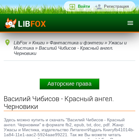
Войти
Регистрация
LibFox
»
Книги
»
Фантастика и фэнтези
»
Ужасы и
Мистика
» Василий Чибисов - Красный ангел.
Черновики
Авторские права
Василий Чибисов - Красный ангел.
Черновики
Здесь можно купить и скачать "Василий Чибисов - Красный
ангел. Черновики" в формате fb2, epub, txt, doc, pdf. Жанр:
Ужасы и Мистика, издательство ЛитагентИздать Книгуfb41014b-
1a84-11e1-aac2-5924aae99221. Так же Вы можете читать