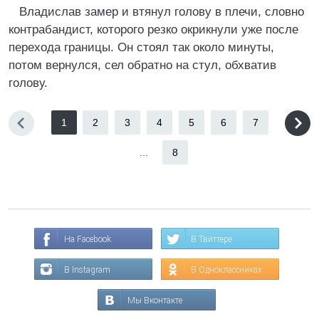
Владислав замер и втянул голову в плечи, словно
контрабандист, которого резко окрикнули уже после
перехода границы. Он стоял так около минуты,
потом вернулся, сел обратно на стул, обхватив
голову.
1
2
3
4
5
6
7
...
8
На Facebook
В Твиттере
В Instagram
В Одноклассниках
Мы Вконтакте