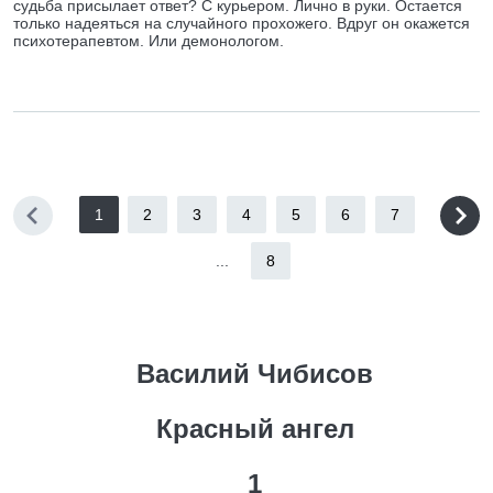
судьба присылает ответ? С курьером. Лично в руки. Остается
только надеяться на случайного прохожего. Вдруг он окажется
психотерапевтом. Или демонологом.
1
2
3
4
5
6
7
...
8
Василий Чибисов
Красный ангел
1