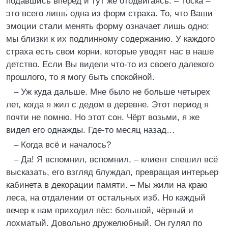
подавшись вперёд и тут же отодвигаясь. – Тоска –
это всего лишь одна из форм страха. То, что Ваши
эмоции стали менять форму означает лишь одно:
мы близки к их подлинному содержанию. У каждого
страха есть свои корни, которые уводят нас в наше
детство. Если Вы видели что-то из своего далекого
прошлого, то я могу быть спокойной.
– Уж куда дальше. Мне было не больше четырех
лет, когда я жил с дедом в деревне. Этот период я
почти не помню. Но этот сон. Чёрт возьми, я же
видел его однажды. Где-то месяц назад…
– Когда всё и началось?
– Да! Я вспомнил, вспомнил, – клиент спешил всё
высказать, его взгляд блуждал, превращая интерьер
кабинета в декорации памяти. – Мы жили на краю
леса, на отдалении от остальных изб. Но каждый
вечер к нам приходил пёс: большой, чёрный и
лохматый. Довольно дружелюбный. Он гулял по