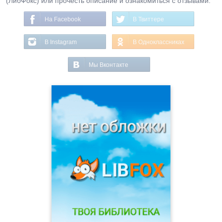
(ЛибФокс) или прочесть описание и ознакомиться с отзывами.
На Facebook
В Твиттере
В Instagram
В Одноклассниках
Мы Вконтакте