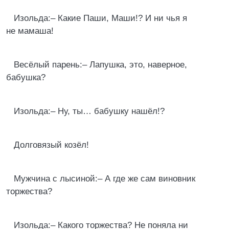
Изольда:– Какие Паши, Маши!? И ни чья я
не мамаша!
Весёлый парень:– Лапушка, это, наверное,
бабушка?
Изольда:– Ну, ты… бабушку нашёл!?
Долговязый козёл!
Мужчина с лысиной:– А где же сам виновник
торжества?
Изольда:– Какого торжества? Не поняла ни