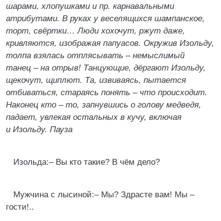
шарами, хлопушками и пр. карнавальными
атрибутами. В руках у веселящихся шампанское,
торт, свёртки… Люди хохочут, ржут даже,
кривляются, изображая папуасов. Окружив Изольду,
толпа взялась отплясывать – немыслимый
танец – на отрыв! Танцующие, дёргают Изольду,
щекочут, щиплют. Та, извиваясь, пытается
отбиваться, стараясь понять – что происходит.
Наконец кто – то, запнувшись о голову медведя,
падает, увлекая остальных в кучу, включая
и Изольду. Пауза
Изольда:– Вы кто такие? В чём дело?
Мужчина с лысиной:– Мы? Здрасте вам! Мы –
гости!..