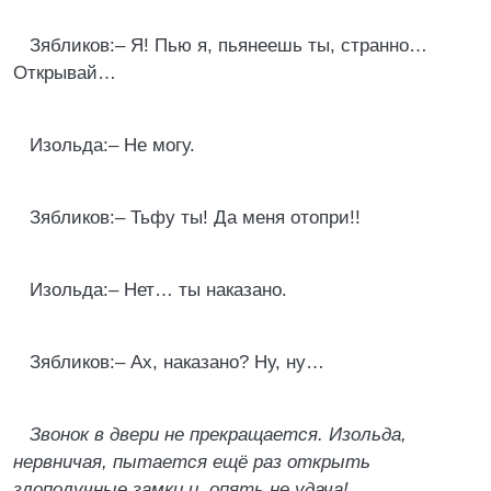
Зябликов:– Я! Пью я, пьянеешь ты, странно…
Открывай…
Изольда:– Не могу.
Зябликов:– Тьфу ты! Да меня отопри!!
Изольда:– Нет… ты наказано.
Зябликов:– Ах, наказано? Ну, ну…
Звонок в двери не прекращается. Изольда,
нервничая, пытается ещё раз открыть
злополучные замки и, опять не удача!