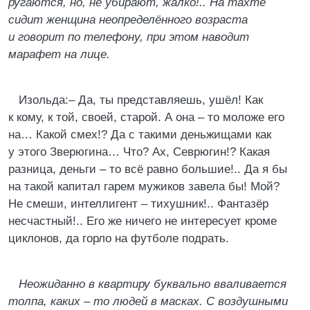
ругаются, но, не убирают, жалко!.. На тахте
сидит женщина неопределённого возраста
и говорит по телефону, при этом наводит
марафет на лице.
Изольда:– Да, ты представляешь, ушёл! Как
к кому, к той, своей, старой. А она – то моложе его
на… Какой смех!? Да с такими деньжищами как
у этого Зверюгина… Что? Ах, Севрюгин!? Какая
разница, деньги – то всё равно большие!.. Да я бы
на такой капитал гарем мужиков завела бы! Мой?
Не смеши, интеллигент – тихушник!.. Фантазёр
несчастный!.. Его же ничего не интересует кроме
циклонов, да горло на футболе подрать.
Неожиданно в квартиру буквально вваливается
толпа, каких – то людей в масках. С воздушными