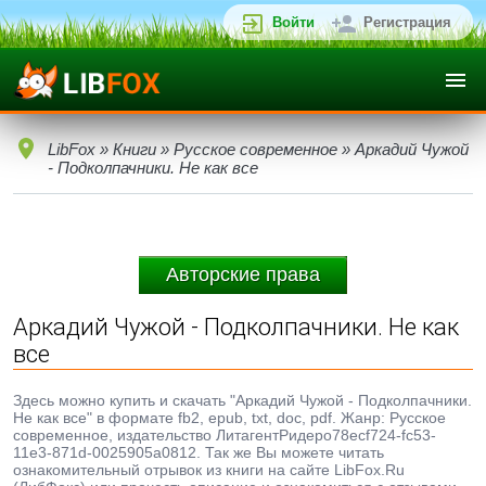
Войти
Регистрация
LibFox
»
Книги
»
Русское современное
» Аркадий Чужой
- Подколпачники. Не как все
Авторские права
Аркадий Чужой - Подколпачники. Не как
все
Здесь можно купить и скачать "Аркадий Чужой - Подколпачники.
Не как все" в формате fb2, epub, txt, doc, pdf. Жанр: Русское
современное, издательство ЛитагентРидеро78ecf724-fc53-
11e3-871d-0025905a0812. Так же Вы можете читать
ознакомительный отрывок из книги на сайте LibFox.Ru