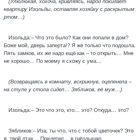
(Улюлюкая, хохоча, кривляясь, народ покидает
квартиру Изольды, оставляя хозяйку с раскрытым
ртом…)
Изольда:– Что это было? Как они попали в дом?
Боже мой, дверь заперта!? Я же только что подошла.
Пять замков, их же надо ещё как – то открыть… Мне
не хорошо… По моему я схожу с ума…
(Возвращаясь в комнату, вскрикнув, оцепенела –
на стуле у стола сидел… Зябликов, её муж…)
Изольда:– Это что это, кто… это? Откуда… это?
Зябликов:– Иза, ты что, что с тобой цветочек? Это
я, твой птах… Прилетел… в гнёздышко.