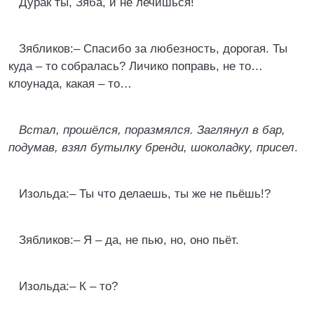
Дурак ты, Зяба, и не лечишься!
Зябликов:– Спасибо за любезность, дорогая. Ты
куда – то собралась? Личико поправь, не то…
клоунада, какая – то…
Встал, прошёлся, поразмялся. Заглянул в бар,
подумав, взял бутылку бренди, шоколадку, присел
.
Изольда:– Ты что делаешь, ты же не пьёшь!?
Зябликов:– Я – да, не пью, но, оно пьёт.
Изольда:– К – то?