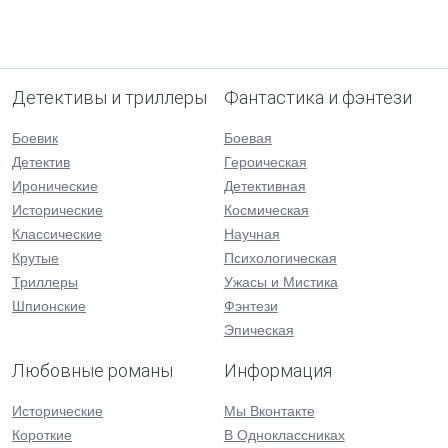
Детективы и триллеры
Фантастика и фэнтези
Боевик
Боевая
Детектив
Героическая
Иронические
Детективная
Исторические
Космическая
Классические
Научная
Крутые
Психологическая
Триллеры
Ужасы и Мистика
Шпионские
Фэнтези
Эпическая
Любовные романы
Информация
Исторические
Мы Вконтакте
Короткие
В Одноклассниках