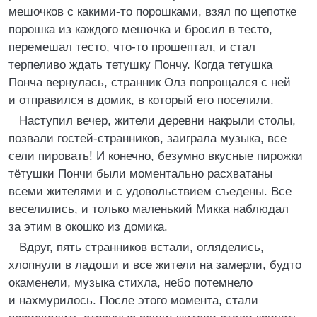
мешочков с какими-то порошками, взял по щепотке
порошка из каждого мешочка и бросил в тесто,
перемешал тесто, что-то прошептал, и стал
терпеливо ждать тетушку Пончу. Когда тетушка
Понча вернулась, странник Олз попрощался с ней
и отправился в домик, в который его поселили.
Наступил вечер, жители деревни накрыли столы,
позвали гостей-странников, заиграла музыка, все
сели пировать! И конечно, безумно вкусные пирожки
тётушки Пончи были моментально расхватаны
всеми жителями и с удовольствием съедены. Все
веселились, и только маленький Микка наблюдал
за этим в окошко из домика.
Вдруг, пять странников встали, огляделись,
хлопнули в ладоши и все жители на замерли, будто
окаменели, музыка стихла, небо потемнело
и нахмурилось. После этого момента, стали