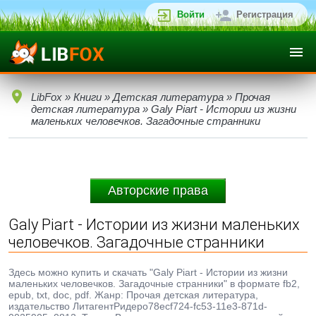
Войти
Регистрация
LibFox
»
Книги
»
Детская литература
»
Прочая
детская литература
» Galy Piart - Истории из жизни
маленьких человечков. Загадочные странники
Авторские права
Galy Piart - Истории из жизни маленьких
человечков. Загадочные странники
Здесь можно купить и скачать "Galy Piart - Истории из жизни
маленьких человечков. Загадочные странники" в формате fb2,
epub, txt, doc, pdf. Жанр: Прочая детская литература,
издательство ЛитагентРидеро78ecf724-fc53-11e3-871d-