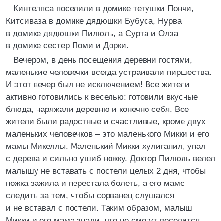
Кинтелпса поселили в домике тетушки Пончи,
Китсиваза в домике дядюшки Бубуса, Нурва
в домике дядюшки Пилюль, а Сурта и Олза
в домике сестер Поми и Дорки.
Вечером, в день посещения деревни гостями,
маленькие человечки всегда устраивали пиршества.
И этот вечер был не исключением! Все жители
активно готовились к веселью: готовили вкусные
блюда, наряжали деревню и конечно себя. Все
жители были радостные и счастливые, кроме двух
маленьких человечков – это маленького Микки и его
мамы Микеллы. Маленький Микки хулиганил, упал
с дерева и сильно ушиб ножку. Доктор Пилюль велел
малышу не вставать с постели целых 2 дня, чтобы
ножка зажила и перестала болеть, а его маме
следить за тем, чтобы сорванец слушался
и не вставал с постели. Таким образом, малыш
Микки и его мама знали, что не смогут веселится