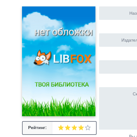
Наз
Издател
Ск
Рейтинг:
Вы 