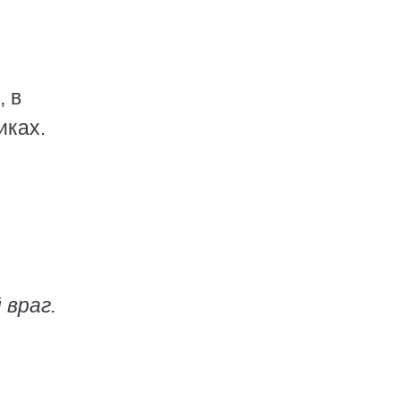
, в
иках.
 враг.