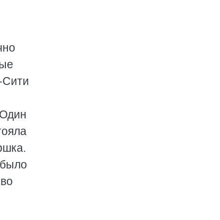
чно
тые
л-Сити
 Один
тояла
ршка.
 было
 во