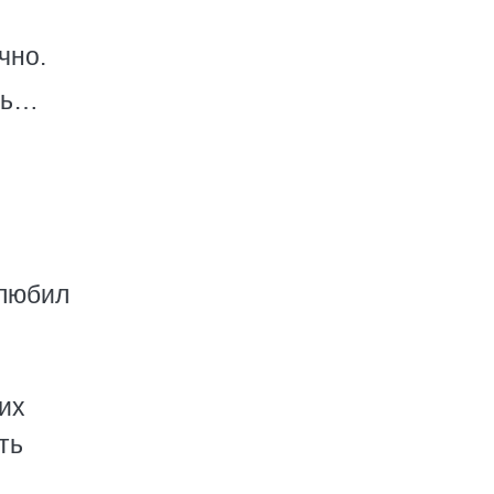
чно.
нь…
 любил
 их
ть