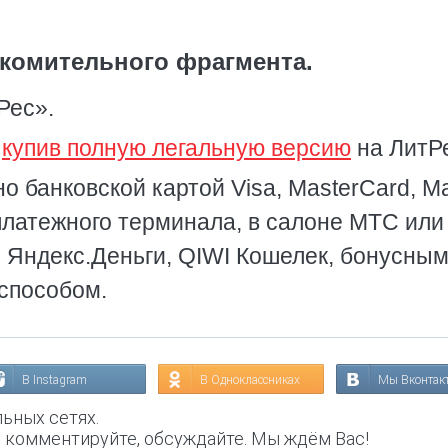
комительного фрагмента.
Рес».
,
купив полную легальную версию
на ЛитР
о банковской картой Visa, MasterCard, Ma
платежного терминала, в салоне МТС или
, Яндекс.Деньги, QIWI Кошелек, бонусны
способом.
В Instagram
В Одноклассниках
Мы Вконтак
ьных сетях.
, комментируйте, обсуждайте. Мы ждём Вас!