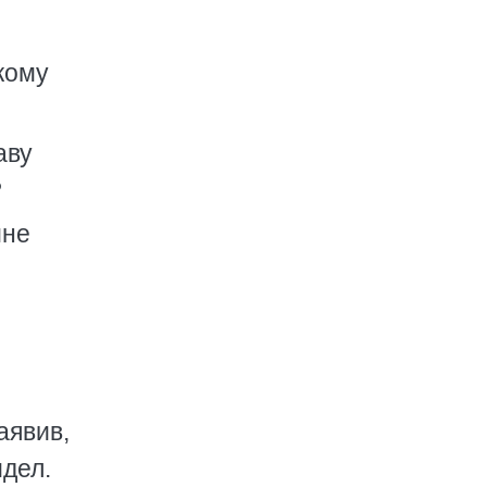
кому
аву
?
мне
аявив,
идел.