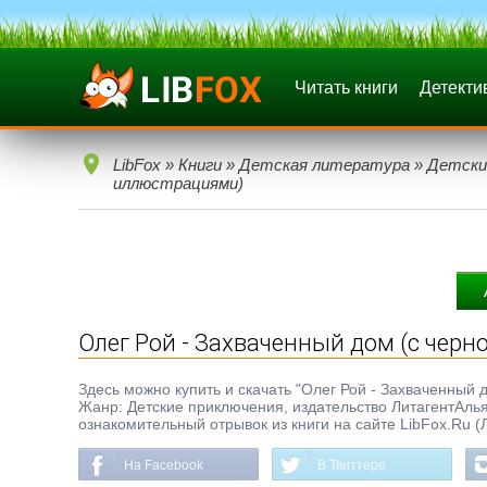
Читать книги
Детекти
LibFox
»
Книги
»
Детская литература
»
Детски
иллюстрациями)
Олег Рой - Захваченный дом (с чер
Здесь можно купить и скачать "Олег Рой - Захваченный д
Жанр: Детские приключения, издательство ЛитагентАль
ознакомительный отрывок из книги на сайте LibFox.Ru (
На Facebook
В Твиттере