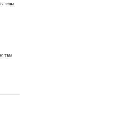
огласны.
ил там