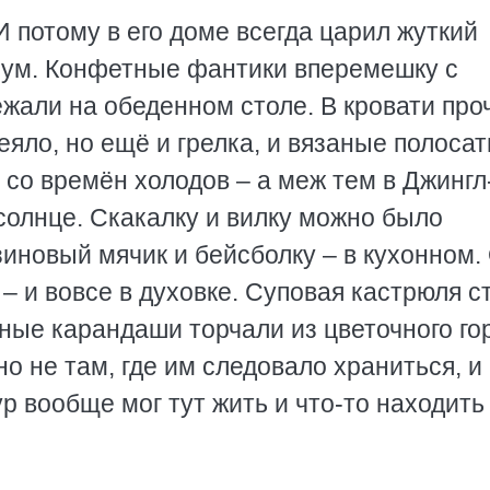
 И потому в его доме всегда царил жуткий
рум. Конфетные фантики вперемешку с
жали на обеденном столе. В кровати про
еяло, но ещё и грелка, и вязаные полоса
 со времён холодов – а меж тем в Джинг
солнце. Скакалку и вилку можно было
иновый мячик и бейсболку – в кухонном.
 – и вовсе в духовке. Суповая кастрюля с
етные карандаши торчали из цветочного го
 не там, где им следовало храниться, и
р вообще мог тут жить и что-то находить