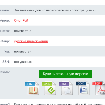
вание:
Захваченный дом (с черно-белыми иллюстрациями)
Автор:
Олег Рой
ьство:
неизвестно
Жанр:
Детские приключения
Год:
неизвестен
ISBN:
нет данных
ачать:
Купить легальную версию
автор?
Книга распространяется на условиях партнёрской программы.