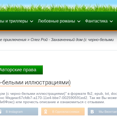
вы и триллеры
Любовные романы
Фантастика
е приключения
» Олег Рой - Захваченный дом (с черно-белыми
Авторские права
но-белыми иллюстрациями)
ом (с черно-белыми иллюстрациями)" в формате fb2, epub, txt, doc,
янс Медиаc67cfdb7-a170-11e4-bbe7-002590591ed2. Так же Вы може
ЛибФокс) или прочесть описание и ознакомиться с отзывами.
В Instagram
В Одноклассниках
Мы Вконтак