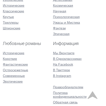
Исторические
Космическая
Классические
Научная
Крутые
Психологическая
Триллеры
Ужасы и Мистика
Шпионские
Фэнтези
Эпическая
Любовные романы
Информация
Исторические
Мы Вконтакте
Короткие
В Одноклассниках
Фантастические
На Facebook
Остросюжетные
В Твиттере
Современные
В Instagram
Эротические
Правообладателям
Политика
конфиденциальности
Обратная связь