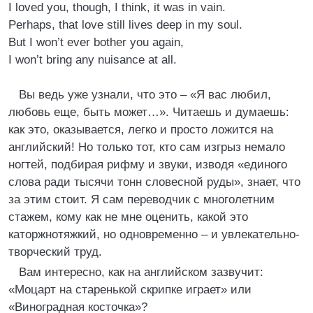
I loved you, though, I think, it was in vain.
Perhaps, that love still lives deep in my soul.
But I won’t ever bother you again,
I won’t bring any nuisance at all.
Вы ведь уже узнали, что это – «Я вас любил,
любовь еще, быть может…». Читаешь и думаешь:
как это, оказывается, легко и просто ложится на
английский! Но только тот, кто сам изгрыз немало
ногтей, подбирая рифму и звуки, изводя «единого
слова ради тысячи тонн словесной руды», знает, что
за этим стоит. Я сам переводчик с многолетним
стажем, кому как не мне оценить, какой это
каторжнотяжкий, но одновременно – и увлекательно-
творческий труд.
Вам интересно, как на английском зазвучит:
«Моцарт на старенькой скрипке играет» или
«Виноградная косточка»?