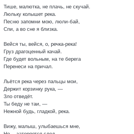
Тише, малютка, не плачь, не скучай.
Люльку колышет река.
Песню запомни мою, люли-бай,
Спи, а во сне я близка.
Вейся ты, вейся, о, речка-река!
Груз драгоценный качай.
Где будет вольным, на те берега
Перенеси на причал.
Льётся река через пальцы мои,
Держит корзинку рука, —
Зло отведёт.
Ты беду не таи, —
Нежной будь, гладкой, река.
Вижу, малыш, улыбаешься мне,
Но… затеряется след…