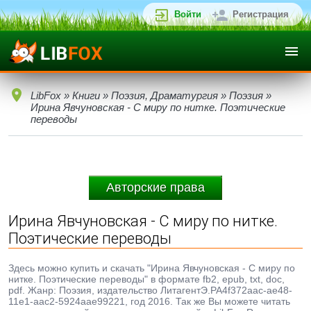
Войти
Регистрация
LibFox
»
Книги
»
Поэзия, Драматургия
»
Поэзия
»
Ирина Явчуновская - С миру по нитке. Поэтические
переводы
Авторские права
Ирина Явчуновская - С миру по нитке.
Поэтические переводы
Здесь можно купить и скачать "Ирина Явчуновская - С миру по
нитке. Поэтические переводы" в формате fb2, epub, txt, doc,
pdf. Жанр: Поэзия, издательство ЛитагентЭ.РА4f372aac-ae48-
11e1-aac2-5924aae99221, год 2016. Так же Вы можете читать