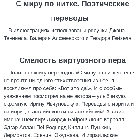
С миру по нитке. Поэтические
переводы
В иллюстрациях использованы рисунки Джона
Тенниела, Валерия Алфеевского и Теодора Гейзеля
Смелость виртуозного пера
Полистав книгу переводов «С миру по нитке», еще
не прочтя ни одного стихотворения из нее, я
воскликнул про себя: «Вот это да!». И с особым
уважением посмотрел на ее автора – улыбчивую,
скромную Ирину Явчуновскую. Переводы с иврита и
на иврит, с английского и на английский! А какие
имена! Шекспир! Джордж Байрон! Люис Кэрролл!
Эдгар Аллан По! Редьярд Киплинг, Пушкин,
Лермонтов, Есенин, Окуджава. И израильские