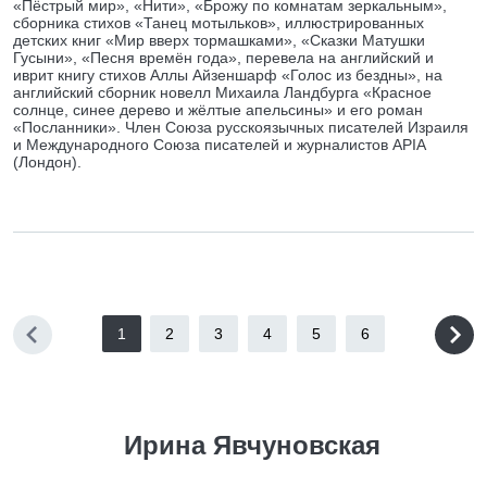
«Пёстрый мир», «Нити», «Брожу по комнатам зеркальным»,
сборника стихов «Танец мотыльков», иллюстрированных
детских книг «Мир вверх тормашками», «Сказки Матушки
Гусыни», «Песня времён года», перевела на английский и
иврит книгу стихов Аллы Айзеншарф «Голос из бездны», на
английский сборник новелл Михаила Ландбурга «Красное
солнце, синее дерево и жёлтые апельсины» и его роман
«Посланники». Член Союза русскоязычных писателей Израиля
и Международного Союза писателей и журналистов APIA
(Лондон).
1
2
3
4
5
6
Ирина Явчуновская