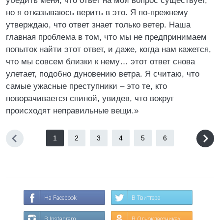
убедить меня, что ответ на мой вопрос существует,
но я отказываюсь верить в это. Я по-прежнему
утверждаю, что ответ знает только ветер. Наша
главная проблема в том, что мы не предпринимаем
попыток найти этот ответ, и даже, когда нам кажется,
что мы совсем близки к нему… этот ответ снова
улетает, подобно дуновению ветра. Я считаю, что
самые ужасные преступники – это те, кто
поворачивается спиной, увидев, что вокруг
происходят неправильные вещи.»
1
2
3
4
5
6
На Facebook
В Твиттере
В Instagram
В Одноклассниках