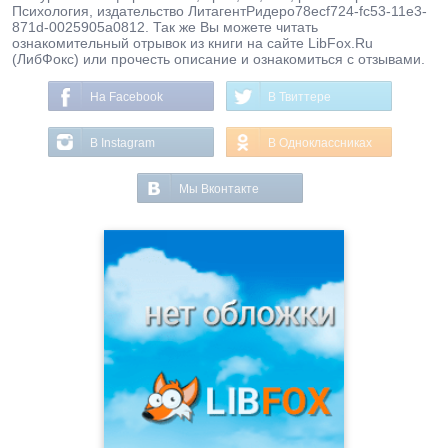
Психология, издательство ЛитагентРидеро78ecf724-fc53-11e3-
871d-0025905a0812. Так же Вы можете читать
ознакомительный отрывок из книги на сайте LibFox.Ru
(ЛибФокс) или прочесть описание и ознакомиться с отзывами.
На Facebook
В Твиттере
В Instagram
В Одноклассниках
Мы Вконтакте