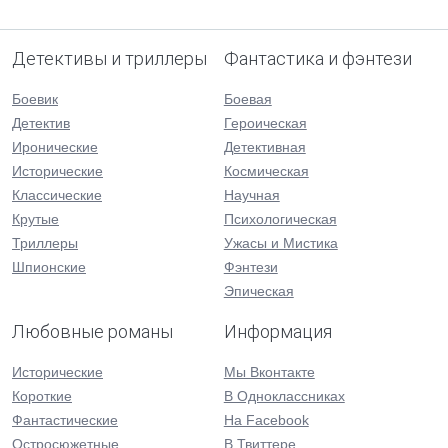
Детективы и триллеры
Фантастика и фэнтези
Боевик
Боевая
Детектив
Героическая
Иронические
Детективная
Исторические
Космическая
Классические
Научная
Крутые
Психологическая
Триллеры
Ужасы и Мистика
Шпионские
Фэнтези
Эпическая
Любовные романы
Информация
Исторические
Мы Вконтакте
Короткие
В Одноклассниках
Фантастические
На Facebook
Остросюжетные
В Твиттере