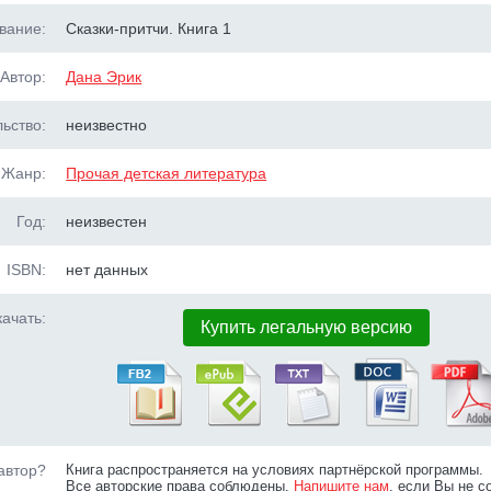
вание:
Сказки-притчи. Книга 1
Автор:
Дана Эрик
ьство:
неизвестно
Жанр:
Прочая детская литература
Год:
неизвестен
ISBN:
нет данных
ачать:
Купить легальную версию
автор?
Книга распространяется на условиях партнёрской программы.
Все авторские права соблюдены.
Напишите нам
, если Вы не с