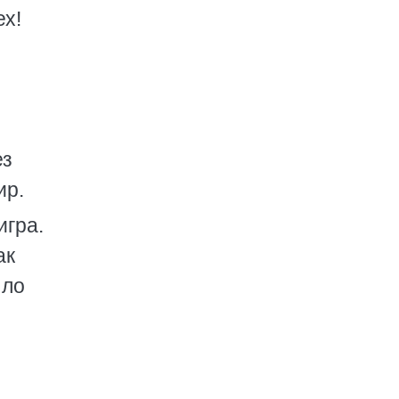
ех!
ез
ир.
игра.
ак
ыло