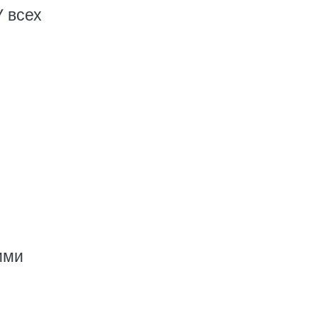
У всех
ими