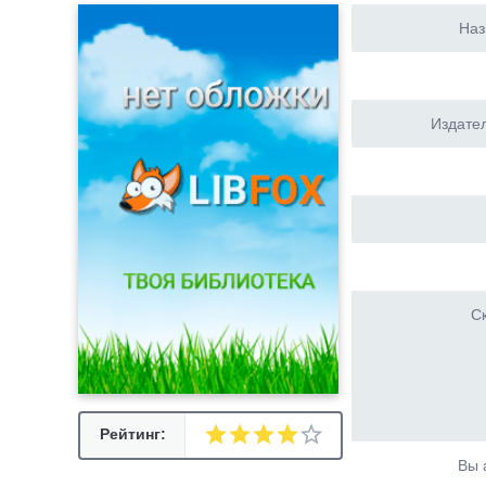
Наз
Издател
Ск
Рейтинг:
Вы 