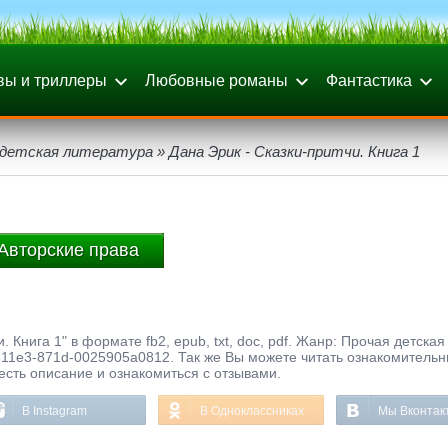
вы и триллеры
Любовные романы
Фантастика
 детская литература
» Дана Эрик - Сказки-притчи. Книга 1
Авторские права
. Книга 1" в формате fb2, epub, txt, doc, pdf. Жанр: Прочая детская
3-11e3-871d-0025905a0812. Так же Вы можете читать ознакомитель
честь описание и ознакомиться с отзывами.
В Instagram
В Одноклассниках
Мы Вконтак