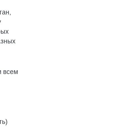
тан,
у
рых
азных
и всем
ть)