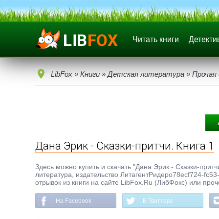
Читать книги
Детекти
LibFox
»
Книги
»
Детская литература
»
Прочая
Дана Эрик - Сказки-притчи. Книга 1
Здесь можно купить и скачать "Дана Эрик - Сказки-притчи
литература, издательство ЛитагентРидеро78ecf724-fc5
отрывок из книги на сайте LibFox.Ru (ЛибФокс) или про
На Facebook
В Твиттере