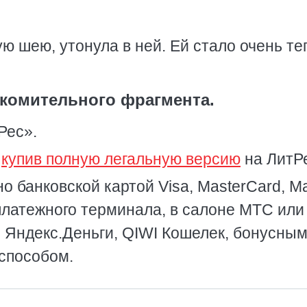
ую шею, утонула в ней. Ей стало очень те
комительного фрагмента.
Рес».
,
купив полную легальную версию
на ЛитР
о банковской картой Visa, MasterCard, Ma
платежного терминала, в салоне МТС или
, Яндекс.Деньги, QIWI Кошелек, бонусны
способом.