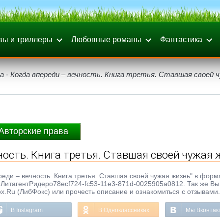
вы и триллеры
Любовные романы
Фантастика
а - Когда впереди – вечность. Книга третья. Ставшая своей 
Авторские права
ность. Книга третья. Ставшая своей чужая
реди – вечность. Книга третья. Ставшая своей чужая жизнь" в форма
тво ЛитагентРидеро78ecf724-fc53-11e3-871d-0025905a0812. Так же В
ox.Ru (ЛибФокс) или прочесть описание и ознакомиться с отзывами.
В Instagram
В Одноклассниках
Мы Вконтак