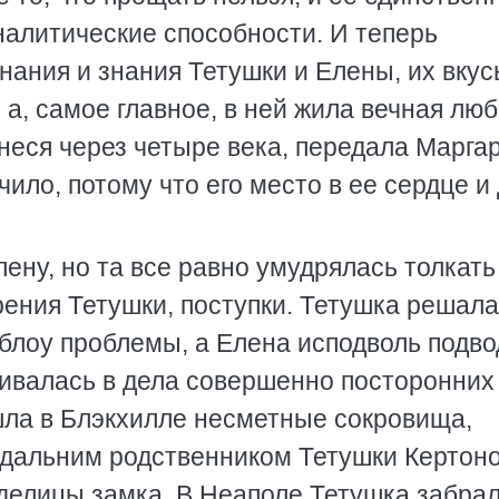
алитические способности. И теперь
нания и знания Тетушки и Елены, их вку
 а, самое главное, в ней жила вечная лю
онеся через четыре века, передала Марга
ачило, потому что его место в ее сердце и
ену, но та все равно умудрялась толкать
зрения Тетушки, поступки. Тетушка решала
блоу проблемы, а Елена исподволь подв
шивалась в дела совершенно посторонних
шла в Блэкхилле несметные сокровища,
 дальним родственником Тетушки Кертон
делицы замка. В Неаполе Тетушка забра