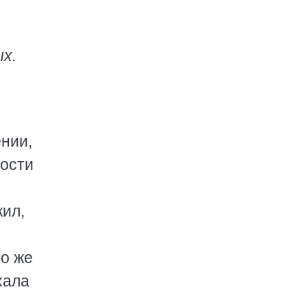
х.
нии,
лости
жил,
то же
хала