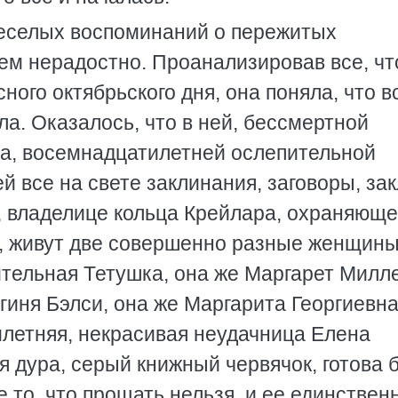
 веселых воспоминаний о пережитых
ем нерадостно. Проанализировав все, чт
ного октябрьского дня, она поняла, что в
ла. Оказалось, что в ней, бессмертной
а, восемнадцатилетней ослепительной
 все на свете заклинания, заговоры, за
, владелице кольца Крейлара, охраняюще
, живут две совершенно разные женщины
ительная Тетушка, она же Маргарет Милл
огиня Бэлси, она же Маргарита Георгиевн
тилетняя, некрасивая неудачница Елена
 дура, серый книжный червячок, готова 
е то, что прощать нельзя, и ее единстве