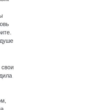
сы
бовь
рите.
 душе
 свои
одила
ом,
ла