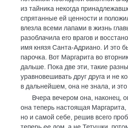
из тайника некогда принадлежавш
спрятанные ей ценности и положил
влезла всеми лапами в жизнь гла
разоблачила его врагов и восстан
имя князя Санта-Адриано. И это б
парочка. Вот Маргарита во вторник
дальше. Пока две эти, такие разн
уравновешивать друг друга и не ко
в дальнейшем, она не знала, и эт
Вчера вечером она, наконец, о
она теперь настоящая Маргарита, 
но и самой себе, решив всего про
теперь
ее
дом, а не Тетушки, пото