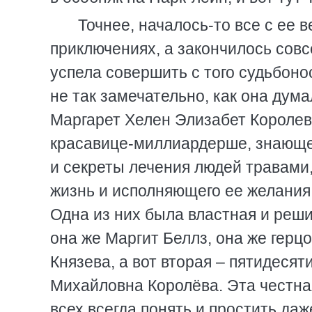
Точнее, началось-то все с ее
приключениях, а закончилось совс
успела совершить с того судьбонос
не так замечательно, как она дума
Маргарет Хелен Элизабет Королев
красавице-миллиардерше, знающей
и секреты лечения людей травами
жизнь и исполняющего ее желания
Одна из них была властная и реш
она же Маргит Беллз, она же герц
Князева, а вот вторая – пятидеся
Михайловна Королёва. Эта честная
всех всегда понять и простить даж