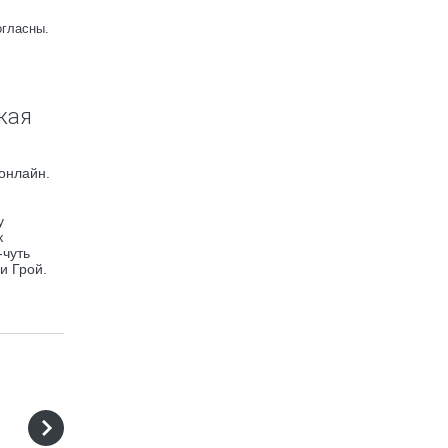
огласны.
жая
 онлайн.
у
к
-чуть
и Грой.