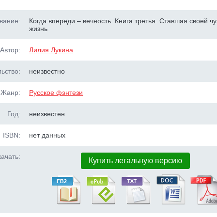
вание:
Когда впереди – вечность. Книга третья. Ставшая своей ч
жизнь
Автор:
Лилия Лукина
ьство:
неизвестно
Жанр:
Русское фэнтези
Год:
неизвестен
ISBN:
нет данных
ачать:
Купить легальную версию