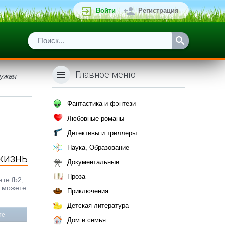
Войти
Регистрация
Главное меню
чужая
Фантастика и фэнтези
Любовные романы
Детективы и триллеры
Наука, Образование
 жизнь
Документальные
Проза
те fb2,
ы можете
Приключения
Детская литература
те
Дом и семья