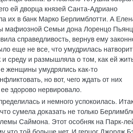
его ей дворца князей Санта-Адриано
а их в банк Марко Берлимблотти. А Елен
вы мафиозной Семьи дона Лоренцо Пьянц
овила справедливость, вернув ему законн
ыло еще не все, что умудрилась натворит
 и среду и размышляла о том, как ей жит
ые женщины умудрялись как-то
нфликтовать, но вот, чего ждать от них
о ее здорово нервировало.
пределилась и немного успокоилась. Итак
что сумела доказать не только Берлимбл
блемы Саймона. Этот особняк на Парк-ле
му что той больше нет. И герцог Джордж Б