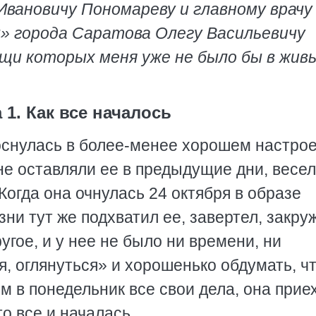
Ивановичу Пономареву и главному врачу
» города Саратова Олегу Васильевичу
щи которых меня уже не было бы в живы
 1. Как все началось
оснулась в более-менее хорошем настрое
не оставляли ее в предыдущие дни, весе
Когда она очнулась 24 октября в образе
ни тут же подхватил ее, завертел, закру
угое, и у нее не было ни времени, ни
, оглянуться» и хорошенько обдумать, ч
ом в понедельник все свои дела, она прие
то все и началась.