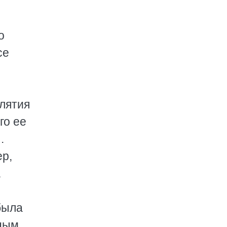
о
се
клятия
го ее
.
ер,
а
была
нным