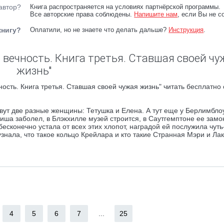
автор?
Книга распространяется на условиях партнёрской программы.
Все авторские права соблюдены.
Напишите нам
, если Вы не с
книгу?
Оплатили, но не знаете что делать дальше?
Инструкция
.
 вечность. Книга третья. Ставшая своей чу
жизнь"
ость. Книга третья. Ставшая своей чужая жизнь" читать бесплатно
вут две разные женщины: Тетушка и Елена. А тут еще у Берлимбло
ша заболел, в Блэкхилле музей строится, в Саутгемптоне ее замо
есконечно устала от всех этих хлопот, наградой ей послужила чуть
нала, что такое кольцо Крейлара и кто такие Странная Мэри и Лак
4
5
6
7
...
25