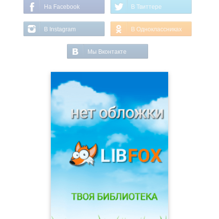
На Facebook
В Твиттере
В Instagram
В Одноклассниках
Мы Вконтакте