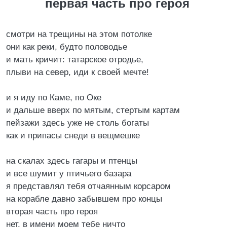
первая часть про героя
смотри на трещины на этом потолке
они как реки, будто половодье
и мать кричит: татарское отродье,
плыви на север, иди к своей мечте!
и я иду по Каме, по Оке
и дальше вверх по мятым, стертым картам
пейзажи здесь уже не столь богаты
как и припасы снеди в вещмешке
на скалах здесь гагары и птенцы
и все шумит у птичьего базара
я представлял тебя отчаянным корсаром
на корабле давно забывшем про концы
вторая часть про героя
нет, в имени моем тебе ничто