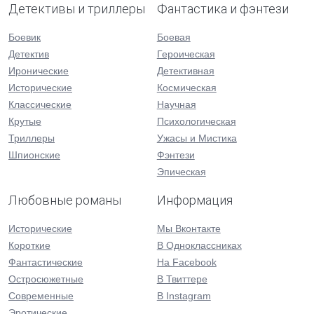
Детективы и триллеры
Фантастика и фэнтези
Боевик
Боевая
Детектив
Героическая
Иронические
Детективная
Исторические
Космическая
Классические
Научная
Крутые
Психологическая
Триллеры
Ужасы и Мистика
Шпионские
Фэнтези
Эпическая
Любовные романы
Информация
Исторические
Мы Вконтакте
Короткие
В Одноклассниках
Фантастические
На Facebook
Остросюжетные
В Твиттере
Современные
В Instagram
Эротические