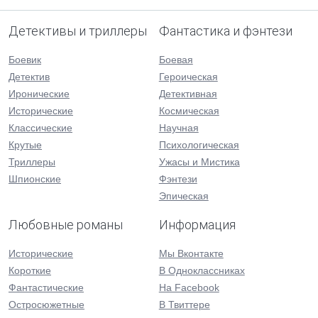
Детективы и триллеры
Фантастика и фэнтези
Боевик
Боевая
Детектив
Героическая
Иронические
Детективная
Исторические
Космическая
Классические
Научная
Крутые
Психологическая
Триллеры
Ужасы и Мистика
Шпионские
Фэнтези
Эпическая
Любовные романы
Информация
Исторические
Мы Вконтакте
Короткие
В Одноклассниках
Фантастические
На Facebook
Остросюжетные
В Твиттере