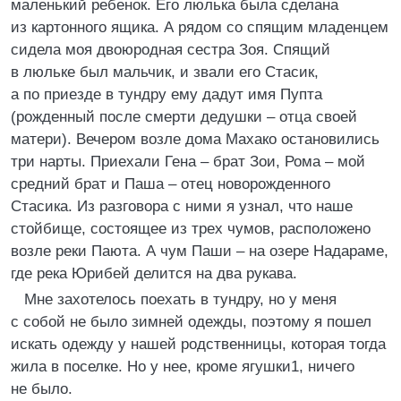
маленький ребенок. Его люлька была сделана
из картонного ящика. А рядом со спящим младенцем
сидела моя двоюродная сестра Зоя. Спящий
в люльке был мальчик, и звали его Стасик,
а по приезде в тундру ему дадут имя Пупта
(рожденный после смерти дедушки – отца своей
матери). Вечером возле дома Махако остановились
три нарты. Приехали Гена – брат Зои, Рома – мой
средний брат и Паша – отец новорожденного
Стасика. Из разговора с ними я узнал, что наше
стойбище, состоящее из трех чумов, расположено
возле реки Паюта. А чум Паши – на озере Надараме,
где река Юрибей делится на два рукава.
Мне захотелось поехать в тундру, но у меня
с собой не было зимней одежды, поэтому я пошел
искать одежду у нашей родственницы, которая тогда
жила в поселке. Но у нее, кроме ягушки1, ничего
не было.