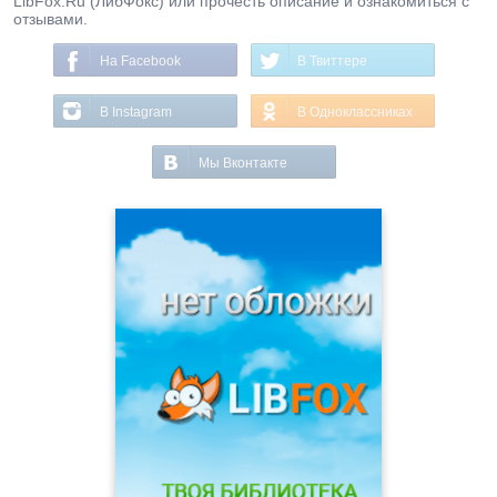
LibFox.Ru (ЛибФокс) или прочесть описание и ознакомиться с
отзывами.
На Facebook
В Твиттере
В Instagram
В Одноклассниках
Мы Вконтакте