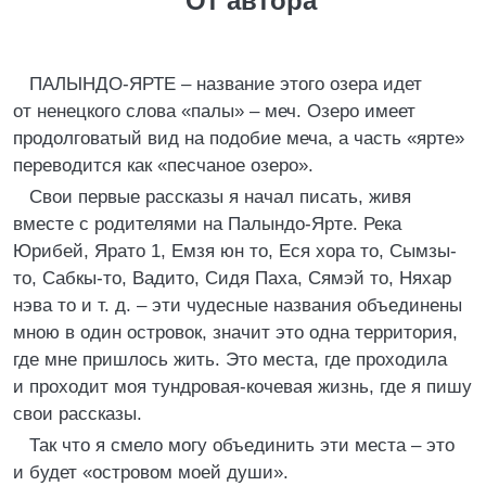
От автора
ПАЛЫНДО-ЯРТЕ – название этого озера идет
от ненецкого слова «палы» – меч. Озеро имеет
продолговатый вид на подобие меча, а часть «ярте»
переводится как «песчаное озеро».
Свои первые рассказы я начал писать, живя
вместе с родителями на Палындо-Ярте. Река
Юрибей, Ярато 1, Емзя юн то, Еся хора то, Сымзы-
то, Сабкы-то, Вадито, Сидя Паха, Сямэй то, Няхар
нэва то и т. д. – эти чудесные названия объединены
мною в один островок, значит это одна территория,
где мне пришлось жить. Это места, где проходила
и проходит моя тундровая-кочевая жизнь, где я пишу
свои рассказы.
Так что я смело могу объединить эти места – это
и будет «островом моей души».