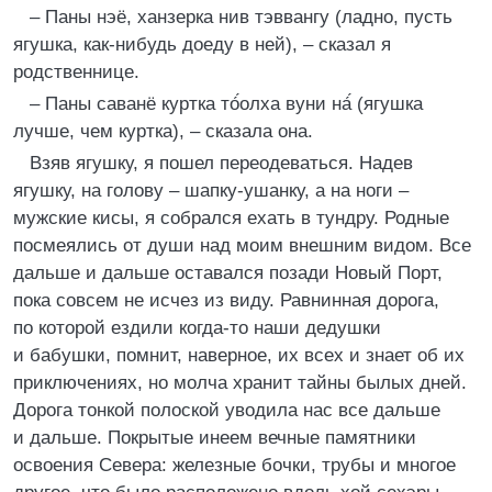
– Паны нэё, ханзерка нив тэввангу (ладно, пусть
ягушка, как-нибудь доеду в ней), – сказал я
родственнице.
– Паны саванё куртка то́́олха вуни на́́ (ягушка
лучше, чем куртка), – сказала она.
Взяв ягушку, я пошел переодеваться. Надев
ягушку, на голову – шапку-ушанку, а на ноги –
мужские кисы, я собрался ехать в тундру. Родные
посмеялись от души над моим внешним видом. Все
дальше и дальше оставался позади Новый Порт,
пока совсем не исчез из виду. Равнинная дорога,
по которой ездили когда-то наши дедушки
и бабушки, помнит, наверное, их всех и знает об их
приключениях, но молча хранит тайны былых дней.
Дорога тонкой полоской уводила нас все дальше
и дальше. Покрытые инеем вечные памятники
освоения Севера: железные бочки, трубы и многое