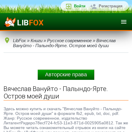
Войти
Регистрация
LibFox
»
Книги
»
Русское современное
» Вячеслав
Вануйто - Палындо-Ярте. Остров моей души
Авторские права
Вячеслав Вануйто - Палындо-Ярте.
Остров моей души
Здесь можно купить и скачать "Вячеслав Вануйто - Палындо-
Ярте. Остров моей души" в формате fb2, epub, txt, doc, pdf.
Жанр: Русское современное, издательство
ЛитагентРидеро78ecf724-fc53-11e3-871d-0025905a0812. Так же
Вы можете читать ознакомительный отрывок из книги на сайте