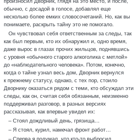
произносил Дворник, глядя на это место, и после,
обычно, с досадой в голосе, добавлял еще
несколько более емких словосочетаний. Но, как вы
понимаете, раскрыть тайну это не помогало.
Он чувствовал себя ответственным за следы, так
как был первым, кто их обнаружил и, одно время,
даже вырос в глазах прочих жильцов, поднявшись
с уровня «обычного старого алкоголика с метлой»
до «наблюдательного человека». Потом, конечно,
когда о тайне узнал весь дом, Дворник вернулся
к прежнему статусу, однако, с тех пор, стоило
Дворнику оказаться рядом с теми, кто обсуждал эти
следы, как он, считая себя обязанным, неизменно
поддерживал разговор, в разных версиях
рассказывая, как впервые увидел их:
– Стоял дождливый день, грязища…
– Я стоял, курил, намечал фронт работ…
– Сперва я подумал, что кто-то выбросил