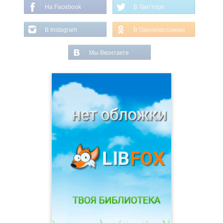
На Facebook
В Твиттере
В Instagram
В Одноклассниках
Мы Вконтакте