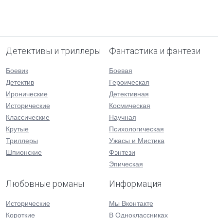
Детективы и триллеры
Фантастика и фэнтези
Боевик
Боевая
Детектив
Героическая
Иронические
Детективная
Исторические
Космическая
Классические
Научная
Крутые
Психологическая
Триллеры
Ужасы и Мистика
Шпионские
Фэнтези
Эпическая
Любовные романы
Информация
Исторические
Мы Вконтакте
Короткие
В Одноклассниках