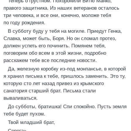
Теперь о грустном. Похоронили Витю Манко,
правого защитника. Из наших ветеранов осталось
три человека, и все они, конечно, моложе тебя
по году рождения.
В субботу буду у тебя на могиле. Приедут Генка,
Славка, может быть, Боря. Но он сломал протез,
должен успеть его починить. Помянем тебя,
поговорим обо всем в этой жизни, подробно
расскажем тебе все последние новости.
Да, железную коробку из-под монпансье, в которой
я хранил письма к тебе, пришлось заменить. Это ту,
которую сто лет назад привез из крымского
санатория старший брат. Письма стали
вываливаться.
До субботы, братишка! Спи спокойно. Пусть земля
тебе будет пухом.
Твой младший брат,
Серега».