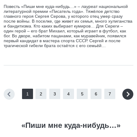
Повесть «Пиши мне куда-нибудь…» – лауреат национальной
литературной премии «Писатель года». Тяжёлое детство
главного героя Сергея Серова, у которого отец умер сразу
после войны. В поселке, где живет их семья, много хулиганства
и бандитизма. Кто каких выбирает кумиров… Для Сереги –
один герой – его брат Михаил, который играет в футбол, как
бог. Во дворе, набитом пацанами, как муравейник, появился
первый кандидат в мастера спорта СССР. Сергей и после
трагической гибели брата остаётся с его семьёй…
1
2
3
4
5
6
7
«Пиши мне куда-нибудь…»