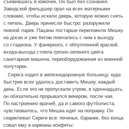
съежившись в комочек. Он был без сознания.
Заводской фельдшер орал на всех матерными
словами, чтобы искали дверь, которую можно снять
с петель. Дверь принесли быстро: разоружили
пивной ларек. Пацаны постарше переложили Мишку
на доски и уже бегом помчались с ним к выходу
со стадиона. У фанерного, с облупленной краской,
входа-выхода стояла грязно-зеленого цвета
санитарная машина, переоборудованная из военной
полуторки.
Серега ходил в железнодорожную больницу, куда
быстрее всех удалось доставить Мишку, каждый
день. Если его не пропускали утром, в одиннадцать,
он обязательно прорывался вечером, после чая.
По настроению врачей, да и самого футболиста,
чувствовалось, что Мишка идет на поправку. Он
скармливал Сереге все: печенье, баранки, без конца
совал ему в карманы конфеты: