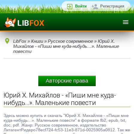
Войти
Регистрация
LibFox
»
Книги
»
Русское современное
» Юрий Х.
Михайлов - «Пиши мне куда-нибудь…». Маленькие
повести
Авторские права
Юрий Х. Михайлов - «Пиши мне куда-
нибудь…». Маленькие повести
Здесь можно купить и скачать "Юрий Х. Михайлов - «Пиши мне
куда-нибудь…». Маленькие повести" в формате fb2, epub, txt,
doc, pdf. Жанр: Русское современное, издательство
ЛитагентРидеро78ecf724-fc53-11e3-871d-0025905a0812. Так же