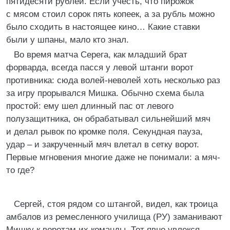
пятидесяти рублей. Если учесть, что пирожок
с мясом стоил сорок пять копеек, а за рубль можно
было сходить в настоящее кино… Какие ставки
были у шпаны, мало кто знал.
Во время матча Серега, как младший брат
форварда, всегда пасся у левой штанги ворот
противника: сюда волей-неволей хоть несколько раз
за игру прорывался Мишка. Обычно схема была
простой: ему шел длинный пас от левого
полузащитника, он обрабатывал сильнейший мяч
и делал рывок по кромке поля. Секундная пауза,
удар – и закрученный мяч влетал в сетку ворот.
Первые мгновения многие даже не понимали: а мяч-
то где?
Сергей, стоя рядом со штангой, видел, как троица
амбалов из ремесленного училища (РУ) заманивают
Мишку к воротам их команды. Тот явно увлекся,