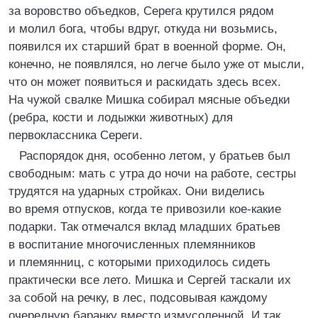
за воровство объедков, Серега крутился рядом
и молил бога, чтобы вдруг, откуда ни возьмись,
появился их старший брат в военной форме. Он,
конечно, не появлялся, но легче было уже от мысли,
что он может появиться и раскидать здесь всех.
На чужой свалке Мишка собирал мясные объедки
(ребра, кости и лодыжки животных) для
первоклассника Сереги.
Распорядок дня, особенно летом, у братьев был
свободным: мать с утра до ночи на работе, сестры
трудятся на ударных стройках. Они виделись
во время отпусков, когда те привозили кое-какие
подарки. Так отмечался вклад младших братьев
в воспитание многочисленных племянников
и племянниц, с которыми приходилось сидеть
практически все лето. Мишка и Сергей таскали их
за собой на речку, в лес, подсовывая каждому
очередную баранку вместо измусоленной. И так