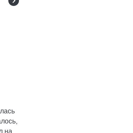
алась
алось,
л на