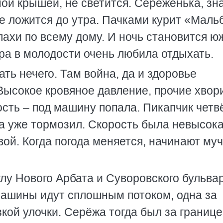
ной крышей, не светится. Серёженька, зна
 не ложится до утра. Пачками курит «Маль
пахи по всему дому. И ночь становится ю
ера в молодости очень любила отдыхать.
ать нечего. Там война, да и здоровье
 Высокое кровяное давление, прочие хвор
ость – под машину попала. Пикапчик четв
а уже тормозил. Скорость была невысока
вой. Когда погода меняется, начинают му
глу Нового Арбата и Суворовского бульва
ашины идут сплошным потоком, одна за
кой улочки. Серёжа тогда был за границе