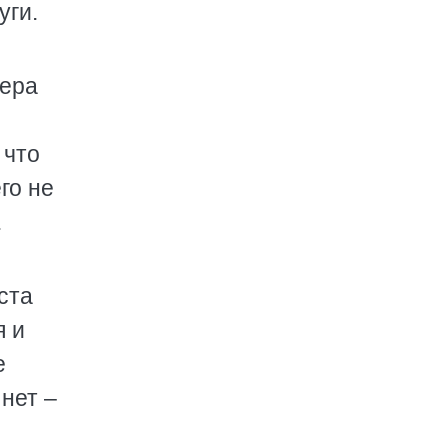
уги.
Вера
 что
го не
.
ста
я и
е
 нет –