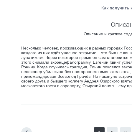
Как получить 
Описан
Описание и краткое сод
Несколько человек, проживающих в разных городах Росс
каждого из них ждёт ужасное открытие – это был не ко
лунатиков». Через некоторое время он сам становится ж
этого снимали эхоэнцефалограмму. Евгений Квинт успел
Ронину. Когда случилась трагедия, Ронин поклялся зако
пенсионер убил сына без постороннего вмешательства, 
прикомандирован Всеволод Грачёв. Но накануне встреч
своего друга и бывшего коллегу Андрея Озирского взять
московского гостя в аэропорту, Озирский понял – ему 