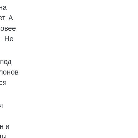
на
т. А
ровее
. Не
 под
слонов
ся
я
н и
ны