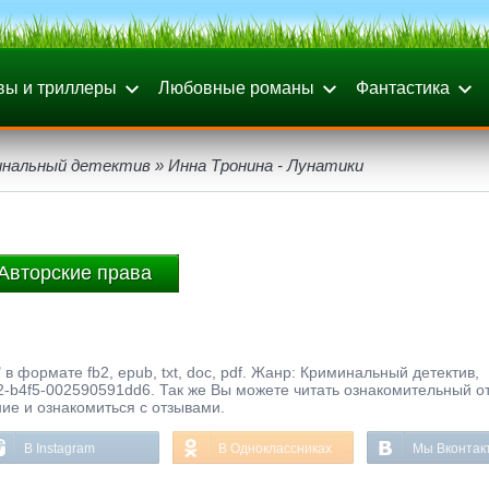
вы и триллеры
Любовные романы
Фантастика
инальный детектив
» Инна Тронина - Лунатики
Авторские права
 в формате fb2, epub, txt, doc, pdf. Жанр: Криминальный детектив,
2-b4f5-002590591dd6. Так же Вы можете читать ознакомительный о
ние и ознакомиться с отзывами.
В Instagram
В Одноклассниках
Мы Вконтак