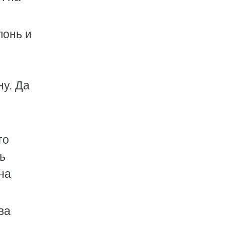
лонь и
ну. Да
то
ь
на
ва