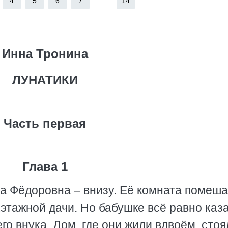
4
5
6
7
...
14
Инна Тронина
ЛУНАТИКИ
Часть первая
Глава 1
а Фёдоровна – внизу. Её комната помеш
этажной дачи. Но бабушке всё равно каз
о внука. Дом, где они жили вдвоём, стоя