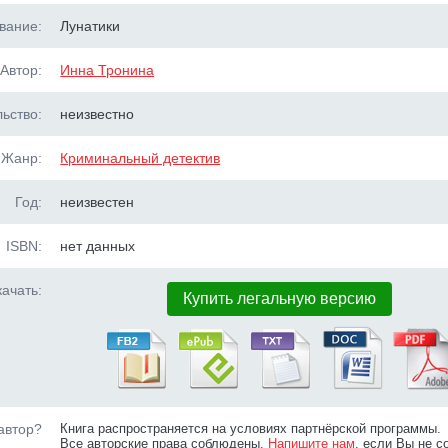
вание:
Лунатики
Автор:
Инна Тронина
ьство:
неизвестно
Жанр:
Криминальный детектив
Год:
неизвестен
ISBN:
нет данных
ачать:
Купить легальную версию
автор?
Книга распространяется на условиях партнёрской программы.
Все авторские права соблюдены.
Напишите нам
, если Вы не с