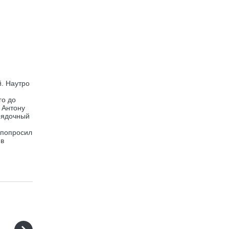
й. Наутро
го до
 Антону
орядочный
 попросил
ив