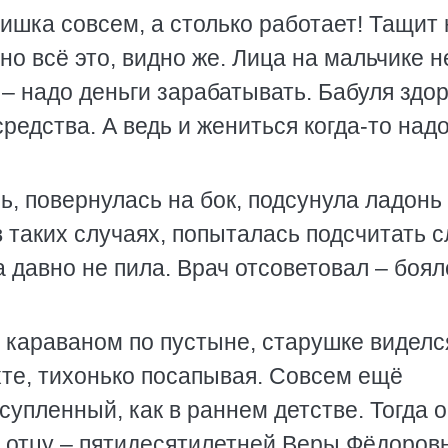
чишка совсем, а столько работает! Тащит 
о всё это, видно же. Лица на мальчике не
– надо деньги зарабатывать. Бабуля здо
редства. А ведь и жениться когда-то надо
, повернулась на бок, подсунула ладонь
 в таких случаях, попыталась подсчитать 
 давно не пила. Врач отсоветовал – боял
 караваном по пустыне, старушке виделс
ахте, тихонько посапывая. Совсем ещё
супленный, как в раннем детстве. Тогда о
о отцу – пятидесятилетней Веры Фёдоров