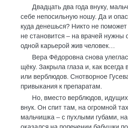
Двадцать два года внуку, маль
себе непосильную ношу. Да и опасн
куда денешься? Никто не поможет 
не становится – на врачей нужны с
одной карьерой жив человек…
Вера Фёдоровна снова улеглась
щёку. Закрыла глаза и, как всегда
или верблюдов. Снотворное Гусева
привыкания к препаратам.
Но, вместо верблюдов, идущих
внук. Он спит там, на огромной т
мальчишка – с пухлыми губами, на
оказался на попечении бабушки п