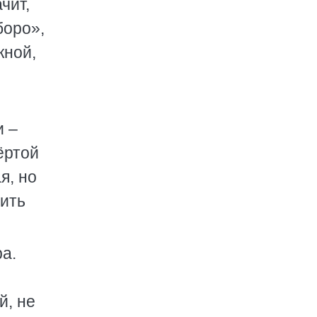
чит,
боро»,
жной,
и –
ёртой
я, но
чить
ра.
й, не