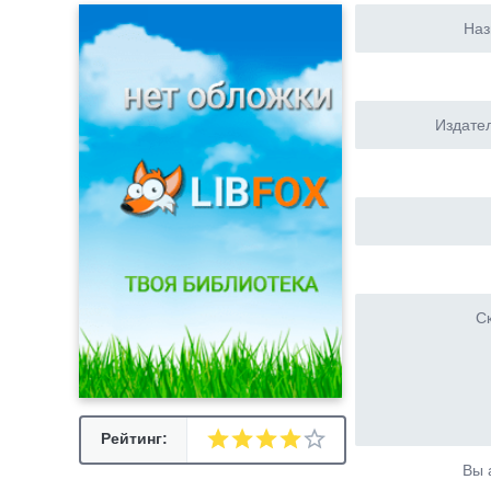
Наз
Издател
Ск
Рейтинг:
Вы 