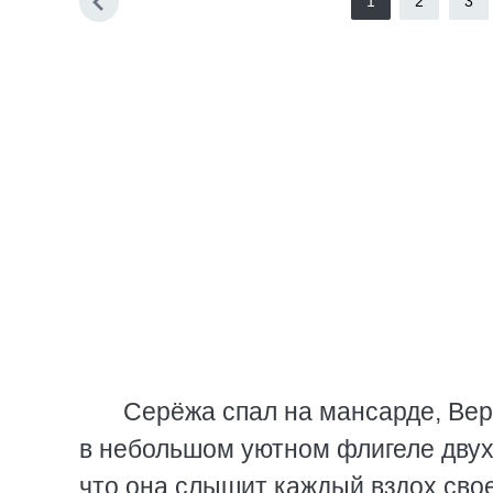
1
2
3
Серёжа спал на мансарде, Вер
в небольшом уютном флигеле двух
что она слышит каждый вздох своег