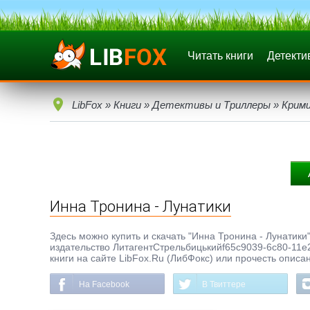
Читать книги
Детекти
LibFox
»
Книги
»
Детективы и Триллеры
»
Крим
Инна Тронина - Лунатики
Здесь можно купить и скачать "Инна Тронина - Лунатики"
издательство ЛитагентСтрельбицькийf65c9039-6c80-11e
книги на сайте LibFox.Ru (ЛибФокс) или прочесть описа
На Facebook
В Твиттере