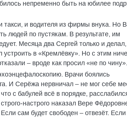
обилось непременно быть на юбилее подр
 такси, и водителя из фирмы внука. Но 
ь людей по пустякам. В результате, им
едует. Месяца два Сергей только и делал,
л устроить в «Кремлёвку». Но с этим ниче
отказали – вроде как просил «не по чину»
а эхоэнцефалоскопию. Врачи боялись
а. И Серёжа нервничал – не мог себе ме
 что с бабулей всё в порядке, расслабилс
 строго-настрого наказал Вере Фёдоровн
 Если сам будет свободен – отвезёт. Если