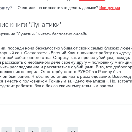
книгу?
Оплатили, но не знаете что делать дальше?
Инструкция
.
ие книги "Лунатики"
ержание "Лунатики" читать бесплатно онлайн.
ии, посреди ночи безжалостно убивают своих самых близких люде
шмарный сон. Следователь Евгений Квинт начинает работу по «делу
ертвой собственного отца. Старику, как и прочие убийцам, незадол
 рассказать о необычном деле своему другу – полковнику милиции
нчить расследование и рассчитаться с убийцами. В то, что доброп
полковник не верил. От петербургского РУБОПа к Ронину был
и он был ранен. Чтобы не останавливать расследование, Всеволод
ся вместе с полковником Рониным за «дело лунатиков». Но, встрет
предстоит работать бок о бок со своим смертельным врагом…