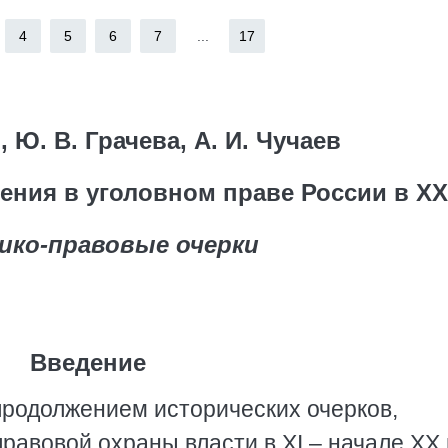
4
5
6
7
...
17
, Ю. В. Грачева, А. И. Чучаев
ения в уголовном праве России в XX
ико-правовые очерки
Введение
 продолжением исторических очерков,
авовой охраны власти в XI – начале XX в