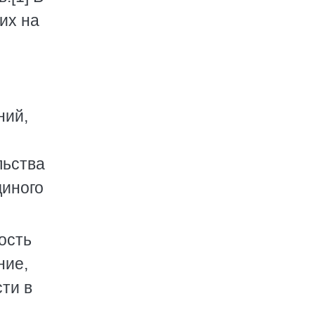
их на
ний,
льства
диного
ость
ние,
ти в