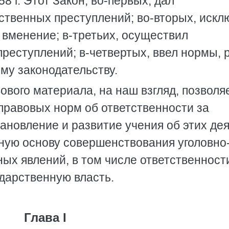
 г. Этот Закон, во-первых, дал
твенных преступлений; во-вторых, искл
вменение; в-третьих, осуществил
реступлений; в-четвертых, ввел нормы, 
му законодательству.
ового материала, на наш взгляд, позволя
правовых норм об ответственности за
ановление и развитие учения об этих де
чную основу совершенствования уголовно
ых явлений, в том числе ответственност
дарственную власть.
Глава I