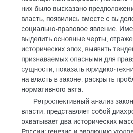
них было высказано предположени
власть, появились вместе с выде
социально-правовое явление. Имен
выделить основные черты, отраже
исторических эпох, выявить тенд
признаваемых опасными для правя
сущности, показать юридико-техн
на власть в законе, раскрыть про
нормативного акта.
Ретроспективный анализ зако
власти, представляет собой диах
охватывает два исторических масс
России; генезис и эволюцию уголо