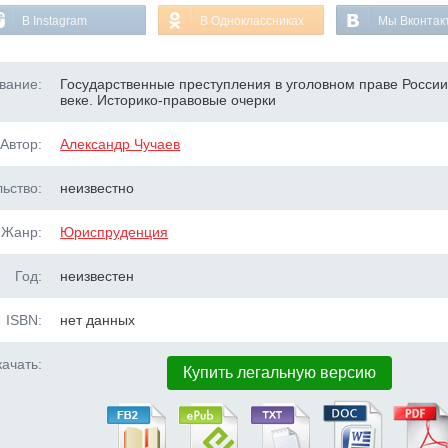
В Instagram
В Одноклассниках
Мы Вконтак
вание:
Государственные преступления в уголовном праве России
веке. Историко-правовые очерки
Автор:
Александр Чучаев
ьство:
неизвестно
Жанр:
Юриспруденция
Год:
неизвестен
ISBN:
нет данных
ачать:
Купить легальную версию