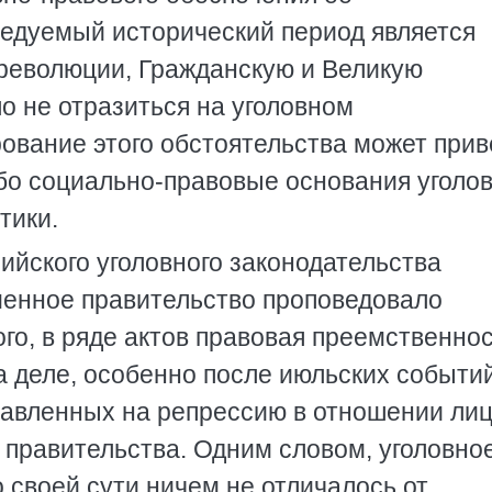
едуемый исторический период является
революции, Гражданскую и Великую
о не отразиться на уголовном
ование этого обстоятельства может прив
бо социально-правовые основания уголов
тики.
ийского уголовного законодательства
еменное правительство проповедовало
ого, в ряде актов правовая преемственно
а деле, особенно после июльских событи
правленных на репрессию в отношении лиц
 правительства. Одним словом, уголовно
о своей сути ничем не отличалось от