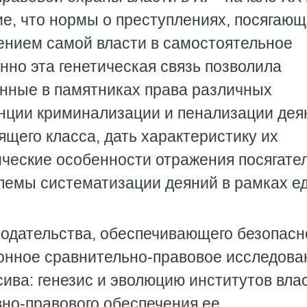
е, что нормы о преступлениях, посягающ
лением самой власти в самостоятельное
но эта генетическая связь позволила
нные в памятниках права различных
енции криминализации и пенализации дея
щего класса, дать характеристику их
ические особенности отражения посягате
блемы систематизации деяний в рамках е
нодательства, обеспечивающего безопасн
ронное сравнительно-правовое исследова
ива: генезис и эволюцию институтов влас
вно-правового обеспечения ее