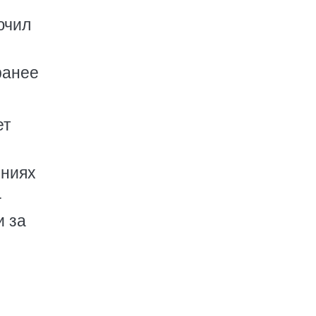
ючил
ранее
ет
яниях
-
и за