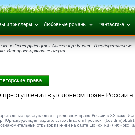
вы и триллеры
Любовные романы
Фантастика
ниги
»
Юриспруденция
» Александр Чучаев - Государственные
еке. Историко-правовые очерки
Авторские права
 преступления в уголовном праве России в
дарственные преступления в уголовном праве России в XX веке. Ист
Жанр: Юриспруденция, издательство ЛитагентПроспект (без drm)eba6
ознакомительный отрывок из книги на сайте LibFox.Ru (ЛибФокс) и