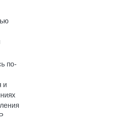
тью
й
ь по-
 и
яниях
пления
Р