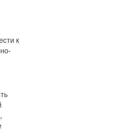
ести к
но-
сть
й
,
е