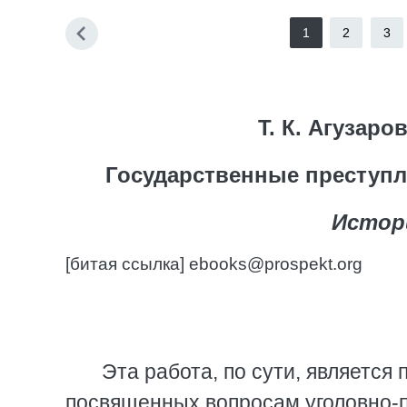
1
2
3
Т. К. Агузаров
Государственные преступл
Истор
[битая ссылка] ebooks@prospekt.org
Эта работа, по сути, является
посвященных вопросам уголовно-пр