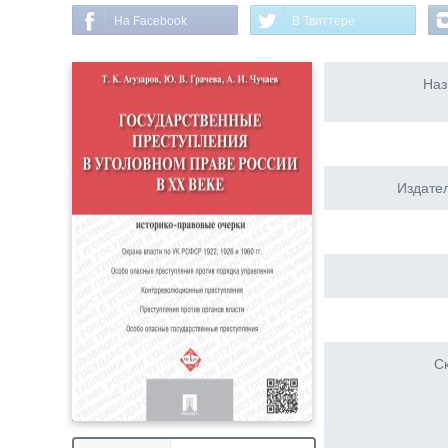
На Facebook
В Твиттере
Наз
Издател
Ск