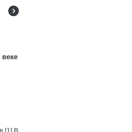
 веке
.[1] В