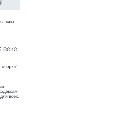
огласны.
 веке.
 очерки"
за
кодексам
для всех,