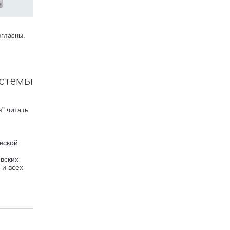
огласны.
истемы
" читать
вской
вских
 и всех