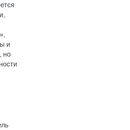
оется
и,
о
»,
ы и
, но
тности
ель