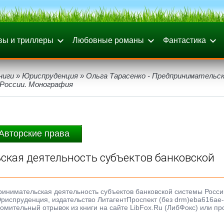
вы и триллеры
Любовные романы
Фантастика
ниги
»
Юриспруденция
» Ольга Тарасенко - Предпринимательс
России. Монография
Авторские права
ская деятельность субъектов банковской
принимательская деятельность субъектов банковской системы Росси
 Юриспруденция, издательство ЛитагентПроспект (без drm)eba616ae
омительный отрывок из книги на сайте LibFox.Ru (ЛибФокс) или пр