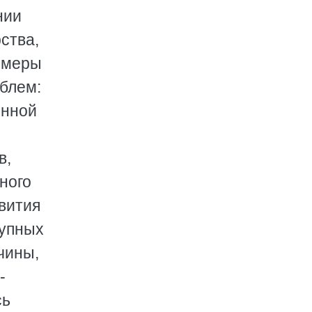
нии
ства,
 меры
блем:
енной
в,
ного
вития
рупных
чины,
-
сь