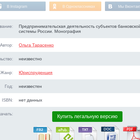
В Instagram
В Одноклассниках
Мы Вконтак
вание:
Предпринимательская деятельность субъектов банковско
системы России. Монография
Автор:
Ольга Тарасенко
ьство:
неизвестно
Жанр:
Юриспруденция
Год:
неизвестен
ISBN:
нет данных
ачать:
Купить легальную версию