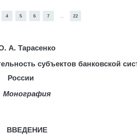
4
5
6
7
...
22
О. А. Тарасенко
ельность субъектов банковской си
России
Монография
ВВЕДЕНИЕ