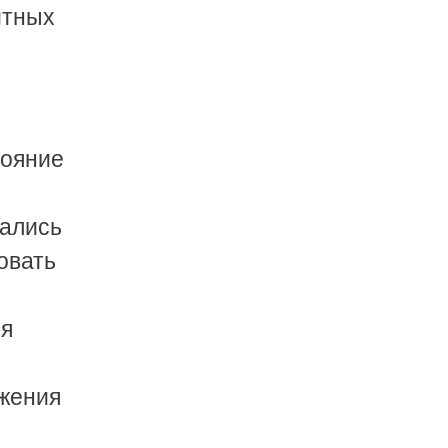
итных
тояние
зались
овать
ия
ожения