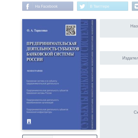
На Facebook
В Твиттере
Наз
Издател
Ск