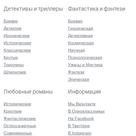
Детективы и триллеры
Фантастика и фэнтези
Боевик
Боевая
Детектив
Героическая
Иронические
Детективная
Исторические
Космическая
Классические
Научная
Крутые
Психологическая
Триллеры
Ужасы и Мистика
Шпионские
Фэнтези
Эпическая
Любовные романы
Информация
Исторические
Мы Вконтакте
Короткие
В Одноклассниках
Фантастические
На Facebook
Остросюжетные
В Твиттере
Современные
В Instagram