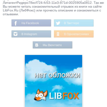
ЛитагентРидеро78ecf724-fc53-11e3-871d-0025905a0812. Так же
Вы можете читать ознакомительный отрывок из книги на сайте
LibFox.Ru (ЛибФокс) или прочесть описание и ознакомиться с
отзывами.
На Facebook
В Твиттере
В Instagram
В Одноклассниках
Мы Вконтакте