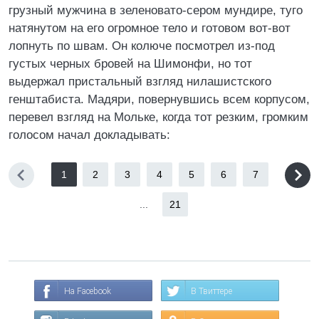
грузный мужчина в зеленовато-сером мундире, туго
натянутом на его огромное тело и готовом вот-вот
лопнуть по швам. Он колюче посмотрел из-под
густых черных бровей на Шимонфи, но тот
выдержал пристальный взгляд нилашистского
генштабиста. Мадяри, повернувшись всем корпусом,
перевел взгляд на Мольке, когда тот резким, громким
голосом начал докладывать:
1
2
3
4
5
6
7
...
21
На Facebook
В Твиттере