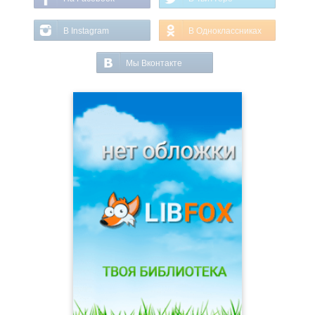
В Instagram
В Одноклассниках
Мы Вконтакте