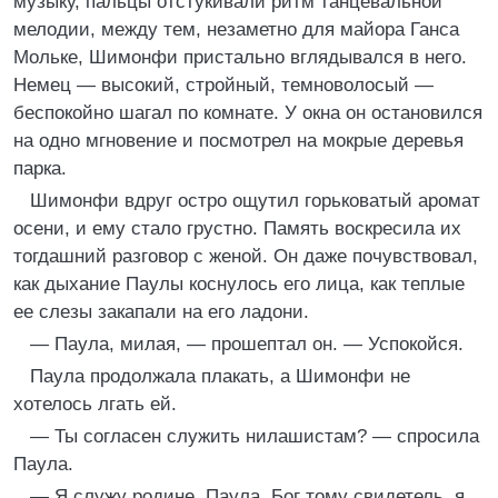
музыку, пальцы отстукивали ритм танцевальной
мелодии, между тем, незаметно для майора Ганса
Мольке, Шимонфи пристально вглядывался в него.
Немец — высокий, стройный, темноволосый —
беспокойно шагал по комнате. У окна он остановился
на одно мгновение и посмотрел на мокрые деревья
парка.
Шимонфи вдруг остро ощутил горьковатый аромат
осени, и ему стало грустно. Память воскресила их
тогдашний разговор с женой. Он даже почувствовал,
как дыхание Паулы коснулось его лица, как теплые
ее слезы закапали на его ладони.
— Паула, милая, — прошептал он. — Успокойся.
Паула продолжала плакать, а Шимонфи не
хотелось лгать ей.
— Ты согласен служить нилашистам? — спросила
Паула.
— Я служу родине, Паула. Бог тому свидетель, я