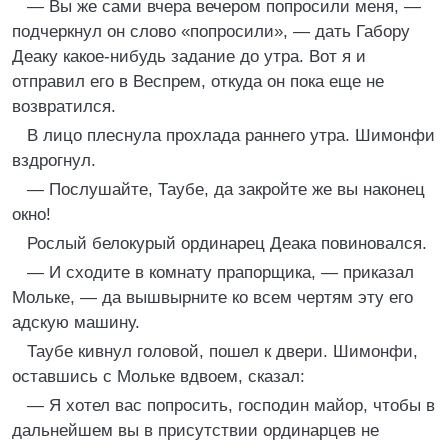
— Вы же сами вчера вечером попросили меня, —
подчеркнул он слово «попросили», — дать Габору
Деаку какое-нибудь задание до утра. Вот я и
отправил его в Веспрем, откуда он пока еще не
возвратился.
В лицо плеснула прохлада раннего утра. Шимонфи
вздрогнул.
— Послушайте, Таубе, да закройте же вы наконец
окно!
Рослый белокурый ординарец Деака повиновался.
— И сходите в комнату прапорщика, — приказал
Мольке, — да вышвырните ко всем чертям эту его
адскую машину.
Таубе кивнул головой, пошел к двери. Шимонфи,
оставшись с Мольке вдвоем, сказал:
— Я хотел вас попросить, господин майор, чтобы в
дальнейшем вы в присутствии ординарцев не