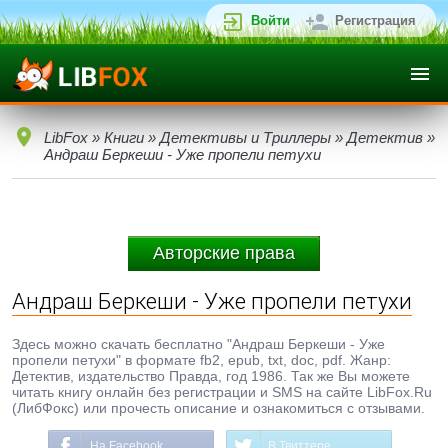
Войти
Регистрация
LibFox
»
Книги
»
Детективы и Триллеры
»
Детектив
»
Андраш Беркеши - Уже пропели петухи
Авторские права
Андраш Беркеши - Уже пропели петухи
Здесь можно скачать бесплатно "Андраш Беркеши - Уже
пропели петухи" в формате fb2, epub, txt, doc, pdf. Жанр:
Детектив, издательство Правда, год 1986. Так же Вы можете
читать книгу онлайн без регистрации и SMS на сайте LibFox.Ru
(ЛибФокс) или прочесть описание и ознакомиться с отзывами.
На Facebook
В Твиттере