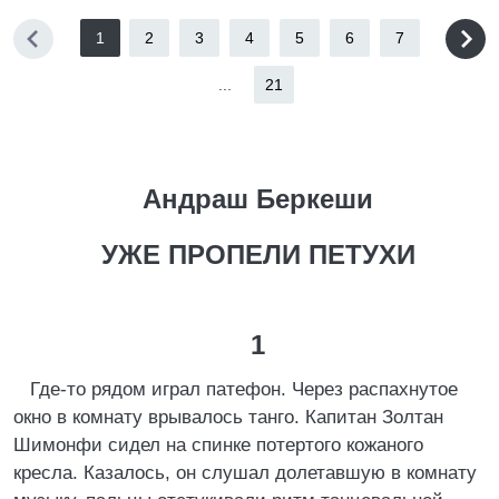
1
2
3
4
5
6
7
...
21
Андраш Беркеши
УЖЕ ПРОПЕЛИ ПЕТУХИ
1
Где-то рядом играл патефон. Через распахнутое
окно в комнату врывалось танго. Капитан Золтан
Шимонфи сидел на спинке потертого кожаного
кресла. Казалось, он слушал долетавшую в комнату