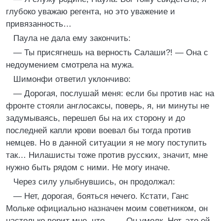
глубоко уважаю регента, но это уважение и
привязанность…
Паула не дала ему закончить:
— Ты присягнешь на верность Салаши?! — Она с
недоумением смотрела на мужа.
Шимонфи ответил уклончиво:
— Дорогая, послушай меня: если бы против нас на
фронте стояли англосаксы, поверь, я, ни минуты не
задумываясь, перешел бы на их сторону и до
последней капли крови воевал бы тогда против
немцев. Но в данной ситуации я не могу поступить
так… Нилашисты тоже против русских, значит, мне
нужно быть рядом с ними. Не могу иначе.
Через силу улыбнувшись, он продолжал:
— Нет, дорогая, бояться нечего. Кстати, Ганс
Мольке официально назначен моим советником, он
настолько верит мне, что… — Он умолк. Нет, это ей