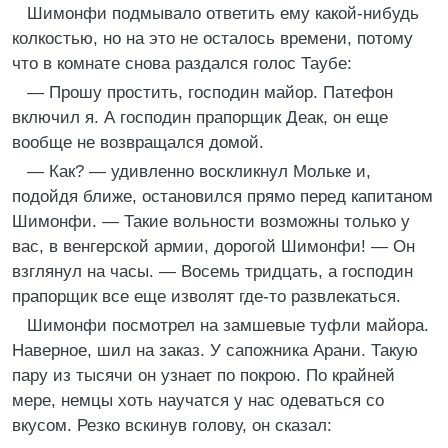
Шимонфи подмывало ответить ему какой-нибудь
колкостью, но на это не осталось времени, потому
что в комнате снова раздался голос Таубе:
— Прошу простить, господин майор. Патефон
включил я. А господин прапорщик Деак, он еще
вообще не возвращался домой.
— Как? — удивленно воскликнул Мольке и,
подойдя ближе, остановился прямо перед капитаном
Шимонфи. — Такие вольности возможны только у
вас, в венгерской армии, дорогой Шимонфи! — Он
взглянул на часы. — Восемь тридцать, а господин
прапорщик все еще изволят где-то развлекаться.
Шимонфи посмотрел на замшевые туфли майора.
Наверное, шил на заказ. У сапожника Арани. Такую
пару из тысячи он узнает по покрою. По крайней
мере, немцы хоть научатся у нас одеваться со
вкусом. Резко вскинув голову, он сказал: