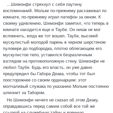
…Шимонфи стряхнул с себя паутину
воспоминаний. Мольке по-прежнему расхаживал по
комнате, по-прежнему играл патефон за окном. К
своему удивлению, Шимонфи заметил, что теперь в
комнате находится еще и Таубе. Он никак не мог
вспомнить, когда же тот вошел. Таубе, высокий
мускулистый молодой парень в черном шерстяном
пуловере до подбородка, плотно облегающем его
мускулистое тело, уставился безразличным
взглядом на противоположную стену. Шимонфи не
любил Таубе. Будь его власть, он уже давно
предупредил бы Габора Деака, чтобы тот был
поосторожнее со своим ординарцем: этот
молчаливый служака по указанию Мольке постоянно
шпионит за Табором.
Но Шимонфи ничего не сказал об этом Деаку,
оправдавшись перед самим собой все той же
ссылкой на служебную тайну и военную