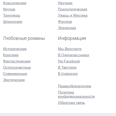
Классические
Научная
Крутые
Психологическая
Триллеры
Ужасы и Мистика
Шпионские
Фэнтези
Эпическая
Любовные романы
Информация
Исторические
Мы Вконтакте
Короткие
В Одноклассниках
Фантастические
На Facebook
Остросюжетные
В Твиттере
Современные
В Instagram
Эротические
Правообладателям
Политика
конфиденциальности
Обратная связь