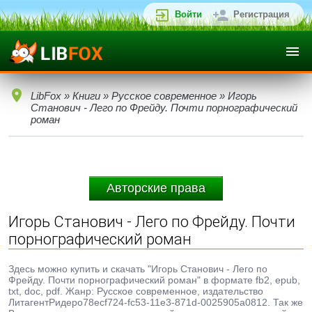
Войти
Регистрация
LibFox
»
Книги
»
Русское современное
» Игорь
Станович - Лего по Фрейду. Почти порнографический
роман
Авторские права
Игорь Станович - Лего по Фрейду. Почти
порнографический роман
Здесь можно купить и скачать "Игорь Станович - Лего по
Фрейду. Почти порнографический роман" в формате fb2, epub,
txt, doc, pdf. Жанр: Русское современное, издательство
ЛитагентРидеро78ecf724-fc53-11e3-871d-0025905a0812. Так же