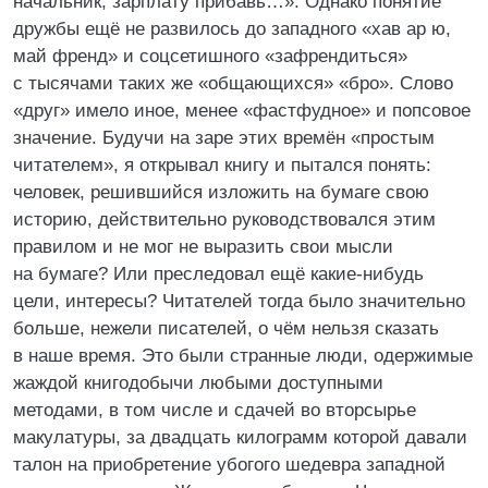
начальник, зарплату прибавь…». Однако понятие
дружбы ещё не развилось до западного «хав ар ю,
май френд» и соцсетишного «зафрендиться»
с тысячами таких же «общающихся» «бро». Слово
«друг» имело иное, менее «фастфудное» и попсовое
значение. Будучи на заре этих времён «простым
читателем», я открывал книгу и пытался понять:
человек, решившийся изложить на бумаге свою
историю, действительно руководствовался этим
правилом и не мог не выразить свои мысли
на бумаге? Или преследовал ещё какие-нибудь
цели, интересы? Читателей тогда было значительно
больше, нежели писателей, о чём нельзя сказать
в наше время. Это были странные люди, одержимые
жаждой книгодобычи любыми доступными
методами, в том числе и сдачей во вторсырье
макулатуры, за двадцать килограмм которой давали
талон на приобретение убогого шедевра западной