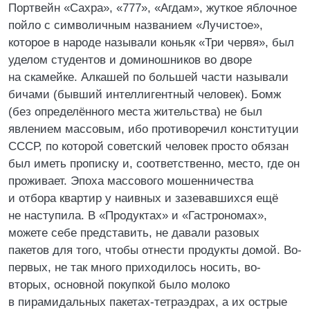
Портвейн «Сахра», «777», «Агдам», жуткое яблочное
пойло с символичным названием «Лучистое»,
которое в народе называли коньяк «Три червя», был
уделом студентов и доминошников во дворе
на скамейке. Алкашей по большей части называли
бичами (бывший интеллигентный человек). Бомж
(без определённого места жительства) не был
явлением массовым, ибо противоречил конституции
СССР, по которой советский человек просто обязан
был иметь прописку и, соответственно, место, где он
проживает. Эпоха массового мошенничества
и отбора квартир у наивных и зазевавшихся ещё
не наступила. В «Продуктах» и «Гастрономах»,
можете себе представить, не давали разовых
пакетов для того, чтобы отнести продукты домой. Во-
первых, не так много приходилось носить, во-
вторых, основной покупкой было молоко
в пирамидальных пакетах-тетраэдрах, а их острые