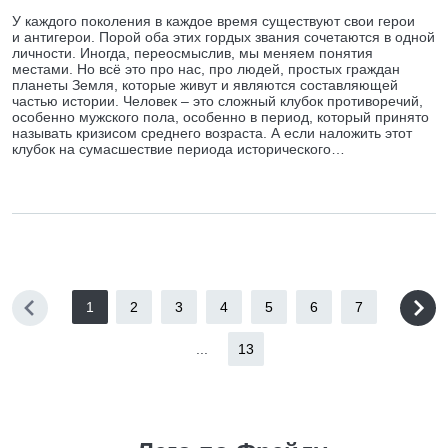
У каждого поколения в каждое время существуют свои герои
и антигерои. Порой оба этих гордых звания сочетаются в одной
личности. Иногда, переосмыслив, мы меняем понятия
местами. Но всё это про нас, про людей, простых граждан
планеты Земля, которые живут и являются составляющей
частью истории. Человек – это сложный клубок противоречий,
особенно мужского пола, особенно в период, который принято
называть кризисом среднего возраста. А если наложить этот
клубок на сумасшествие периода исторического…
1
2
3
4
5
6
7
...
13