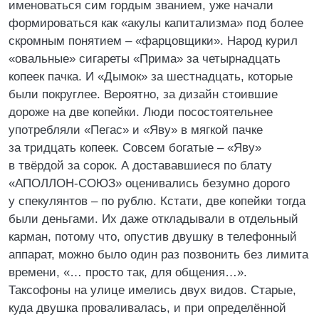
именоваться сим гордым званием, уже начали
формироваться как «акулы капитализма» под более
скромным понятием – «фарцовщики». Народ курил
«овальные» сигареты «Прима» за четырнадцать
копеек пачка. И «Дымок» за шестнадцать, которые
были покруглее. Вероятно, за дизайн стоившие
дороже на две копейки. Люди посостоятельнее
употребляли «Пегас» и «Яву» в мягкой пачке
за тридцать копеек. Совсем богатые – «Яву»
в твёрдой за сорок. А достававшиеся по блату
«АПОЛЛОН-СОЮЗ» оценивались безумно дорого
у спекулянтов – по рублю. Кстати, две копейки тогда
были деньгами. Их даже откладывали в отдельный
карман, потому что, опустив двушку в телефонный
аппарат, можно было один раз позвонить без лимита
времени, «… просто так, для общения…».
Таксофоны на улице имелись двух видов. Старые,
куда двушка проваливалась, и при определённой