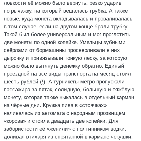
ловкости её можно было вернуть, резко ударив
по рычажку, на который вешалась трубка. А также
новые, куда монета вкладывалась и проваливалась
в том случае, если на другом конце брали трубку.
Такой был более универсальным и мог проглотить
две монеты по одной копейке. Умельцы зубными
свёрлами от бормашины просверливали в них
дырочку и привязывали тонкую леску, за которую
можно было вытянуть денежку обратно. Единый
проездной на все виды транспорта на месяц стоил
шесть рублей (!). А турникеты метро пропускали
пассажира за пятак, солидную, большую и тяжёлую
монету, которая также ныкалась в отдельный карман
на чёрные дни. Кружка пива в «стоячках»
наливалась из автомата с народным прозвищем
«корова» и стоила двадцать две копейки. Для
забористости её «женили» с полтинником водки,
доливая втихаря из спрятанной в кармане чекушки.