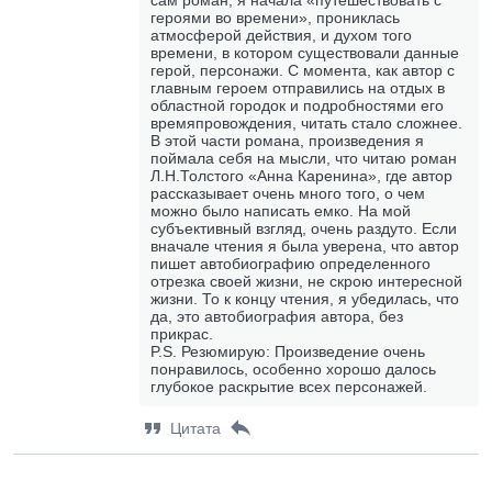
сам роман, я начала «путешествовать с
героями во времени», прониклась
атмосферой действия, и духом того
времени, в котором существовали данные
герой, персонажи. С момента, как автор с
главным героем отправились на отдых в
областной городок и подробностями его
времяпровождения, читать стало сложнее.
В этой части романа, произведения я
поймала себя на мысли, что читаю роман
Л.Н.Толстого «Анна Каренина», где автор
рассказывает очень много того, о чем
можно было написать емко. На мой
субъективный взгляд, очень раздуто. Если
вначале чтения я была уверена, что автор
пишет автобиографию определенного
отрезка своей жизни, не скрою интересной
жизни. То к концу чтения, я убедилась, что
да, это автобиография автора, без
прикрас.
P.S. Резюмирую: Произведение очень
понравилось, особенно хорошо далось
глубокое раскрытие всех персонажей.
Цитата