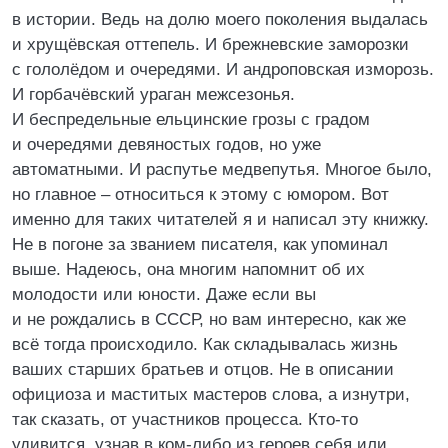
в истории. Ведь на долю моего поколения выдалась
и хрущёвская оттепель. И брежневские заморозки
с гололёдом и очередями. И андроповская изморозь.
И горбачёвский ураган межсезонья.
И беспредельные ельцинские грозы с градом
и очередями девяностых годов, но уже
автоматными. И распутье медвепутья. Многое было,
но главное – относиться к этому с юмором. Вот
именно для таких читателей я и написал эту книжку.
Не в погоне за званием писателя, как упоминал
выше. Надеюсь, она многим напомнит об их
молодости или юности. Даже если вы
и не рождались в СССР, но вам интересно, как же
всё тогда происходило. Как складывалась жизнь
ваших старших братьев и отцов. Не в описании
официоза и маститых мастеров слова, а изнутри,
так сказать, от участников процесса. Кто-то
удивится, узнав в ком-либо из героев себя или