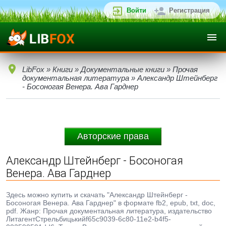
Войти
Регистрация
LibFox
»
Книги
»
Документальные книги
»
Прочая
документальная литература
» Александр Штейнберг
- Босоногая Венера. Ава Гарднер
Авторские права
Александр Штейнберг - Босоногая
Венера. Ава Гарднер
Здесь можно купить и скачать "Александр Штейнберг -
Босоногая Венера. Ава Гарднер" в формате fb2, epub, txt, doc,
pdf. Жанр: Прочая документальная литература, издательство
ЛитагентСтрельбицькийf65c9039-6c80-11e2-b4f5-