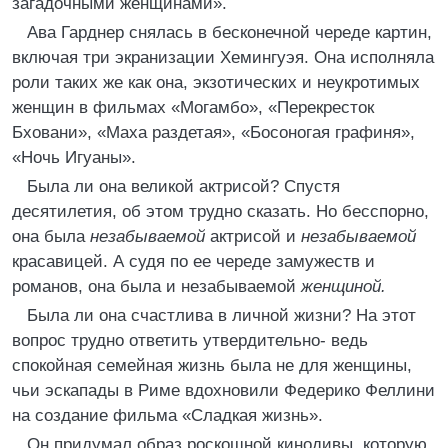
загадочными женщинами».
Ава Гарднер снялась в бесконечной череде картин,
включая три экранизации Хемингуэя. Она исполняла
роли таких же как она, экзотических и неукротимых
женщин в фильмах «Могамбо», «Перекресток
Бховани», «Маха раздетая», «Босоногая графиня»,
«Ночь Игуаны».
Была ли она великой актрисой? Спустя
десятилетия, об этом трудно сказать. Но бесспорно,
она была
незабываемой
актрисой и
незабываемой
красавицей. А судя по ее череде замужеств и
романов, она была и незабываемой
женщиной.
Была ли она счастлива в личной жизни? На этот
вопрос трудно ответить утвердительно- ведь
спокойная семейная жизнь была не для женщины,
чьи эскапады в Риме вдохновили Федерико Феллини
на создание фильма «Сладкая жизнь».
Он придумал образ роскошной кинодивы, которую