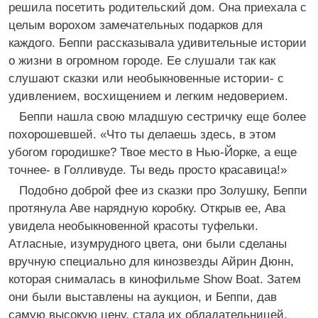
решила посетить родительский дом. Она приехала с
целым ворохом замечательных подарков для
каждого. Беппи рассказывала удивительные истории
о жизни в огромном городе. Ее слушали так как
слушают сказки или необыкновенные истории- с
удивлением, восхищением и легким недоверием.
Беппи нашла свою младшую сестричку еще более
похорошевшей. «Что ты делаешь здесь, в этом
убогом городишке? Твое место в Нью-Йорке, а еще
точнее- в Голливуде. Ты ведь просто красавица!»
Подобно доброй фее из сказки про Золушку, Беппи
протянула Аве нарядную коробку. Открыв ее, Ава
увидела необыкновенной красоты туфельки.
Атласные, изумрудного цвета, они были сделаны
вручную специально для кинозвезды Айрин Дюнн,
которая снималась в кинофильме Show Boat. Затем
они были выставлены на аукцион, и Беппи, дав
самую высокую цену, стала их обладательницей.