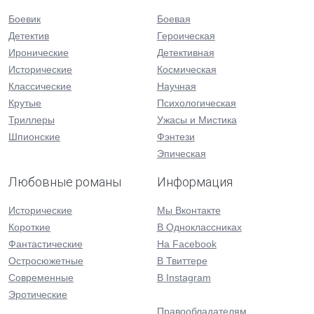
Боевик
Боевая
Детектив
Героическая
Иронические
Детективная
Исторические
Космическая
Классические
Научная
Крутые
Психологическая
Триллеры
Ужасы и Мистика
Шпионские
Фэнтези
Эпическая
Любовные романы
Информация
Исторические
Мы Вконтакте
Короткие
В Одноклассниках
Фантастические
На Facebook
Остросюжетные
В Твиттере
Современные
В Instagram
Эротические
Правообладателям