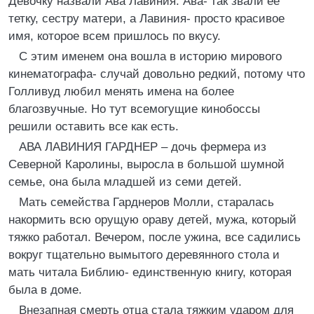
Девочку назвали Ава Лавиния. Ава- так звали ее
тетку, сестру матери, а Лавиния- просто красивое
имя, которое всем пришлось по вкусу.
С этим именем она вошла в историю мирового
кинематографа- случай довольно редкий, потому что
Голливуд любил менять имена на более
благозвучные. Но тут всемогущие кинобоссы
решили оставить все как есть.
АВА ЛАВИНИЯ ГАРДНЕР – дочь фермера из
Северной Каролины, выросла в большой шумной
семье, она была младшей из семи детей.
Мать семейства Гарднеров Молли, старалась
накормить всю орущую ораву детей, мужа, который
тяжко работал. Вечером, после ужина, все садились
вокруг тщательно вымытого деревянного стола и
мать читала Библию- единственную книгу, которая
была в доме.
Внезапная смерть отца стала тяжким ударом для