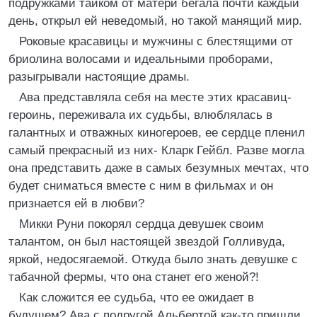
подружками тайком от матери бегала почти каждый
день, открыл ей неведомый, но такой манящий мир.
Роковые красавицы и мужчины с блестящими от
бриолина волосами и идеальными проборами,
разыгрывали настоящие драмы.
Ава представляла себя на месте этих красавиц-
героинь, переживала их судьбы, влюблялась в
галантных и отважных киногероев, ее сердце пленил
самый прекрасный из них- Кларк Гейбл. Разве могла
она представить даже в самых безумных мечтах, что
будет сниматься вместе с ним в фильмах и он
признается ей в любви?
Микки Руни покорял сердца девушек своим
талантом, он был настоящей звездой Голливуда,
яркой, недосягаемой. Откуда было знать девушке с
табачной фермы, что она станет его женой?!
Как сложится ее судьба, что ее ожидает в
будущем? Ава с подругой Альбертой как-то пришли