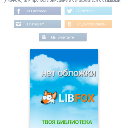
(ЛибФокс) или прочесть описание и ознакомиться с отзывами.
На Facebook
В Твиттере
В Instagram
В Одноклассниках
Мы Вконтакте