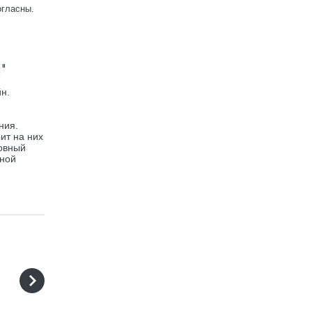
огласны.
"
н.
ния.
ит на них
ховный
нной