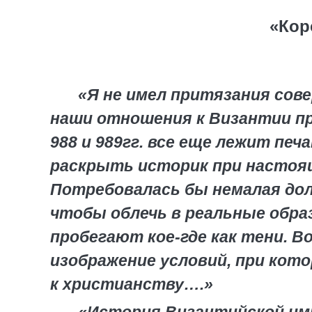
«Кор
«Я не имел притязания со
наши отношения к Византии п
988 и 989гг. все еще лежит пе
раскрыть историк при настоя
Потребовалась бы немалая дол
чтобы облечь в реальные обра
пробегают кое-где как тени. В
изображение условий, при кот
к христианству….»