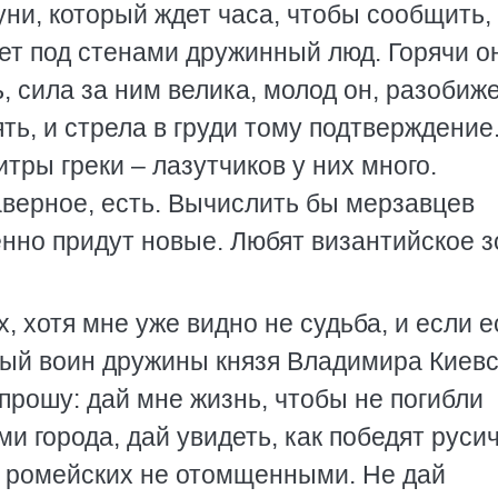
уни, который ждет часа, чтобы сообщить, 
жет под стенами дружинный люд. Горячи о
, сила за ним велика, молод он, разобиж
ять, и стрела в груди тому подтверждение
итры греки – лазутчиков у них много.
наверное, есть. Вычислить бы мерзавцев
менно придут новые. Любят византийское з
, хотя мне уже видно не судьба, и если е
ьный воин дружины князя Владимира Киевс
 прошу: дай мне жизнь, чтобы не погибли
и города, дай увидеть, как победят русич
й ромейских не отомщенными. Не дай