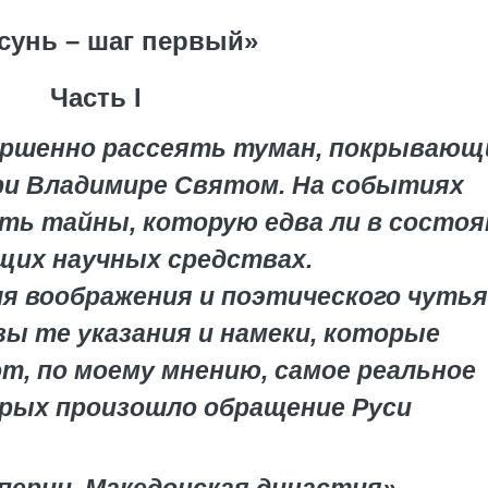
сунь – шаг первый»
Часть I
вершенно рассеять туман, покрывающ
ри Владимире Святом. На событиях
чать тайны, которую едва ли в состо
щих научных средствах.
я воображения и поэтического чутья
зы те указания и намеки, которые
от, по моему мнению, самое реальное
орых произошло обращение Руси