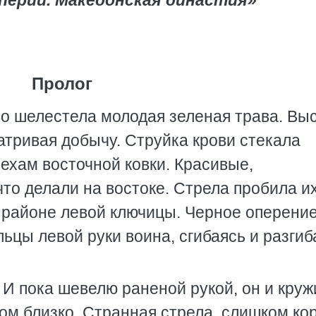
перии. Македонская династия»
Пролог
ихо шелестела молодая зеленая трава. Вы
атривая добычу. Струйка крови стекала
пехам восточной ковки. Красивые,
 что делали на востоке. Стрела пробила и
в районе левой ключицы. Черное оперени
ьцы левой руки воина, сгибаясь и разгиб
.
? И пока шевелю раненой рукой, он и круж
ом близко. Странная стрела, слишком ко