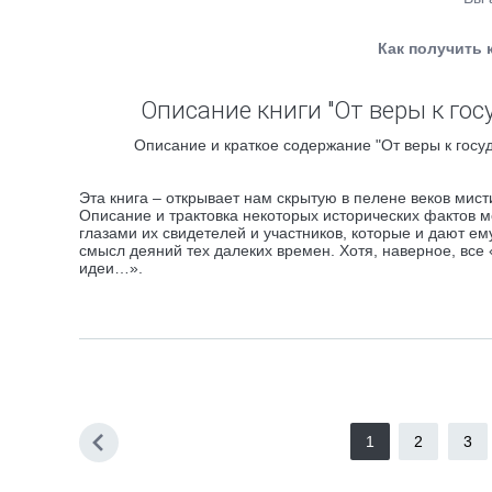
Как получить 
Описание книги "От веры к гос
Описание и краткое содержание "От веры к госу
Эта книга – открывает нам скрытую в пелене веков мист
Описание и трактовка некоторых исторических фактов мо
глазами их свидетелей и участников, которые и дают е
смысл деяний тех далеких времен. Хотя, наверное, вс
идеи…».
1
2
3