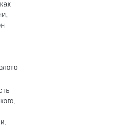
как
ни,
ен
.
олото
сть
кого,
и,