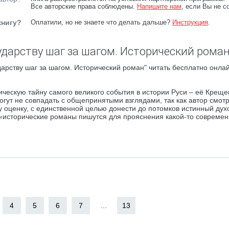
Все авторские права соблюдены.
Напишите нам
, если Вы не с
книгу?
Оплатили, но не знаете что делать дальше?
Инструкция
.
ударству шаг за шагом. Исторический роман
дарству шаг за шагом. Исторический роман" читать бесплатно онлай
ическую тайну самого великого события в истории Руси – её Креще
гут не совпадать с общепринятыми взглядами, так как автор смотр
му оценку, с единственной целью донести до потомков истинный ду
е «исторические романы пишутся для прояснения какой-то совреме
4
5
6
7
...
13