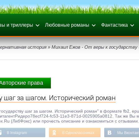
вы и триллеры
Любовные романы
Фантастика
ернативная история
» Михаил Ежов - От веры к государству 
Авторские права
у шаг за шагом. Исторический роман
государству шаг за шагом. Исторический роман" в формате fb2, epub
 ЛитагентРидеро78ecf724-fc53-11e3-871d-0025905a0812. Так же Вы 
ox.Ru (ЛибФокс) или прочесть описание и ознакомиться с отзывами.
В Instagram
В Одноклассниках
Мы Вконтак