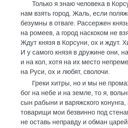
Только я знаю человека в Корс
нам взять город. Жаль, если поля
безумны в отваге. Рассержен князь
на ромеев, а город наскоком не вз
Ждут князя в Корсуни, ох и ждут. Х
И у самого князя в дружине они, 
и на кол, хотя на их место непре
на Руси, ох и любят, сволочи.
Греки хитры, но и мы не промах
бог на небе и на земле, то я, вол
сын рабыни и варяжского конунга,
товарищи мои безвинно под стенам
не оставь неправду и обман царе