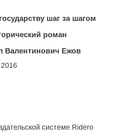
государству шаг за шагом
торический роман
л Валентинович Ежов
 2016
е
здательской системе Ridero