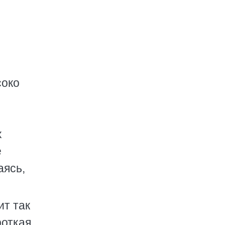
соко
х
е
аясь,
ит так
роткая