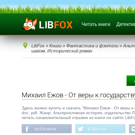
Читать книги
Детекти
LibFox
»
Книги
»
Фантастика и фэнтези
»
Альт
шагом. Исторический роман
Михаил Ежов - От веры к государств
Здесь можно купить и скачать "Михаил Ежов - От веры к 
doc, pdf. Жанр: Альтернативная история, издательство
читать ознакомительный отрывок из книги на сайте LibF
На Facebook
В Твиттере