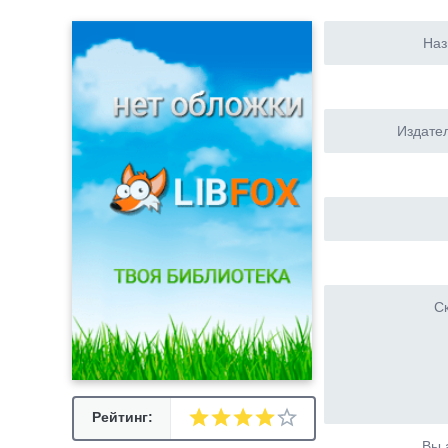
Наз
Издател
Ск
Рейтинг:
Вы 