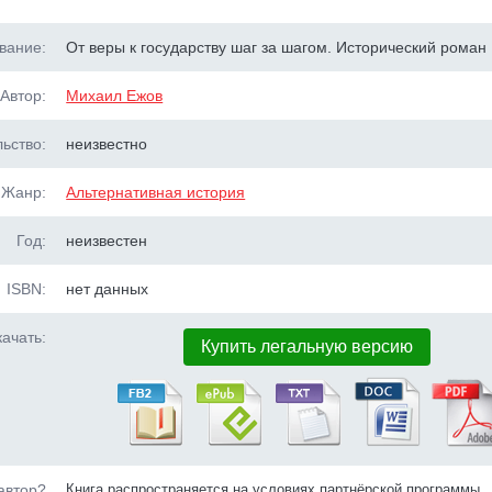
вание:
От веры к государству шаг за шагом. Исторический роман
Автор:
Михаил Ежов
ьство:
неизвестно
Жанр:
Альтернативная история
Год:
неизвестен
ISBN:
нет данных
ачать:
Купить легальную версию
автор?
Книга распространяется на условиях партнёрской программы.