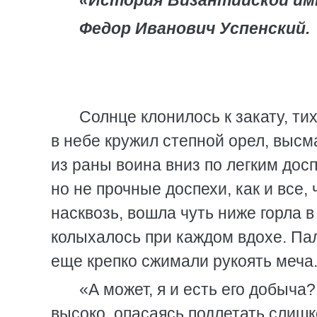
«История Византийской им
Федор Иванович Успенский.
Солнце клонилось к закату, т
в небе кружил степной орел, высм
из раны воина вниз по легким дос
но не прочные доспехи, как и все,
насквозь, вошла чуть ниже горла 
колыхалось при каждом вдохе. Пал
еще крепко сжимали рукоять меча
«А может, я и есть его добыча
высоко, опасаясь подлетать слишк