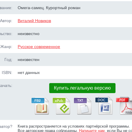
вание:
Омега-самец. Курортный роман
Автор:
Виталий Новиков
ьство:
неизвестно
Жанр:
Русское современное
Год:
неизвестен
ISBN:
нет данных
ачать:
Купить легальную версию
автор?
Книга распространяется на условиях партнёрской программы.
Все авторские права соблюдены.
Напишите нам
, если Вы не с