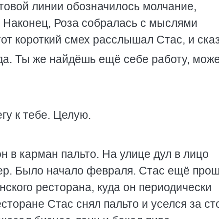
товой линии обозначилось молчание,
 Наконец, Роза собралась с мыслями
тот короткий смех расслышал Стас, и ска
да. Ты же найдёшь ещё себе работу, мож
гу к тебе. Целую.
 в карман пальто. На улице дул в лицо
ер. Было начало февраля. Стас ещё про
янского ресторана, куда он периодически
есторане Стас снял пальто и уселся за ст