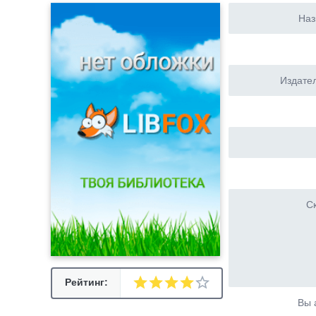
Наз
Издател
Ск
Рейтинг:
Вы 