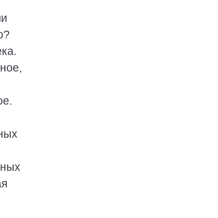
ли
о?
ка.
ное,
ое.
зных
ьных
ая