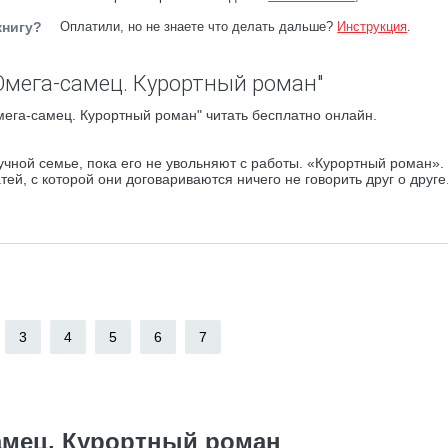
книгу?
Оплатили, но не знаете что делать дальше?
Инструкция
.
Омега-самец. Курортный роман"
ега-самец. Курортный роман" читать бесплатно онлайн.
чной семье, пока его не увольняют с работы. «Курортный роман».
ей, с которой они договариваются ничего не говорить друг о друге
3
4
5
6
7
амец. Курортный роман