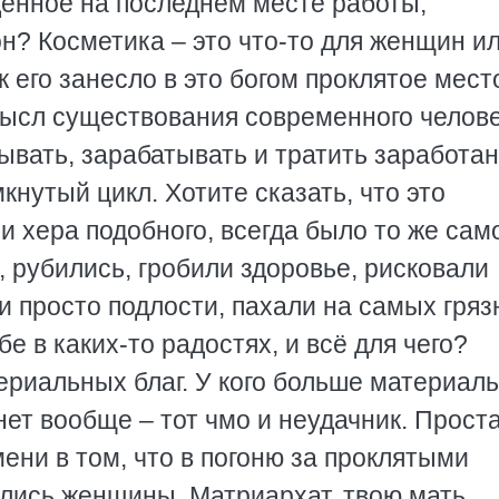
дённое на последнем месте работы,
он? Косметика – это что-то для женщин и
к его занесло в это богом проклятое мест
мысл существования современного челове
ывать, зарабатывать и тратить заработан
кнутый цикл. Хотите сказать, что это
и хера подобного, всегда было то же сам
, рубились, гробили здоровье, рисковали
и просто подлости, пахали на самых гря
е в каких-то радостях, и всё для чего?
ериальных благ. У кого больше материал
х нет вообще – тот чмо и неудачник. Прост
ни в том, что в погоню за проклятыми
ись женщины. Матриархат, твою мать,