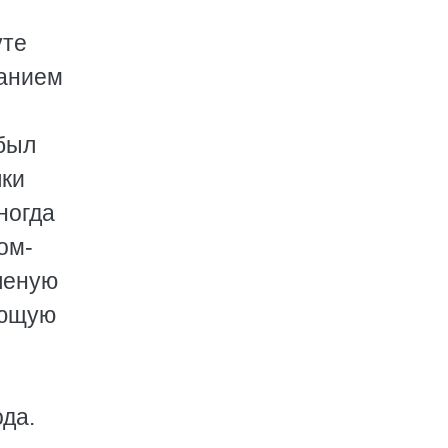
уте
ванием
был
шки
ногда
ом-
леную
ующую
ода.