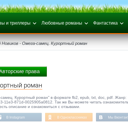
вы и триллеры
Любовные романы
Фантастика
 Новиков - Омега-самец. Курортный роман
Авторские права
рортный роман
самец. Курортный роман" в формате fb2, epub, txt, doc, pdf. Жанр:
53-11e3-871d-0025905a0812. Так же Вы можете читать ознакомител
честь описание и ознакомиться с отзывами.
В Instagram
В Одноклассниках
Мы Вконтак