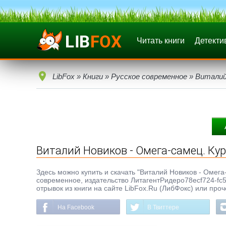
Читать книги
Детекти
LibFox
»
Книги
»
Русское современное
» Виталий
Виталий Новиков - Омега-самец. Ку
Здесь можно купить и скачать "Виталий Новиков - Омега-
современное, издательство ЛитагентРидеро78ecf724-fc
отрывок из книги на сайте LibFox.Ru (ЛибФокс) или про
На Facebook
В Твиттере