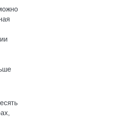
 можно
ная
гии
льше
десять
ах,