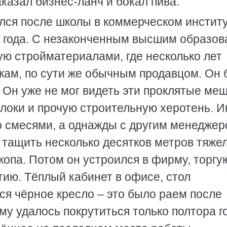
аказал бизнес-ланч и бокал пива.
ился после школы в коммерческом инстит
а года. С незаконченным высшим образо
ую стройматериалами, где несколько лет
ам, по сути же обычным продавцом. Он 
. Он уже не мог видеть эти проклятые ме
блоки и прочую строительную херотень. И
о смесями, а однажды с другим менеджер
тащить несколько десятков метров тяже
жопа. Потом он устроился в фирму, торг
ию. Тёплый кабинет в офисе, стол
ся чёрное кресло – это было раем после
му удалось покрутиться только полтора г