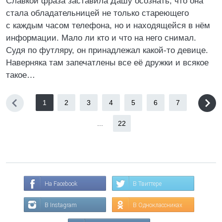
Славкой фраза заставила Дашу осознать, что она
стала обладательницей не только стареющего
с каждым часом телефона, но и находящейся в нём
информации. Мало ли кто и что на него снимал.
Судя по футляру, он принадлежал какой-то девице.
Наверняка там запечатлены все её дружки и всякое
такое…
1
2
3
4
5
6
7
...
22
На Facebook
В Твиттере
В Instagram
В Одноклассниках