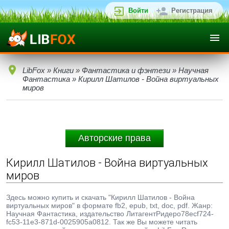
Войти
Регистрация
LibFox
»
Книги
»
Фантастика и фэнтези
»
Научная
Фантастика
» Кирилл Шатилов - Война виртуальных
миров
Авторские права
Кирилл Шатилов - Война виртуальных
миров
Здесь можно купить и скачать "Кирилл Шатилов - Война
виртуальных миров" в формате fb2, epub, txt, doc, pdf. Жанр:
Научная Фантастика, издательство ЛитагентРидеро78ecf724-
fc53-11e3-871d-0025905a0812. Так же Вы можете читать