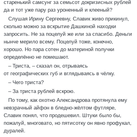
старенький самсунг за семьсот докризисных рублей
да и тот уже пару раз уроненный и клееный?
Слушая Ирину Сергеевну, Славик живо прикинул,
сколько можно за вскрытие Дашкиной находки
запросить. Не за поцелуй же или за спасибо. Деньги
нынче мерило всему. Поцелуй тоже, конечно,
хорошо. Но пара сотен до материной получки
определённо не помешают.
– Триста, – сказал он, отрываясь
от географических губ и вглядываясь в чёлку.
– Чего триста?
– За триста рублей вскрою.
По тому, как охотно Александрова протянула ему
невзрачный айфон в бледно-жёлтом футляре,
Славик понял, что продешевил. Штуки было бы,
пожалуй, многовато, но пятисотку он явно профукал,
дуралей.