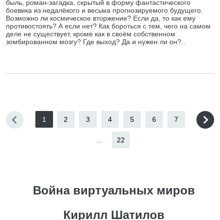
быль, роман-загадка, скрытый в форму фантастического
боевика из недалёкого и весьма прогнозируемого будущего.
Возможно ли космическое вторжение? Если да, то как ему
противостоять? А если нет? Как бороться с тем, чего на самом
деле не существует, кроме как в своём собственном
зомбированном мозгу? Где выход? Да и нужен ли он?..
1
2
3
4
5
6
7
...
22
Война виртуальных миров
Кирилл Шатилов