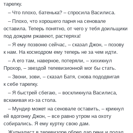
тарелку.
– Что плохо, батенька? – спросила Василиса.
– Плохо, что хорошего парня на сеновале
оставила. Теперь понятно, от чего у тебя доильщики
под дождем ржавеют, растеряха!
– Я ему позвоню сейчас, – сказал Джон, – позову
к нам. На космодром ему теперь не за чем идти.
– А его там, наверное, потеряли, – хихикнул
Прохор, – звездой телевизионной мог бы стать.
– Звони, зови, – сказал Батя, снова пододвигая
к себе тарелку.
– Я быстрей сбегаю, – воскликнула Василиса,
вскакивая из-за стола.
– Мундир может на сеновале оставить, – крикнул
ей вдогонку Джон, – все равно утром на охоту
собирались. Я ему куртку свою дам.
Журналист в телевизоре обрел дар речи и подал