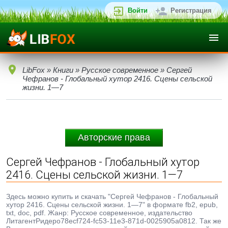
Войти
Регистрация
LibFox
»
Книги
»
Русское современное
» Сергей
Чефранов - Глобальный хутор 2416. Сцены сельской
жизни. 1—7
Авторские права
Сергей Чефранов - Глобальный хутор
2416. Сцены сельской жизни. 1—7
Здесь можно купить и скачать "Сергей Чефранов - Глобальный
хутор 2416. Сцены сельской жизни. 1—7" в формате fb2, epub,
txt, doc, pdf. Жанр: Русское современное, издательство
ЛитагентРидеро78ecf724-fc53-11e3-871d-0025905a0812. Так же