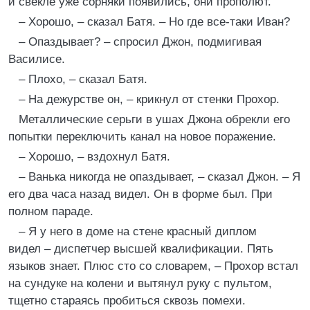
и свекле уже сорняки появились, они прополют.
– Хорошо, – сказал Батя. – Но где все-таки Иван?
– Опаздывает? – спросил Джон, подмигивая
Василисе.
– Плохо, – сказал Батя.
– На дежурстве он, – крикнул от стенки Прохор.
Металлические серьги в ушах Джона обрекли его
попытки переключить канал на новое поражение.
– Хорошо, – вздохнул Батя.
– Ванька никогда не опаздывает, – сказал Джон. – Я
его два часа назад видел. Он в форме был. При
полном параде.
– Я у него в доме на стене красный диплом
видел – диспетчер высшей квалификации. Пять
языков знает. Плюс сто со словарем, – Прохор встал
на сундуке на колени и вытянул руку с пультом,
тщетно стараясь пробиться сквозь помехи.