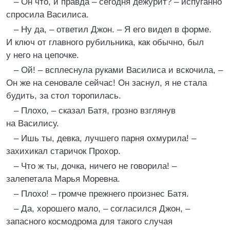
– Он что, и правда – сегодня дежурит? – испуганно
спросила Василиса.
– Ну да, – ответил Джон. – Я его видел в форме.
И ключ от главного рубильника, как обычно, был
у него на цепочке.
– Ой! – всплеснула руками Василиса и вскочила, –
Он же на сеновале сейчас! Он заснул, я не стала
будить, за стол торопилась.
– Плохо, – сказал Батя, грозно взглянув
на Василису.
– Ишь ты, девка, лучшего парня охмурила! –
захихикал старичок Прохор.
– Что ж ты, дочка, ничего не говорила! –
залепетала Марья Моревна.
– Плохо! – громче прежнего произнес Батя.
– Да, хорошего мало, – согласился Джон, –
запасного космодрома для такого случая