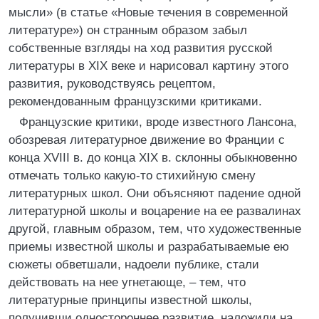
мысли» (в статье «Новые течения в современной
литературе») он странным образом забыл
собственные взгляды на ход развития русской
литературы в XIX веке и нарисовал картину этого
развития, руководствуясь рецептом,
рекомендованным французскими критиками.
Французские критики, вроде известного Лансона,
обозревая литературное движение во Франции с
конца ХVIII в. до конца XIX в. склонны обыкновенно
отмечать только какую-то стихийную смену
литературных школ. Они объясняют падение одной
литературной школы и воцарение на ее развалинах
другой, главным образом, тем, что художественные
приемы известной школы и разрабатываемые ею
сюжеты обветшали, надоели публике, стали
действовать на нее угнетающе, – тем, что
литературные принципы известной школы,
получивши одностороннее развитие, наложили на