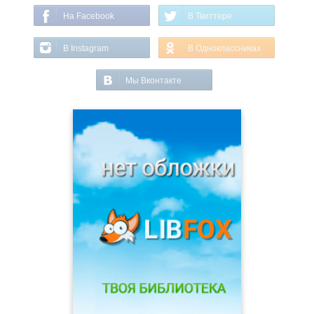
На Facebook
В Твиттере
В Instagram
В Одноклассниках
Мы Вконтакте