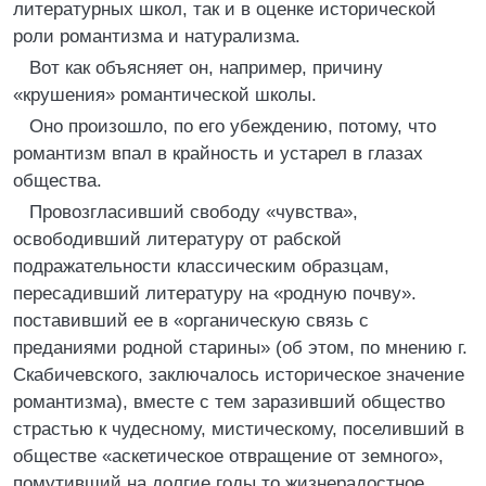
литературных школ, так и в оценке исторической
роли романтизма и натурализма.
Вот как объясняет он, например, причину
«крушения» романтической школы.
Оно произошло, по его убеждению, потому, что
романтизм впал в крайность и устарел в глазах
общества.
Провозгласивший свободу «чувства»,
освободивший литературу от рабской
подражательности классическим образцам,
пересадивший литературу на «родную почву».
поставивший ее в «органическую связь с
преданиями родной старины» (об этом, по мнению г.
Скабичевского, заключалось историческое значение
романтизма), вместе с тем заразивший общество
страстью к чудесному, мистическому, поселивший в
обществе «аскетическое отвращение от земного»,
помутивший на долгие годы то жизнерадостное,