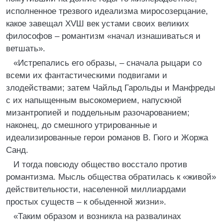
исполненное трезвого идеализма миросозерцание,
какое завещал ХVШ век устами своих великих
философов – романтизм «начал изнашиваться и
ветшать».
«Истрепались его образы, – сначала рыцари со
всеми их фантастическими подвигами и
злодействами; затем Чайльд Гарольды и Манфреды
с их напыщенным высокомерием, напускной
мизантропией и поддельным разочарованием;
наконец, до смешного утрированные и
идеализированные герои романов В. Гюго и Жоржа
Санд.
И тогда повсюду общество восстало против
романтизма. Мысль общества обратилась к «живой»
действительности, населенной миллиардами
простых существ – к обыденной жизни».
«Таким образом и возникла на развалинах