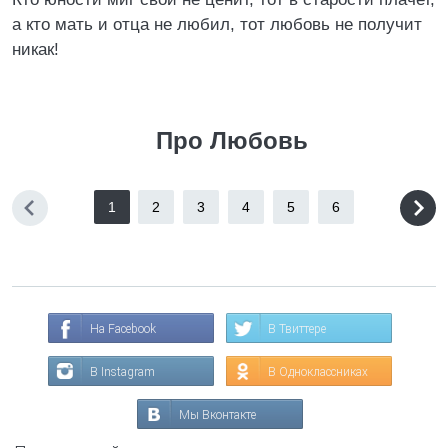
а кто мать и отца не любил, тот любовь не получит
никак!
Про Любовь
1
2
3
4
5
6
На Facebook
В Твиттере
В Instagram
В Одноклассниках
Мы Вконтакте