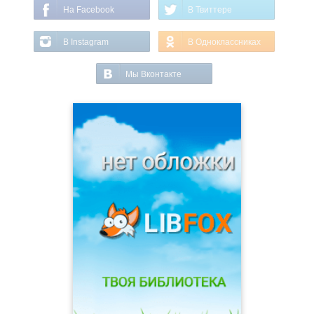
На Facebook
В Твиттере
В Instagram
В Одноклассниках
Мы Вконтакте