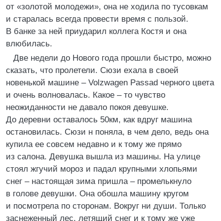
от «золотой молодежи», она не ходила по тусовкам
и старалась всегда провести время с пользой.
В банке за ней приударил коллега Костя и она
влюбилась.
Две недели до Нового года прошли быстро, можно
сказать, что пролетели. Сюзи ехала в своей
новенькой машине – Volzwagen Passad черного цвета
и очень волновалась. Какое – то чувство
неожиданности не давало покоя девушке.
До деревни оставалось 50км, как вдруг машина
остановилась. Сюзи н поняла, в чем дело, ведь она
купила ее совсем недавно и к тому же прямо
из салона. Девушка вышла из машины. На улице
стоял жгучий мороз и падал крупными хлопьями
снег – настоящая зима пришла – промелькнуло
в голове девушки. Она обошла машину кругом
и посмотрела по сторонам. Вокруг ни души. Только
заснеженный лес, летящий снег и к тому же уже