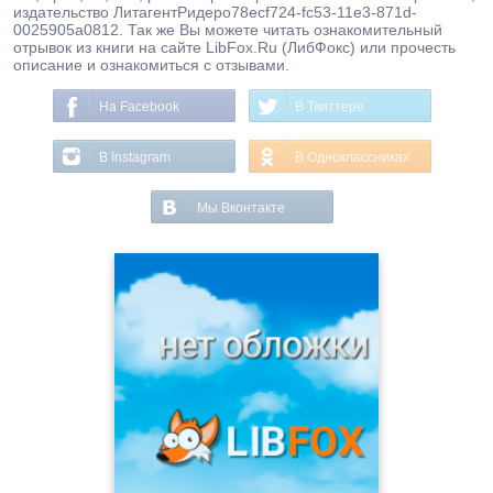
издательство ЛитагентРидеро78ecf724-fc53-11e3-871d-
0025905a0812. Так же Вы можете читать ознакомительный
отрывок из книги на сайте LibFox.Ru (ЛибФокс) или прочесть
описание и ознакомиться с отзывами.
На Facebook
В Твиттере
В Instagram
В Одноклассниках
Мы Вконтакте