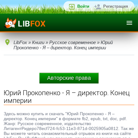
Войти
Регистрация
LibFox
»
Книги
»
Русское современное
» Юрий
Прокопенко - Я – директор. Конец империи
Авторские права
Юрий Прокопенко - Я – директор. Конец
империи
Здесь можно купить и скачать "Юрий Прокопенко - Я –
директор. Конец империи" в формате fb2, epub, txt, doc, pdf.
Жанр: Русское современное, издательство
ЛитагентРидеро78ecf724-fc53-11e3-871d-0025905a0812. Так же
Вы можете читать ознакомительный отрывок из книги на сайте