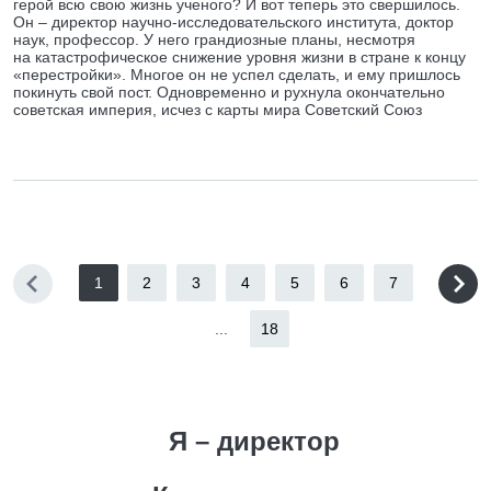
герой всю свою жизнь ученого? И вот теперь это свершилось.
Он – директор научно-исследовательского института, доктор
наук, профессор. У него грандиозные планы, несмотря
на катастрофическое снижение уровня жизни в стране к концу
«перестройки». Многое он не успел сделать, и ему пришлось
покинуть свой пост. Одновременно и рухнула окончательно
советская империя, исчез с карты мира Советский Союз
1
2
3
4
5
6
7
...
18
Я – директор