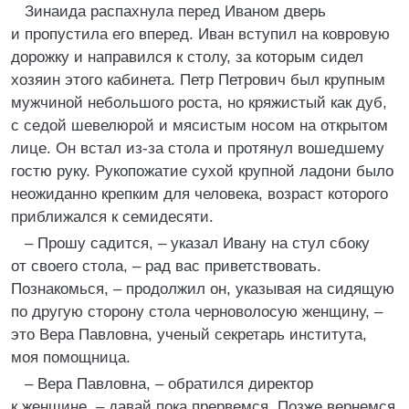
Зинаида распахнула перед Иваном дверь
и пропустила его вперед. Иван вступил на ковровую
дорожку и направился к столу, за которым сидел
хозяин этого кабинета. Петр Петрович был крупным
мужчиной небольшого роста, но кряжистый как дуб,
с седой шевелюрой и мясистым носом на открытом
лице. Он встал из-за стола и протянул вошедшему
гостю руку. Рукопожатие сухой крупной ладони было
неожиданно крепким для человека, возраст которого
приближался к семидесяти.
– Прошу садится, – указал Ивану на стул сбоку
от своего стола, – рад вас приветствовать.
Познакомься, – продолжил он, указывая на сидящую
по другую сторону стола черноволосую женщину, –
это Вера Павловна, ученый секретарь института,
моя помощница.
– Вера Павловна, – обратился директор
к женщине, – давай пока прервемся. Позже вернемся