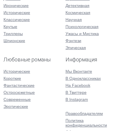
Иронические
Детективная
Исторические
Космическая
Классические
Научная
Крутые
Психологическая
Триллеры
Ужасы и Мистика
Шпионские
Фэнтези
Эпическая
Любовные романы
Информация
Исторические
Мы Вконтакте
Короткие
В Одноклассниках
Фантастические
На Facebook
Остросюжетные
В Твиттере
Современные
В Instagram
Эротические
Правообладателям
Политика
конфиденциальности