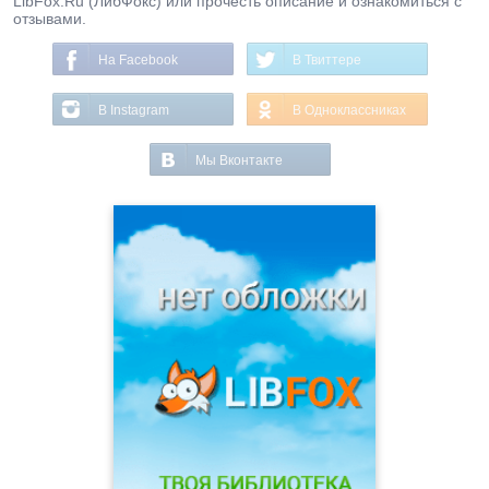
LibFox.Ru (ЛибФокс) или прочесть описание и ознакомиться с
отзывами.
На Facebook
В Твиттере
В Instagram
В Одноклассниках
Мы Вконтакте