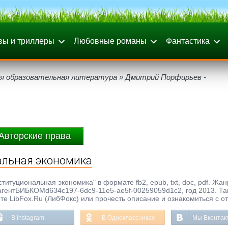
вы и триллеры
Любовные романы
Фантастика
я образовательная литература
» Дмитрий Порфирьев -
Авторские права
альная экономика
итуциональная экономика" в формате fb2, epub, txt, doc, pdf. Жан
тагентБИБКОМd634c197-6dc9-11e5-ae5f-00259059d1c2, год 2013. Та
те LibFox.Ru (ЛибФокс) или прочесть описание и ознакомиться с о
В Instagram
В Одноклассниках
Мы Вконтак