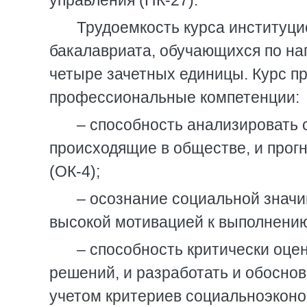
управления (ПК-27).
Трудоемкость курса институци
бакалавриата, обучающихся по на
четыре зачетных единицы. Курс 
профессиональные компетенции:
– способность анализировать
происходящие в обществе, и прог
(ОК-4);
– осознание социальной знач
высокой мотивацией к выполнению
– способность критически оце
решений, и разработать и обосно
учетом критериев социальноэкон