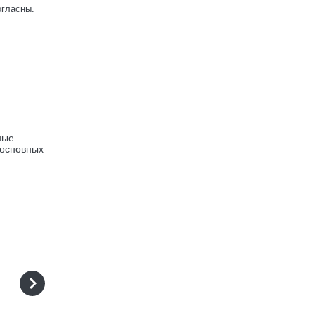
огласны.
ные
 основных