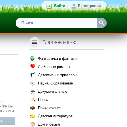
Войти
Регистрация
Главное меню
Фантастика и фэнтези
Любовные романы
Детективы и триллеры
Наука, Образование
Документальные
Проза
р:
к же Вы
Приключения
тзывами.
Детская литература
те
Дом и семья