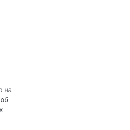
о на
 об
х