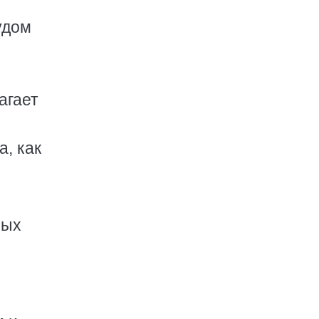
удом
агает
, как
ных