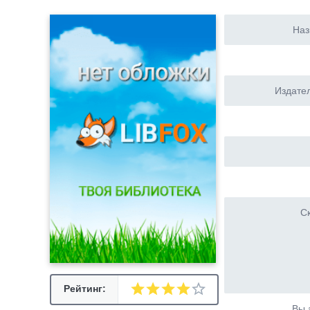
Наз
Издател
Ск
Рейтинг:
Вы 