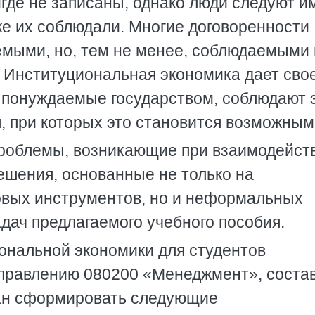
где не записаны, однако люди следуют и
кже их соблюдали. Многие договоренности
мыми, но, тем не менее, соблюдаемыми 
. Институциональная экономика дает сво
е понуждаемые государством, соблюдают 
я, при которых это становится возможным
проблемы, возникающие при взаимодейст
ешения, основанные не только на
вых инструментов, но и неформальных
дач предлагаемого учебного пособия.
ональной экономики для студентов
аправлению 080200 «Менеджмент», соста
ван сформировать следующие