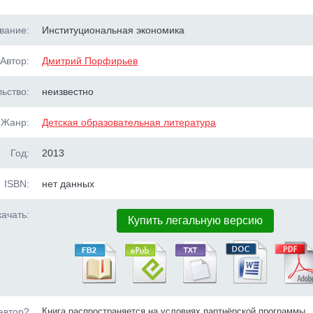
вание:
Институциональная экономика
Автор:
Дмитрий Порфирьев
ьство:
неизвестно
Жанр:
Детская образовательная литература
Год:
2013
ISBN:
нет данных
ачать:
Купить легальную версию
автор?
Книга распространяется на условиях партнёрской программы.