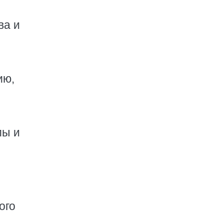
ва и
ию,
мы и
ого