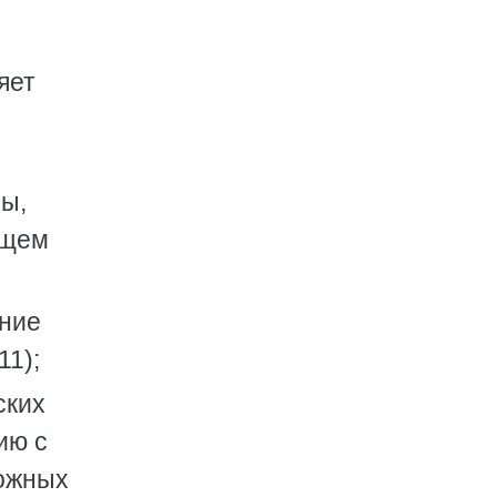
яет
ы,
ущем
ание
11);
ских
ию с
можных