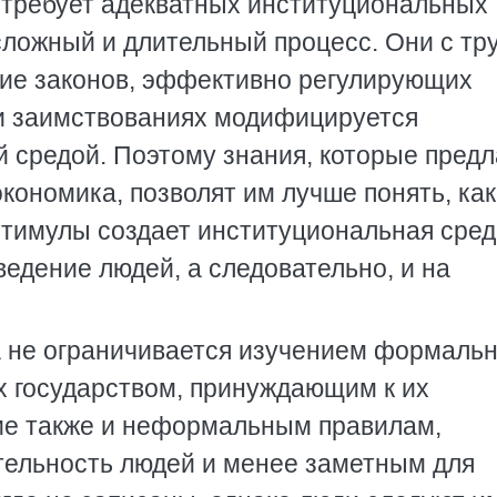
 требует адекватных институциональных
сложный и длительный процесс. Они с тр
вие законов, эффективно регулирующих
ри заимствованиях модифицируется
средой. Поэтому знания, которые предл
кономика, позволят им лучше понять, как
стимулы создает институциональная среда
едение людей, а следовательно, и на
 не ограничивается изучением формаль
х государством, принуждающим к их
ие также и неформальным правилам,
ельность людей и менее заметным для