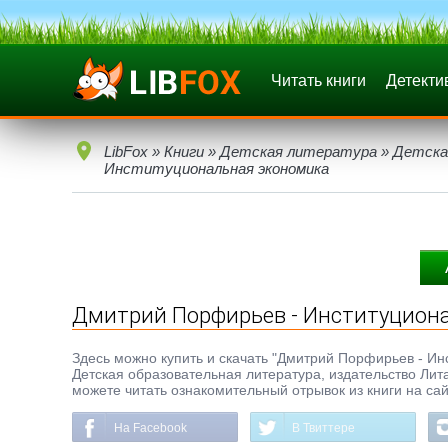
Читать книги
Детекти
LibFox
»
Книги
»
Детская литература
»
Детска
Институциональная экономика
Дмитрий Порфирьев - Институцион
Здесь можно купить и скачать "Дмитрий Порфирьев - Инст
Детская образовательная литература, издательство Ли
можете читать ознакомительный отрывок из книги на сай
На Facebook
В Твиттере