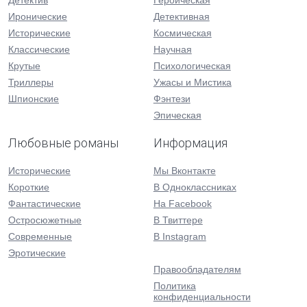
Детектив
Героическая
Иронические
Детективная
Исторические
Космическая
Классические
Научная
Крутые
Психологическая
Триллеры
Ужасы и Мистика
Шпионские
Фэнтези
Эпическая
Любовные романы
Информация
Исторические
Мы Вконтакте
Короткие
В Одноклассниках
Фантастические
На Facebook
Остросюжетные
В Твиттере
Современные
В Instagram
Эротические
Правообладателям
Политика
конфиденциальности