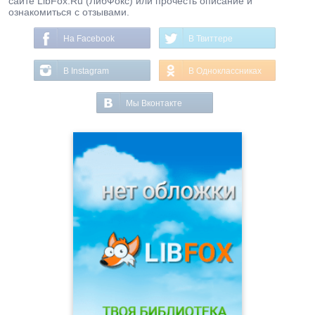
сайте LibFox.Ru (ЛибФокс) или прочесть описание и
ознакомиться с отзывами.
На Facebook
В Твиттере
В Instagram
В Одноклассниках
Мы Вконтакте