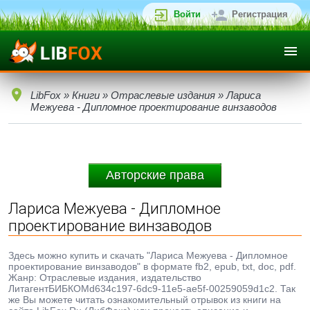
Войти
Регистрация
LibFox
»
Книги
»
Отраслевые издания
» Лариса
Межуева - Дипломное проектирование винзаводов
Авторские права
Лариса Межуева - Дипломное
проектирование винзаводов
Здесь можно купить и скачать "Лариса Межуева - Дипломное
проектирование винзаводов" в формате fb2, epub, txt, doc, pdf.
Жанр: Отраслевые издания, издательство
ЛитагентБИБКОМd634c197-6dc9-11e5-ae5f-00259059d1c2. Так
же Вы можете читать ознакомительный отрывок из книги на