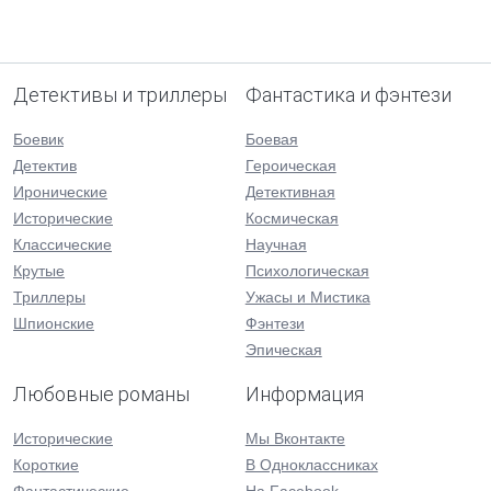
Детективы и триллеры
Фантастика и фэнтези
Боевик
Боевая
Детектив
Героическая
Иронические
Детективная
Исторические
Космическая
Классические
Научная
Крутые
Психологическая
Триллеры
Ужасы и Мистика
Шпионские
Фэнтези
Эпическая
Любовные романы
Информация
Исторические
Мы Вконтакте
Короткие
В Одноклассниках