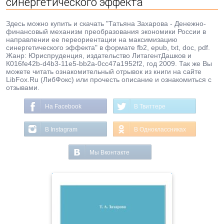
синергетического эффекта
Здесь можно купить и скачать "Татьяна Захарова - Денежно-
финансовый механизм преобразования экономики России в
направлении ее переориентации на максимизацию
синергетического эффекта" в формате fb2, epub, txt, doc, pdf.
Жанр: Юриспруденция, издательство ЛитагентДашков и
К016fe42b-d4b3-11e5-bb2a-0cc47a1952f2, год 2009. Так же Вы
можете читать ознакомительный отрывок из книги на сайте
LibFox.Ru (ЛибФокс) или прочесть описание и ознакомиться с
отзывами.
На Facebook
В Твиттере
В Instagram
В Одноклассниках
Мы Вконтакте