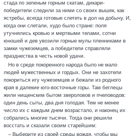
стада по зеленым горным скатам, дикари-
победители следили за ними со своих вышек, как
ястребы, всегда готовые слететь в дол на добычу. И,
когда они слетали, худо было стране: поля
утучнялись кровью и мертвыми телами, сотни
юношей и дев увозили горные мулы пленниками в
замки чужеземцев, а победители справляли
празднества в честь новой удачи.
Но в среде покоренного народа было не мало
людей мужественных и гордых. Они не захотели
покориться игу чужеземцев и бежали из родного
края в далекие юго-восточные горы. Там беглецы
жили нищенским бытом звероловов и пчеловодов:
один день сыты, два дня голодая. Тем не менее
число их с каждым днем возрастало, и наконец их
собрались многие тысячи. Тогда они решили
восстать и сказали своим старейшим:
– Выберите из своей среды вождя, чтобы мы