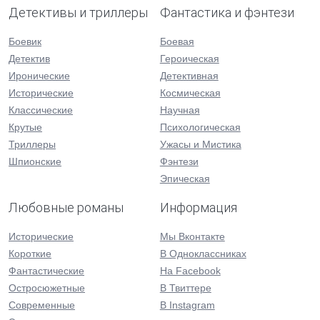
Детективы и триллеры
Фантастика и фэнтези
Боевик
Боевая
Детектив
Героическая
Иронические
Детективная
Исторические
Космическая
Классические
Научная
Крутые
Психологическая
Триллеры
Ужасы и Мистика
Шпионские
Фэнтези
Эпическая
Любовные романы
Информация
Исторические
Мы Вконтакте
Короткие
В Одноклассниках
Фантастические
На Facebook
Остросюжетные
В Твиттере
Современные
В Instagram