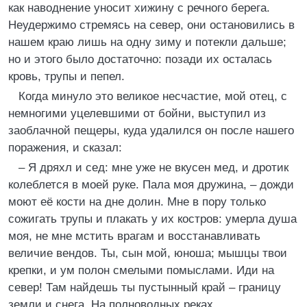
как наводнение уносит хижину с речного берега.
Неудержимо стремясь на север, они остановились в
нашем краю лишь на одну зиму и потекли дальше;
но и этого было достаточно: позади их осталась
кровь, трупы и пепел.
Когда минуло это великое несчастие, мой отец, с
немногими уцелевшими от бойни, выступил из
заоблачной пещеры, куда удалился он после нашего
поражения, и сказал:
– Я дряхл и сед: мне уже не вкусен мед, и дротик
колеблется в моей руке. Пала моя дружина, – дожди
моют её кости на дне долин. Мне в пору только
сожигать трупы и плакать у их костров: умерла душа
моя, не мне мстить врагам и восстанавливать
величие вендов. Ты, сын мой, юноша; мышцы твои
крепки, и ум полон смелыми помыслами. Иди на
север! Там найдешь ты пустынный край – границу
земли и снега. На полноводных реках,