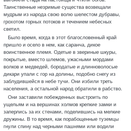
Таинственные незримые существа возвещали
мудрым из народа свою волю шелестом дубравы,
грохотом горных потоков и течением небесных
светил.
Было время, когда в этот благословенный край
пришло и осело в нем, как саранча, дикое
воинственное племя. Одетые в звериные шкуры,
покрытые, вместо шлемов, ужасными мордами
волков и медведей, бородатые и длинноволосые
дикари упали с гор на долины, подобно снегу из
заблудившейся в небе тучи. Они избили треть
населения, а остальной народ обратили в рабство.
Они заставили побежденных выстроить по
ущельям и на вершинах холмов крепкие замки и
заперлись за их стенами, поделившись на мелкие
дружины. В то время, как порабощенные туземцы
гнули спину над черными пашнями или водили