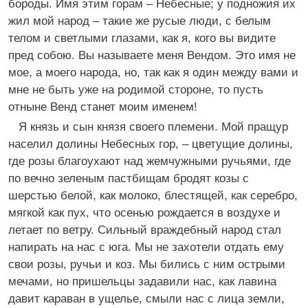
бороды. Имя этим горам – Небесные; у подножия их
жил мой народ – такие же русые люди, с белым
телом и светлыми глазами, как я, кого вы видите
пред собою. Вы называете меня Вендом. Это имя не
мое, а моего народа, но, так как я один между вами и
мне не быть уже на родимой стороне, то пусть
отныне Венд станет моим именем!
Я князь и сын князя своего племени. Мой пращур
населил долины Небесных гор, – цветущие долины,
где розы благоухают над жемчужными ручьями, где
по вечно зеленым пастбищам бродят козы с
шерстью белой, как молоко, блестящей, как серебро,
мягкой как пух, что осенью рождается в воздухе и
летает по ветру. Сильный враждебный народ стал
напирать на нас с юга. Мы не захотели отдать ему
свои розы, ручьи и коз. Мы бились с ним острыми
мечами, но пришельцы задавили нас, как лавина
давит караван в ущелье, смыли нас с лица земли,