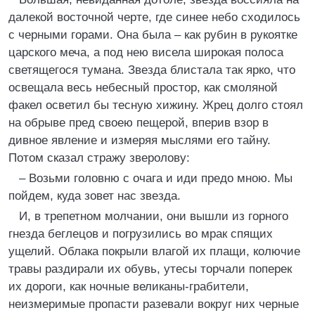
далекой восточной черте, где синее небо сходилось
с черными горами. Она была – как рубин в рукоятке
царского меча, а под нею висела широкая полоса
светящегося тумана. Звезда блистала так ярко, что
освещала весь небесный простор, как смоляной
факел осветил бы тесную хижину. Жрец долго стоял
на обрыве пред своею пещерой, вперив взор в
дивное явление и измеряя мыслями его тайну.
Потом сказал стражу зверолову:
– Возьми головню с очага и иди предо мною. Мы
пойдем, куда зовет нас звезда.
И, в трепетном молчании, они вышли из горного
гнезда беглецов и погрузились во мрак спящих
ущелий. Облака покрыли влагой их плащи, колючие
травы раздирали их обувь, утесы торчали поперек
их дороги, как ночные великаны-грабители,
неизмеримые пропасти разевали вокруг них черные