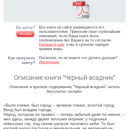
Вы автор?
Все книги на сайте размещаются его
пользователями. Приносим свои глубочайшие
Жалоба
извинения, если Ваша книга была
опубликована без Вашего на то согласия.
Напишите нам
, и мы в срочном порядке
примем меры.
Как получить
Оплатили, но не знаете что делать дальше?
Инструкция
.
книгу?
Описание книги "Черный всадник"
Описание и краткое содержание "Черный всадник" читать
бесплатно онлайн.
«Было племя, был город, – великое племя, золотой город.
Венд был вождем города.
Народ, которым он правил, – теперь забытый даже по имени, –
жил здесь, между двумя теплыми морями, у подножья
невысоких гор, под синим шатром ласкового неба. То был
кроткий народ пастухов и земледельцев, не ведавший ни