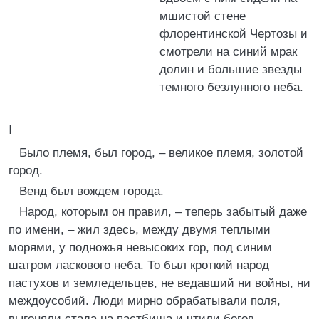
мшистой стене
флорентинской Чертозы и
смотрели на синий мрак
долин и большие звезды
темного безлунного неба.
I
Было племя, был город, – великое племя, золотой
город.
Венд был вождем города.
Народ, которым он правил, – теперь забытый даже
по имени, – жил здесь, между двумя теплыми
морями, у подножья невысоких гор, под синим
шатром ласкового неба. То был кроткий народ
пастухов и земледельцев, не ведавший ни войны, ни
междоусобий. Люди мирно обрабатывали поля,
выгоняли стада на пастбища и чтили богов.