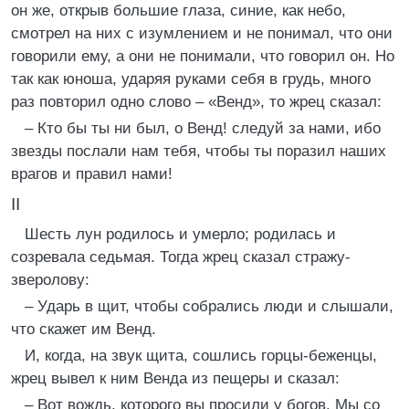
он же, открыв большие глаза, синие, как небо,
смотрел на них с изумлением и не понимал, что они
говорили ему, а они не понимали, что говорил он. Но
так как юноша, ударяя руками себя в грудь, много
раз повторил одно слово – «Венд», то жрец сказал:
– Кто бы ты ни был, о Венд! следуй за нами, ибо
звезды послали нам тебя, чтобы ты поразил наших
врагов и правил нами!
II
Шесть лун родилось и умерло; родилась и
созревала седьмая. Тогда жрец сказал стражу-
зверолову:
– Ударь в щит, чтобы собрались люди и слышали,
что скажет им Венд.
И, когда, на звук щита, сошлись горцы-беженцы,
жрец вывел к ним Венда из пещеры и сказал:
– Вот вождь, которого вы просили у богов. Мы со