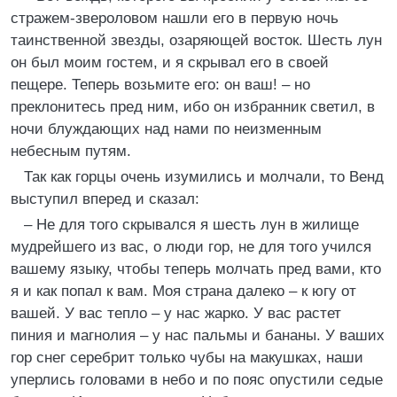
стражем-звероловом нашли его в первую ночь
таинственной звезды, озаряющей восток. Шесть лун
он был моим гостем, и я скрывал его в своей
пещере. Теперь возьмите его: он ваш! – но
преклонитесь пред ним, ибо он избранник светил, в
ночи блуждающих над нами по неизменным
небесным путям.
Так как горцы очень изумились и молчали, то Венд
выступил вперед и сказал:
– Не для того скрывался я шесть лун в жилище
мудрейшего из вас, о люди гор, не для того учился
вашему языку, чтобы теперь молчать пред вами, кто
я и как попал к вам. Моя страна далеко – к югу от
вашей. У вас тепло – у нас жарко. У вас растет
пиния и магнолия – у нас пальмы и бананы. У ваших
гор снег серебрит только чубы на макушках, наши
уперлись головами в небо и по пояс опустили седые