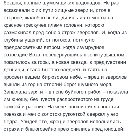
бездны, полные шумом диких водопадов, Не раз
вскакивали с их пути хищные звери и, стоя в
стороне, жалобно выли, дивясь из темноты на
красное трескучее пламя головни, которою
размахивал пред собою страж-зверолов. И, когда из
глубины ущелий, от потоков, потянуло
предрассветным ветром, когда изумрудное
созвездие Воза, перевернувшись к зениту дышлом,
покатилось за горы, а новая звезда, в предчувствии
денницы, стала быстро бледнеть и таять на
просветлевшем бирюзовом небе, – жрец и зверолов
вышли из гор на отлогий берег шумного моря.
Запылала заря и – в пене буйного прибоя – показала
им юношу, без чувств распростертого на груде
камней и раковин. На челе юноши сияла золотая
повязка и меч с золотою рукояткой сверкал у его
бедра. Увидев это, жрец и зверолов исполнились
страха и благоговейно преклонились пред юношей;