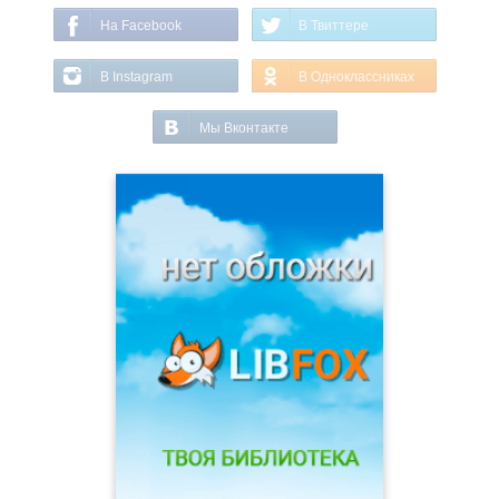
На Facebook
В Твиттере
В Instagram
В Одноклассниках
Мы Вконтакте