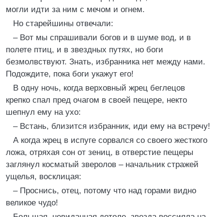
могли идти за ним с мечом и огнем.
Но старейшины отвечали:
– Вот мы спрашивали богов и в шуме вод, и в
полете птиц, и в звездных путях, но боги
безмолвствуют. Знать, избранника нет между нами.
Подождите, пока боги укажут его!
В одну ночь, когда верховный жрец беглецов
крепко спал пред очагом в своей пещере, некто
шепнул ему на ухо:
– Встань, близится избранник, иди ему на встречу!
А когда жрец в испуге сорвался со своего жесткого
ложа, отряхая сон от зениц, в отверстие пещеры
заглянул косматый зверолов – начальник стражей
ущелья, восклицая:
– Проснись, отец, потому что над горами видно
великое чудо!
Большая, невиданная дотоле, звезда воссияла на