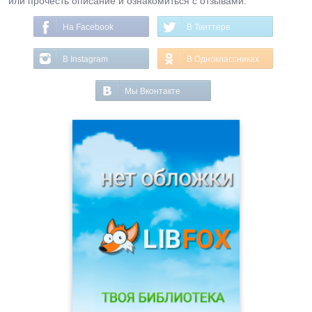
или прочесть описание и ознакомиться с отзывами.
На Facebook
В Твиттере
В Instagram
В Одноклассниках
Мы Вконтакте