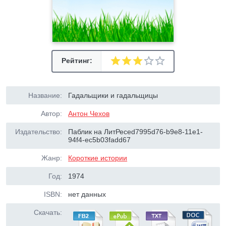
Рейтинг:
Название:
Гадальщики и гадальщицы
Автор:
Антон Чехов
Издательство:
Паблик на ЛитРесеd7995d76-b9e8-11e1-
94f4-ec5b03fadd67
Жанр:
Короткие истории
Год:
1974
ISBN:
нет данных
Скачать: