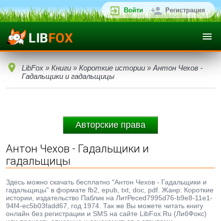
Войти
Регистрация
LibFox
»
Книги
»
Короткие истории
» Антон Чехов -
Гадальщики и гадальщицы
Авторские права
Антон Чехов - Гадальщики и
гадальщицы
Здесь можно скачать бесплатно "Антон Чехов - Гадальщики и
гадальщицы" в формате fb2, epub, txt, doc, pdf. Жанр: Короткие
истории, издательство Паблик на ЛитРесеd7995d76-b9e8-11e1-
94f4-ec5b03fadd67, год 1974. Так же Вы можете читать книгу
онлайн без регистрации и SMS на сайте LibFox.Ru (ЛибФокс)