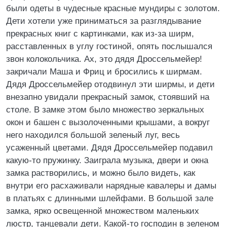
были одеты в чудесные красные мундиры с золотом.
Дети хотели уже приниматься за разглядывание
прекрасных книг с картинками, как из-за ширм,
расставленных в углу гостиной, опять послышался
звон колокольчика. Ах, это дядя Дроссельмейер!
закричали Маша и Фриц и бросились к ширмам.
Дядя Дроссельмейер отодвинул эти ширмы, и дети
внезапно увидали прекрасный замок, стоявший на
столе. В замке этом было множество зеркальных
окон и башен с вызолоченными крышами, а вокруг
него находился большой зеленый луг, весь
усаженный цветами. Дядя Дроссельмейер подавил
какую-то пружинку. Заиграла музыка, двери и окна
замка растворились, и можно было видеть, как
внутри его расхаживали нарядные кавалеры и дамы
в платьях с длинными шлейфами. В большой зале
замка, ярко освещенной множеством маленьких
люстр, танцевали дети. Какой-то господин в зеленом