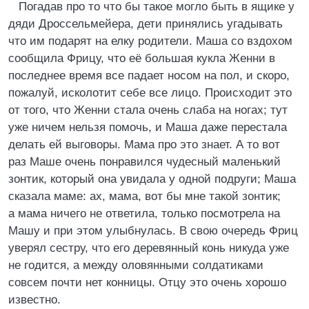
Погадав про то что бы такое могло быть в ящике у
дяди Дроссельмейера, дети принялись угадывать
что им подарят на елку родители. Маша со вздохом
сообщила Фрицу, что её большая кукла Женни в
последнее время все падает носом на пол, и скоро,
пожалуй, исколотит себе все лицо. Происходит это
от того, что Женни стала очень слаба на ногах; тут
уже ничем нельзя помочь, и Маша даже перестала
делать ей выговоры. Мама про это знает. А то вот
раз Маше очень понравился чудесный маленький
зонтик, который она увидала у одной подруги; Маша
сказала маме: ах, мама, вот бы мне такой зонтик;
а мама ничего не ответила, только посмотрела на
Машу и при этом улыбнулась. В свою очередь Фриц
уверял сестру, что его деревянный конь никуда уже
не годится, а между оловянными солдатиками
совсем почти нет конницы. Отцу это очень хорошо
известно.