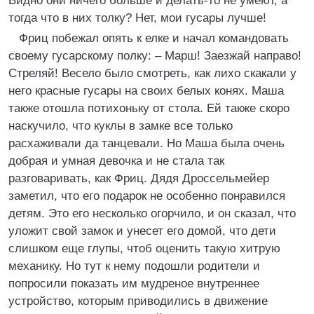
Видно они ничего больше и делать-то не умеют, а
тогда что в них толку? Нет, мои гусары лучше!
Фриц побежал опять к елке и начал командовать
своему гусарскому полку: – Марш! Заезжай направо!
Стреляй! Весело было смотреть, как лихо скакали у
него красные гусары на своих белых конях. Маша
также отошла потихоньку от стола. Ей также скоро
наскучило, что куклы в замке все только
расхаживали да танцевали. Но Маша была очень
добрая и умная девочка и не стала так
разговаривать, как Фриц. Дядя Дроссельмейер
заметил, что его подарок не особенно понравился
детям. Это его несколько огорчило, и он сказал, что
уложит свой замок и унесет его домой, что дети
слишком еще глупы, чтоб оценить такую хитрую
механику. Но тут к нему подошли родители и
попросили показать им мудреное внутреннее
устройство, которым приводились в движение