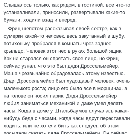
Слышалось только, как рядом, в гостиной, все что-то
устанавливали, приносили, развертывали какие-то
бумаги, ходили взад и вперед.
Фриц шепотом рассказывал своей сестре, как в
сумерки какой-то человек, весь закутанный в шубу,
потихоньку пробрался в комнаты чрез заднее
крыльцо. Человек этот нес в руках большой ящик.
Как ни старался он спрятать свое лицо, но Фриц
сейчас узнал, что это был дядя Дроссельмейер.
Маша чрезвычайно обрадовалась этому известью.
Дядя Дроссельмейер был худощавый человек, очень
маленького роста; лицо его было все в морщинах, а
на голове он носил парик. Дядя Дроссельмейер
любил заниматься механикой и даже умел делать
часы. Когда в доме у Штальбаумов случалась какая-
нибудь беда с часами, когда часы вдруг переставали
ходить, или не хотели бить как следует, об этом
посылали сказать дяде Дроссельмейеру. Он сейчас