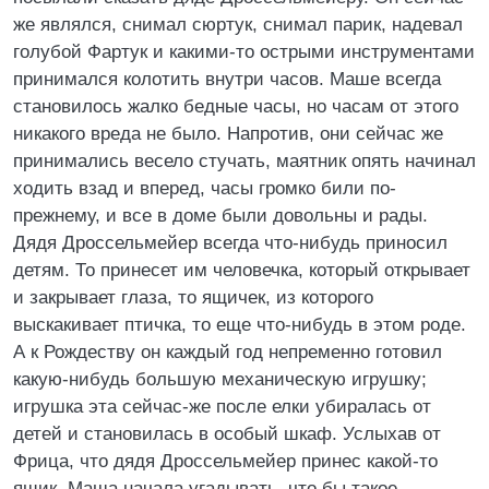
же являлся, снимал сюртук, снимал парик, надевал
голубой Фартук и какими-то острыми инструментами
принимался колотить внутри часов. Маше всегда
становилось жалко бедные часы, но часам от этого
никакого вреда не было. Напротив, они сейчас же
принимались весело стучать, маятник опять начинал
ходить взад и вперед, часы громко били по-
прежнему, и все в доме были довольны и рады.
Дядя Дроссельмейер всегда что-нибудь приносил
детям. То принесет им человечка, который открывает
и закрывает глаза, то ящичек, из которого
выскакивает птичка, то еще что-нибудь в этом роде.
А к Рождеству он каждый год непременно готовил
какую-нибудь большую механическую игрушку;
игрушка эта сейчас-же после елки убиралась от
детей и становилась в особый шкаф. Услыхав от
Фрица, что дядя Дроссельмейер принес какой-то
ящик, Маша начала угадывать, что бы такое