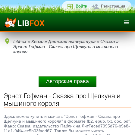
Войти
Регистрация
LibFox
»
Книги
»
Детская литература
»
Сказка
»
Эрнст Гофман - Сказка про Щелкуна и мышиного
короля
Авторские права
Эрнст Гофман - Сказка про Щелкуна и
мышиного короля
Здесь можно купить и скачать "Эрнст Гофман - Сказка про
Щелкуна и мышиного короля" в формате fb2, epub, txt, doc, pdf.
Жанр: Сказка, издательство Паблик на ЛитРесеd7995d76-b9e8-
11e1-94f4-ec5b03fadd67. Так же Вы можете читать