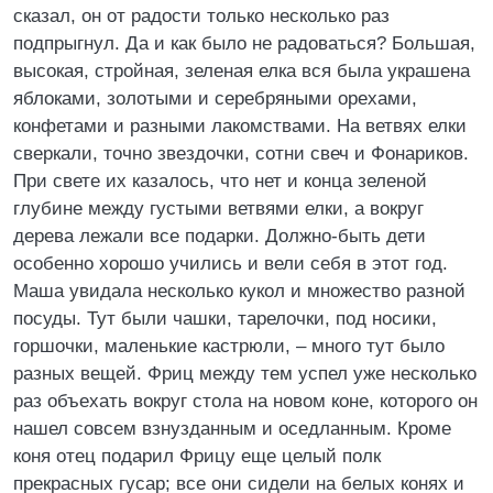
сказал, он от радости только несколько раз
подпрыгнул. Да и как было не радоваться? Большая,
высокая, стройная, зеленая елка вся была украшена
яблоками, золотыми и серебряными орехами,
конфетами и разными лакомствами. На ветвях елки
сверкали, точно звездочки, сотни свеч и Фонариков.
При свете их казалось, что нет и конца зеленой
глубине между густыми ветвями елки, а вокруг
дерева лежали все подарки. Должно-быть дети
особенно хорошо учились и вели себя в этот год.
Маша увидала несколько кукол и множество разной
посуды. Тут были чашки, тарелочки, под носики,
горшочки, маленькие кастрюли, – много тут было
разных вещей. Фриц между тем успел уже несколько
раз объехать вокруг стола на новом коне, которого он
нашел совсем взнузданным и оседланным. Кроме
коня отец подарил Фрицу еще целый полк
прекрасных гусар; все они сидели на белых конях и