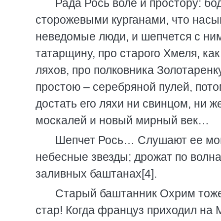
Рада Рось воле и простору: б
сторожевыми курганами, что насы
неведомые люди, и шепчется с ним
татарщину, про старого Хмеля, как
ляхов, про полковника Золотаренк
простою – серебряной пулей, потом
достать его ляхи ни свинцом, ни 
москалей и новый мирный век…
Шепчет Рось… Слушают ее мог
небесные звезды; дрожат по волн
заливных баштанах[4].
Старый баштанник Охрим тоже 
стар! Когда француз приходил на 