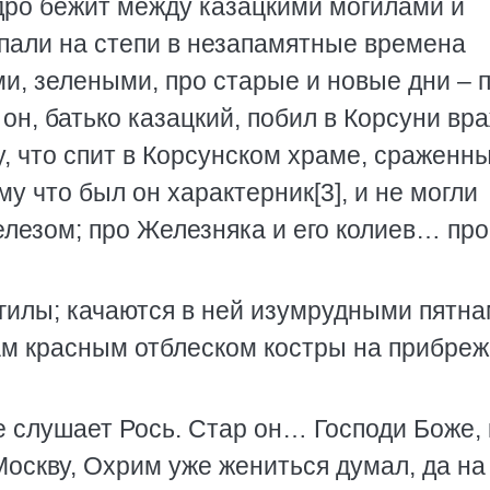
одро бежит между казацкими могилами и
пали на степи в незапамятные времена
и, зелеными, про старые и новые дни – 
 он, батько казацкий, побил в Корсуни вр
у, что спит в Корсунском храме, сраженн
у что был он характерник[3], и не могли
железом; про Железняка и его колиев… про
илы; качаются в ней изумрудными пятн
ам красным отблеском костры на прибре
слушает Рось. Стар он… Господи Боже, 
Москву, Охрим уже жениться думал, да на