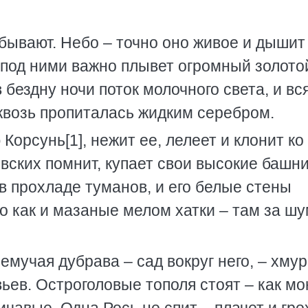
 бывают. Небо – точно оно живое и дышит
 под ними важно плывет огромный золото
в бездну ночи поток молочного света, и вс
квозь пропиталась жидким серебром.
орсунь[1], нежит ее, лелеет и клонит ко 
вских помнит, купает свои высокие башни
 в прохладе туманов, и его белые стены
о как и мазаные мелом хатки – там за ш
ремучая дубрава – сад вокруг него, – хмур
ьев. Остроголовые тополя стоят – как мо