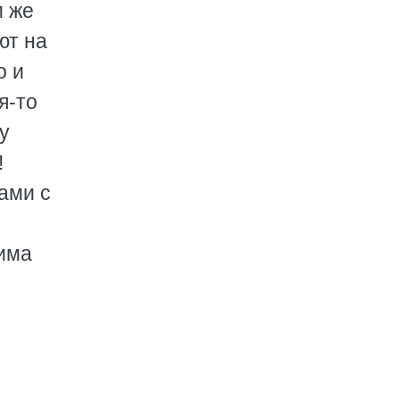
и же
ют на
о и
я-то
у
!
ами с
рима