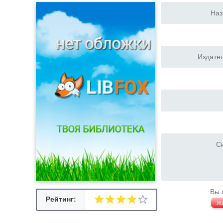
Наз
Издател
Ск
Вы 
Рейтинг:
Ж