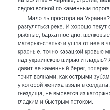
на молитве – черные, строгие, вел
седою волной по каменным порога
Мало ль простора на Украине?
разгуляться реке. И хорошо текут 
рыбные; бархатное дно, шелковые 
матерью-степью и ушла от нее в ч
красные, точно казацкой кровью м
над украинскою ширью и гладью? Ж
давит ее каменный берег, поперек 
точит волнами, как острыми зубами
у которой жениха взяли в солдаты. 
гнездища, не вырвется из каторжн
гладким и быстрым потоком.