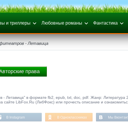
вы и триллеры
Любовные романы
Фантастика
мфитеатров - Летавица
Авторские права
 Летавица" в формате fb2, epub, txt, doc, pdf. Жанр: Литература 2
а сайте LibFox.Ru (ЛибФокс) или прочесть описание и ознакомитьс
В Instagram
В Одноклассниках
Мы Вконтак