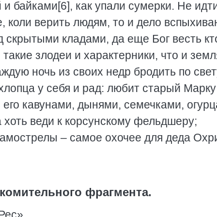
 и байками[6], как упали сумерки. Не идт
, коли верить людям, то и дело вспыхива
 скрытыми кладами, да еще Бог весть кт
 такие злодеи и характерники, что и земл
ждую ночь из своих недр бродить по свет
опца у себя и рад: любит старый Марку
 его кавунами, дынями, семечками, огурц
а хоть веди к корсунскому фельдшеру;
 самострелы – самое охочее для деда Ох
комительного фрагмента.
Рес».