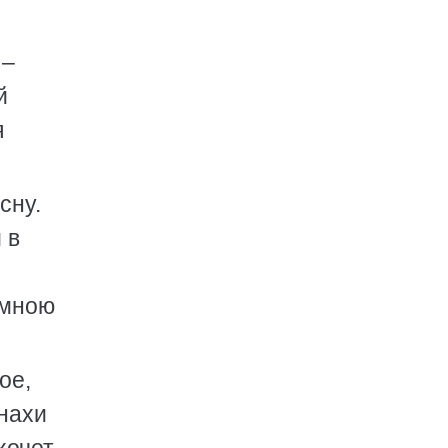
 –
й
я
сну.
 в
умною
ое,
нахи