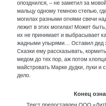
опозднился, – не заметил за мовой
мальцу одному темною степью, где
могилах разными огнями свечи над
лежит в этих могилах! Может быть,
их не принимает и выбрасывает ка
жадными упырями… Оставил дед хл
Сказки ему рассказывать, кормить
медом до тех пор, аж потом хлопц
майстровать Марке дудки, луки и
дело.
Конец озна
Текст предоставлен ООО «Лит