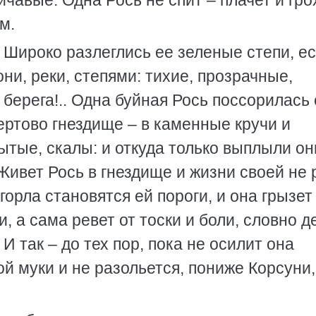
ичавые. Одна Рось не спит – плачет и гро
м.
 Широко разлеглись ее зеленые степи, ес
они, реки, степями: тихие, прозрачные,
берега!.. Одна буйная Рось поссорилась 
ертово гнездище – в каменные кручи и
ытые, скалы: и откуда только выплыли он
ивет Рось в гнездище и жизни своей не 
горла становятся ей пороги, и она грызет
, а сама ревет от тоски и боли, словно д
И так – до тех пор, пока не осилит она
ой муки и не разольется, пониже Корсуни,