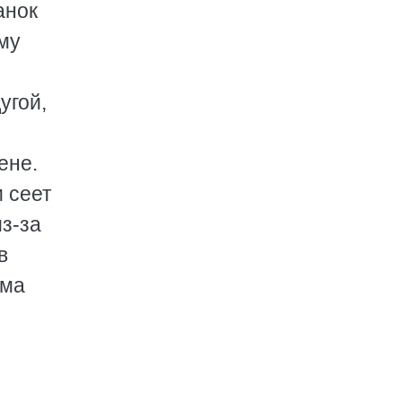
анок
му
угой,
ене.
и сеет
из-за
в
има