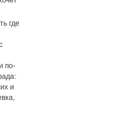
хочет
ть где
с
и по-
рада:
 их и
евка,