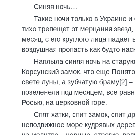
Синяя ночь…
Такие ночи только в Украине и
тихо трепещет от мерцания звезд,
месяц, с его круглого лица падает 
воздушная пропасть как будто нас
Наплыла синяя ночь на старую К
Корсунский замок, что еще Понято
свете луны, а зубчатую браму[2] –
позеленели под месяцем, все равн
Росью, на церковной горе.
Спят хатки, спит замок, спит д
неподвижное море кудрявых дерев