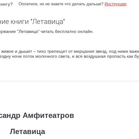
книгу?
Оплатили, но не знаете что делать дальше?
Инструкция
.
ие книги "Летавица"
ржание "Летавица" читать бесплатно онлайн.
о живое и дышит – тихо трепещет от мерцания звезд, под ними важ
ездну ночи поток молочного света, и вся воздушная пропасть как б
сандр Амфитеатров
Летавица