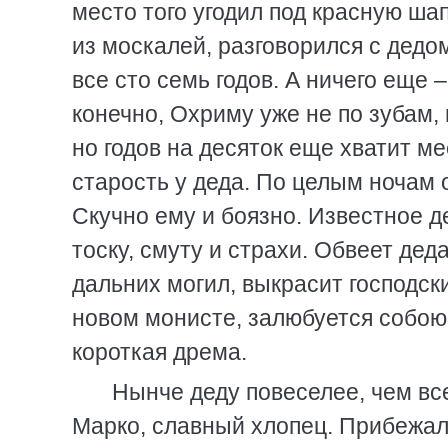
место того угодил под красную шап
из москалей, разговорился с дед
все сто семь годов. А ничего еще 
конечно, Охриму уже не по зубам, 
но годов на десяток еще хватит мес
старость у деда. По целым ночам о
Скучно ему и боязно. Известное де
тоску, смуту и страхи. Обвеет дед
дальних могил, выкрасит господски
новом монисте, залюбуется собою 
короткая дрема.
Нынче деду повеселее, чем все
Марко, славный хлопец. Прибежал с