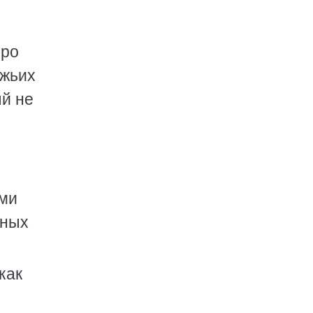
про
ажьих
ый не
ами
жных
как