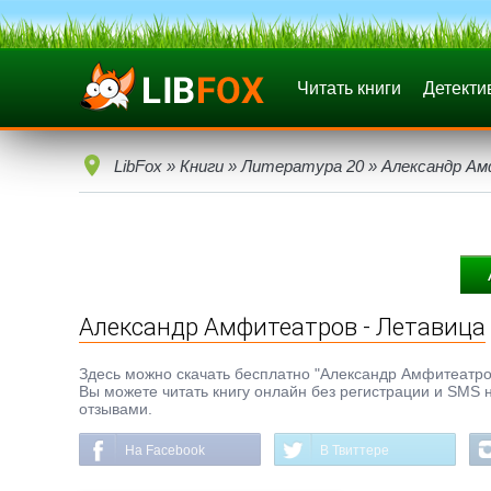
Читать книги
Детекти
LibFox
»
Книги
»
Литература 20
» Александр А
Александр Амфитеатров - Летавица
Здесь можно скачать бесплатно "Александр Амфитеатров -
Вы можете читать книгу онлайн без регистрации и SMS н
отзывами.
На Facebook
В Твиттере