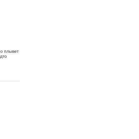
но плывет
удто