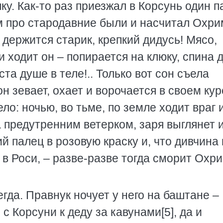
ку. Как-то раз приезжал в Корсунь один п
ом про стародавние были и насчитал Охри
– держится старик, крепкий дидусь! Мясо,
и ходит он – попирается на клюку, спина д
та душе в теле!.. Только вот сон съела
н зевает, охает и ворочается в своем кур
ло: ночью, во тьме, по земле ходит враг 
а предутренним ветерком, заря выглянет 
й палец в розовую краску и, что дивчина 
в Роси, – разве-разве тогда сморит Охр
гда. Правнук ночует у него на баштане –
 Корсуни к деду за кавунами[5], да и