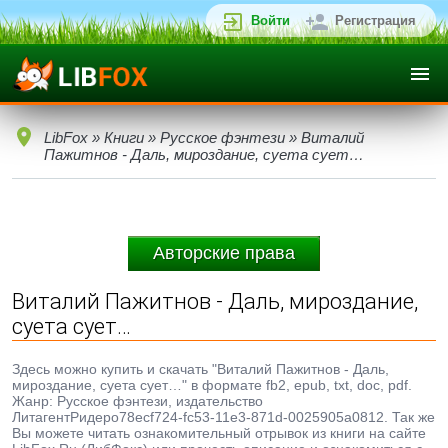
Войти
Регистрация
LibFox
»
Книги
»
Русское фэнтези
» Виталий
Пажитнов - Даль, мироздание, суета сует…
Авторские права
Виталий Пажитнов - Даль, мироздание,
суета сует…
Здесь можно купить и скачать "Виталий Пажитнов - Даль,
мироздание, суета сует…" в формате fb2, epub, txt, doc, pdf.
Жанр: Русское фэнтези, издательство
ЛитагентРидеро78ecf724-fc53-11e3-871d-0025905a0812. Так же
Вы можете читать ознакомительный отрывок из книги на сайте