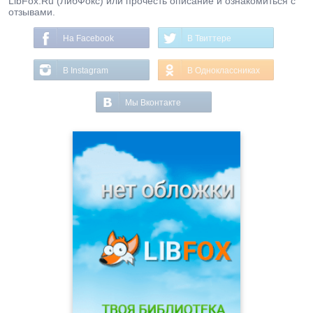
LibFox.Ru (ЛибФокс) или прочесть описание и ознакомиться с
отзывами.
На Facebook
В Твиттере
В Instagram
В Одноклассниках
Мы Вконтакте