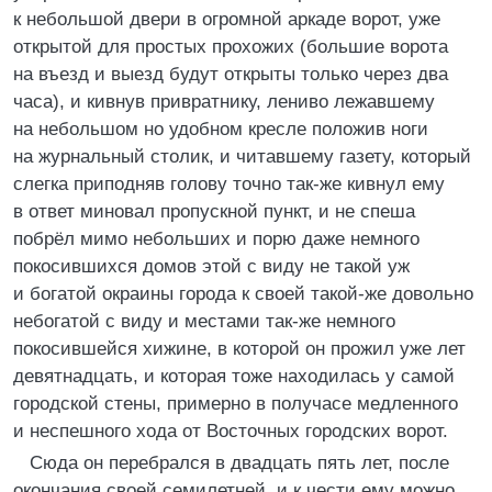
к небольшой двери в огромной аркаде ворот, уже
открытой для простых прохожих (большие ворота
на въезд и выезд будут открыты только через два
часа), и кивнув привратнику, лениво лежавшему
на небольшом но удобном кресле положив ноги
на журнальный столик, и читавшему газету, который
слегка приподняв голову точно так-же кивнул ему
в ответ миновал пропускной пункт, и не спеша
побрёл мимо небольших и порю даже немного
покосившихся домов этой с виду не такой уж
и богатой окраины города к своей такой-же довольно
небогатой с виду и местами так-же немного
покосившейся хижине, в которой он прожил уже лет
девятнадцать, и которая тоже находилась у самой
городской стены, примерно в получасе медленного
и неспешного хода от Восточных городских ворот.
Сюда он перебрался в двадцать пять лет, после
окончания своей семилетней, и к чести ему можно