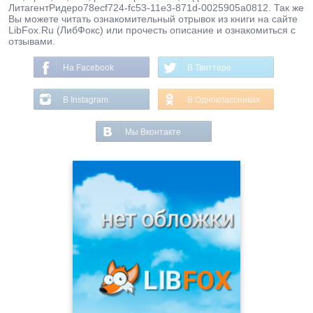
ЛитагентРидеро78ecf724-fc53-11e3-871d-0025905a0812. Так же
Вы можете читать ознакомительный отрывок из книги на сайте
LibFox.Ru (ЛибФокс) или прочесть описание и ознакомиться с
отзывами.
На Facebook
В Твиттере
В Instagram
В Одноклассниках
Мы Вконтакте