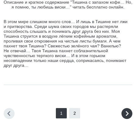
Описание и краткое содержание "Тишина с запахом кофе… Но,
я помню, ты любишь виски…" читать бесплатно онлайн.
В этом мире слишком много слов… И лишь в Тишине нет лжи
и притворства. Среди шума своих городов мы растеряли
способность слышать и понимать друг друга без них. Моя
Тишина струится в воздухе лёгким кофейным ароматом,
проливая свои откровения на чистые листы бумаги. А чем
пахнет твоя Тишина? Свежестью зелёного чая? Ванилью?
Не отвечай… Твоя Тишина пахнет соблазнительной
чувственностью терпкого виски… И в этом горьком
несовпадении только наши сердца, соприкасаясь, понимают
друг друга…
1
2