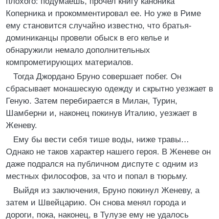
плохого: подумаешь, прочел книгу каноника
Коперника и прокомментировал ее. Но уже в Риме
ему становится случайно известно, что братья-
доминиканцы провели обыск в его келье и
обнаружили немало дополнительных
компрометирующих материалов.
Тогда Джордано Бруно совершает побег. Он
сбрасывает монашескую одежду и скрытно уезжает в
Геную. Затем перебирается в Милан, Турин,
Шамберни и, наконец покинув Италию, уезжает в
Женеву.
Ему бы вести себя тише воды, ниже травы…
Однако не таков характер нашего героя. В Женеве он
даже подрался на публичном диспуте с одним из
местных философов, за что и попал в тюрьму.
Выйдя из заключения, Бруно покинул Женеву, а
затем и Швейцарию. Он снова менял города и
дороги, пока, наконец, в Тулузе ему не удалось