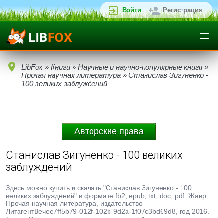
Войти
Регистрация
LibFox
»
Книги
»
Научные и научно-популярные книги
»
Прочая научная литература
» Станислав Зигуненко -
100 великих заблуждений
Авторские права
Станислав Зигуненко - 100 великих
заблуждений
Здесь можно купить и скачать "Станислав Зигуненко - 100
великих заблуждений" в формате fb2, epub, txt, doc, pdf. Жанр:
Прочая научная литература, издательство
ЛитагентВечеe7ff5b79-012f-102b-9d2a-1f07c3bd69d8, год 2016.