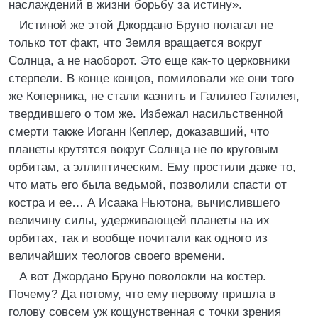
наслаждений в жизни борьбу за истину».
Истиной же этой Джордано Бруно полагал не
только тот факт, что Земля вращается вокруг
Солнца, а не наоборот. Это еще как-то церковники
стерпели. В конце концов, помиловали же они того
же Коперника, не стали казнить и Галилео Галилея,
твердившего о том же. Избежал насильственной
смерти также Иоганн Кеплер, доказавший, что
планеты крутятся вокруг Солнца не по круговым
орбитам, а эллиптическим. Ему простили даже то,
что мать его была ведьмой, позволили спасти от
костра и ее… А Исаака Ньютона, вычислившего
величину силы, удерживающей планеты на их
орбитах, так и вообще почитали как одного из
величайших теологов своего времени.
А вот Джордано Бруно поволокли на костер.
Почему? Да потому, что ему первому пришла в
голову совсем уж кощунственная с точки зрения