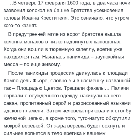
…В четверг, 17 февраля 1600 года, в два часа ночи
зазвонил колокол на башне Братства усекновения
головы Иоанна Крестителя. Это означало, что утром
кого-то казнят.
В предутренней мгле из ворот братства вышла
колонна монахов в низко надвинутых капюшонах.
Когда они вошли в тюремную капеллу, еретик уже
находился там. Началась панихида – заупокойная
месса – по еще живому.
После панихиды процессия двинулась к площади
Кампо дель Фьоре, словно бы в насмешку названной
так – Площадью Цветов. Трещали факелы… Палачи
сорвали с осужденного одежду, накинули на него
саван, пропитанный серой и разрисованный языками
адского пламени. Затем человека приковали к столбу
железной цепью, а кроме того, туго-натуго обкрутили
мокрой веревкой. От жара веревка будет сохнуть и
сильнее вопьется в тело еретика к вящему