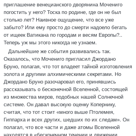
приглашение венецианского дворянина Мочениго
погостить у него? Тоска по родине, где он не был
столько лет? Наивное ощущение, что все уже
забыто? Или ему просто до смерти надоело бегать
от ищеек Ватикана по городам и весям Европы?..
Теперь уж мы этого никогда не узнаем.
Дальнейшие же события развивались так.
Оказалось, что Мочениго пригласил Джордано
Бруно, полагая, что тот владеет тайной изготовления
золота и другими алхимическими секретами. Но
Джордано Бруно разочаровал его, принявшись
рассказывать о бесконечной Вселенной, состоящей
из множества миров, подобных нашей Солнечной
системе. Он давал высокую оценку Копернику,
считая, что тот стоит «много выше Птолемея,
Гиппарха и всех других, шедших по их следам». Он
полагал, что все части и даже атомы Вселенной
находятся в «бесконечном течении и движении,