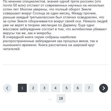
По мнению специалистов, знания одной трети россиян (это
почти 50 млн) отстают от современных научных на несколько
сотен лет. Многие уверены, что полный оборот Земля
совершает вокруг Солнца за один месяц. Между прочим,
раньше каждый третьеклассник был отлично осведомлен, что
за сутки Земля оборачивается вокруг своей оси. Немало людей
уже не верят в теорию эволюции по Дарвину. Еще одно
массовое заблуждение состоит в том, что антибиотики убивают
вирусы так же, как и микробы.
В очередной книге серии собраны наиболее
распространенные заблуждения как прошлых веков, так и
нынешнего времени. Книга рассчитана на широкий круг
читателей.
1
2
3
4
5
6
7
...
18