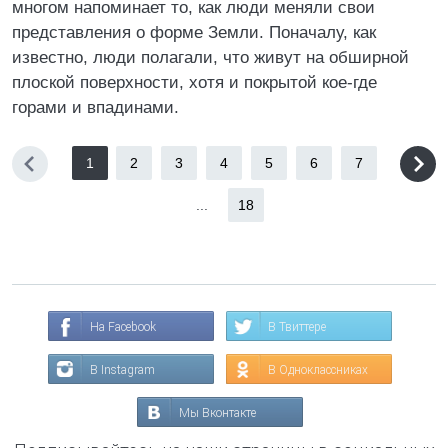
многом напоминает то, как люди меняли свои
представления о форме Земли. Поначалу, как
известно, люди полагали, что живут на обширной
плоской поверхности, хотя и покрытой кое-где
горами и впадинами.
1
2
3
4
5
6
7
...
18
На Facebook
В Твиттере
В Instagram
В Одноклассниках
Мы Вконтакте