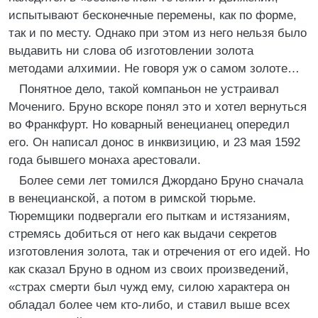
испытывают бесконечные перемены, как по форме,
так и по месту. Однако при этом из него нельзя было
выдавить ни слова об изготовлении золота
методами алхимии. Не говоря уж о самом золоте…
Понятное дело, такой компаньон не устраивал
Мочениго. Бруно вскоре понял это и хотел вернуться
во Франкфурт. Но коварный венецианец опередил
его. Он написал донос в инквизицию, и 23 мая 1592
года бывшего монаха арестовали.
Более семи лет томился Джордано Бруно сначала
в венецианской, а потом в римской тюрьме.
Тюремщики подвергали его пыткам и истязаниям,
стремясь добиться от него как выдачи секретов
изготовления золота, так и отречения от его идей. Но
как сказал Бруно в одном из своих произведений,
«страх смерти был чужд ему, силою характера он
обладал более чем кто-либо, и ставил выше всех