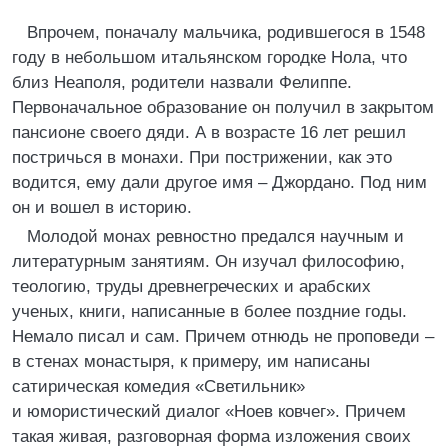
Впрочем, поначалу мальчика, родившегося в 1548
году в небольшом итальянском городке Нола, что
близ Неаполя, родители назвали Фелиппе.
Первоначальное образование он получил в закрытом
пансионе своего дяди. А в возрасте 16 лет решил
постричься в монахи. При пострижении, как это
водится, ему дали другое имя – Джордано. Под ним
он и вошел в историю.
Молодой монах ревностно предался научным и
литературным занятиям. Он изучал философию,
теологию, труды древнегреческих и арабских
ученых, книги, написанные в более поздние годы.
Немало писал и сам. Причем отнюдь не проповеди –
в стенах монастыря, к примеру, им написаны
сатирическая комедия «Светильник»
и юмористический диалог «Ноев ковчег». Причем
такая живая, разговорная форма изложения своих