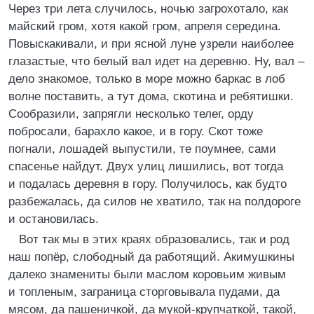
Через три лета случилось, ночью загрохотало, как
майский гром, хотя какой гром, апреля середина.
Повыскакивали, и при ясной луне узрели наиболее
глазастые, что белый вал идет на деревню. Ну, вал –
дело знакомое, только в море можно баркас в лоб
волне поставить, а тут дома, скотина и ребятишки.
Сообразили, запрягли несколько телег, орду
побросали, барахло какое, и в гору. Скот тоже
погнали, лошадей выпустили, те поумнее, сами
спасенье найдут. Двух улиц лишились, вот тогда
и подалась деревня в гору. Получилось, как будто
разбежалась, да силов не хватило, так на полдороге
и остановилась.
Вот так мы в этих краях образовались, так и род
наш попёр, слободный да работящий. Акимушкины
далеко знамениты были маслом коровьим живым
и топленым, заграница сторговывала пудами, да
мясом, да пашеничкой, да мукой-крупчаткой, такой,