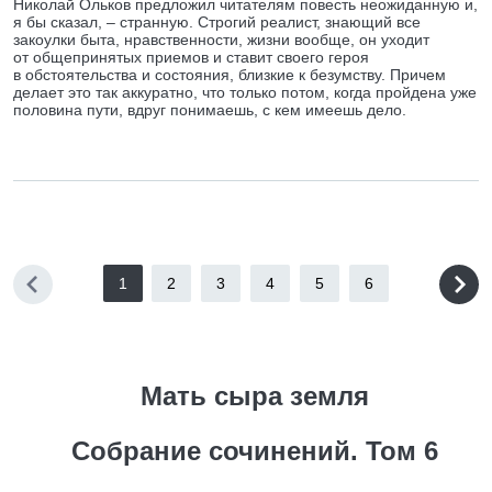
Николай Ольков предложил читателям повесть неожиданную и,
я бы сказал, – странную. Строгий реалист, знающий все
закоулки быта, нравственности, жизни вообще, он уходит
от общепринятых приемов и ставит своего героя
в обстоятельства и состояния, близкие к безумству. Причем
делает это так аккуратно, что только потом, когда пройдена уже
половина пути, вдруг понимаешь, с кем имеешь дело.
1
2
3
4
5
6
Мать сыра земля
Собрание сочинений. Том 6