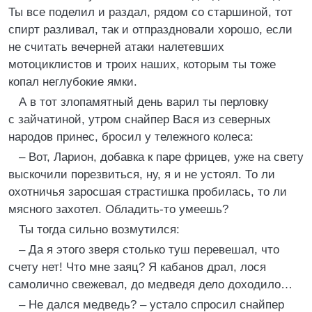
Ты все поделил и раздал, рядом со старшиной, тот
спирт разливал, так и отпраздновали хорошо, если
не считать вечерней атаки налетевших
мотоциклистов и троих наших, которым ты тоже
копал неглубокие ямки.
А в тот злопамятный день варил ты перловку
с зайчатиной, утром снайпер Вася из северных
народов принес, бросил у тележного колеса:
– Вот, Ларион, добавка к паре фрицев, уже на свету
выскочили порезвиться, ну, я и не устоял. То ли
охотничья заросшая страстишка пробилась, то ли
мясного захотел. Обладить-то умеешь?
Ты тогда сильно возмутился:
– Да я этого зверя столько туш перевешал, что
счету нет! Что мне заяц? Я кабанов драл, лося
самолично свежевал, до медведя дело доходило…
– Не дался медведь? – устало спросил снайпер