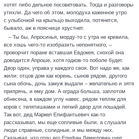
хотят либо дельное посоветовать. Тогда и разговоры
утихли. Да чего об этом, молодуха каженное утро
с улыбочкой на крыльцо выходила, потянется,
бывало, аж в пояснице хрустнет.
– Ты бы, Апросинья, морду-то с утра не кривила,
все хошь чего-то изобразить непонятного, –
проворчит поране вставшая Евдокея, снохой она
доводится Апроше, хотя годков-то поболе будет.
Двор один, управа у каждого своя. Вот надо же, как
жили: отцов дом как корень, сынов рядом, другого
сына обочь, дочь замуж выдали – желательно и зятя
припрячь, и ему дом. А ограда больша, заплотом
обнесена, в каждом углу навес, рядом тепляк для
коров с телятишками и легкий двор для лошадей.
Так вот, дед Маркел Епифантьевич как-то
рассказывал, мы еще сопливые были, а слушали
люди справные, солидные, и мы между них.
Сказывал, что отец его Епифан Демидович шел