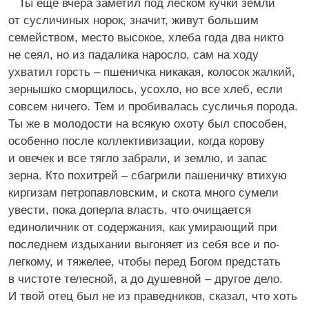
Ты еще вчера заметил под леском кучки земли
от сусличиных норок, значит, живут большим
семейством, место высокое, хлеба года два никто
не сеял, но из падалика наросло, сам на ходу
ухватил горсть – пшеничка никакая, колосок жалкий,
зернышко сморщилось, усохло, но все хлеб, если
совсем ничего. Тем и пробивалась сусличья порода.
Ты же в молодости на всякую охоту был способен,
особенно после коллективизации, когда корову
и овечек и все тягло забрали, и землю, и запас
зерна. Кто похитрей – сбагрили пашеничку втихую
киргизам петропавловским, и скота много сумели
увести, пока доперла власть, что очищается
единоличник от содержания, как умирающий при
последнем издыхании выгоняет из себя все и по-
легкому, и тяжелее, чтобы перед Богом предстать
в чистоте телесной, а до душевной – другое дело.
И твой отец был не из праведников, сказал, что хоть