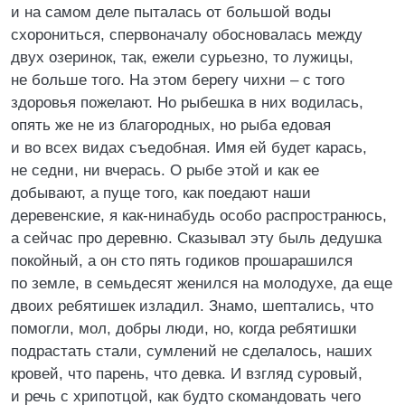
и на самом деле пыталась от большой воды
схорониться, спервоначалу обосновалась между
двух озеринок, так, ежели сурьезно, то лужицы,
не больше того. На этом берегу чихни – с того
здоровья пожелают. Но рыбешка в них водилась,
опять же не из благородных, но рыба едовая
и во всех видах съедобная. Имя ей будет карась,
не седни, ни вчерась. О рыбе этой и как ее
добывают, а пуще того, как поедают наши
деревенские, я как-нинабудь особо распространюсь,
а сейчас про деревню. Сказывал эту быль дедушка
покойный, а он сто пять годиков прошарашился
по земле, в семьдесят женился на молодухе, да еще
двоих ребятишек изладил. Знамо, шептались, что
помогли, мол, добры люди, но, когда ребятишки
подрастать стали, сумлений не сделалось, наших
кровей, что парень, что девка. И взгляд суровый,
и речь с хрипотцой, как будто скомандовать чего