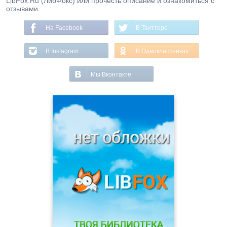
LibFox.Ru (ЛибФокс) или прочесть описание и ознакомиться с
отзывами.
На Facebook
В Твиттере
В Instagram
В Одноклассниках
Мы Вконтакте