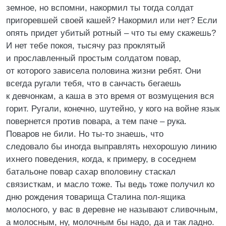
земное, но вспомни, накормил ты тогда солдат
пригоревшей своей кашей? Накормил или нет? Если
опять придет убитый ротный – что ты ему скажешь?
И нет тебе покоя, тысячу раз проклятый
и прославленный простым солдатом повар,
от которого зависела половина жизни ребят. Они
всегда ругали тебя, что в санчасть бегаешь
к девчонкам, а каша в это время от возмущения вся
горит. Ругали, конечно, шутейно, у кого на войне язык
повернется против повара, а тем паче – рука.
Поваров не били. Но ты-то знаешь, что
следовало бы иногда выправлять нехорошую линию
ихнего поведения, когда, к примеру, в соседнем
батальоне повар сахар вполовину стаскал
связисткам, и масло тоже. Ты ведь тоже получил ко
дню рождения товарища Сталина пол-ящика
молосного, у вас в деревне не называют сливочным,
а молосным, ну, молочным бы надо, да и так ладно.