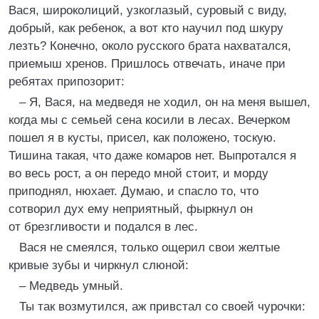
Вася, широколиций, узкоглазый, суровый с виду,
добрый, как ребенок, а вот кто научил под шкуру
лезть? Конечно, около русского брата нахватался,
приемыш хренов. Пришлось отвечать, иначе при
ребятах припозорит:
– Я, Вася, на медведя не ходил, он на меня вышел,
когда мы с семьей сена косили в лесах. Вечерком
пошел я в кусты, присел, как положено, тоскую.
Тишина такая, что даже комаров нет. Выпротался я
во весь рост, а он передо мной стоит, и морду
приподнял, нюхает. Думаю, и спасло то, что
сотворил дух ему неприятный, фыркнул он
от брезгливости и подался в лес.
Вася не смеялся, только ощерил свои желтые
кривые зубы и чиркнул слюной:
– Медведь умный.
Ты так возмутился, аж привстал со своей чурочки: