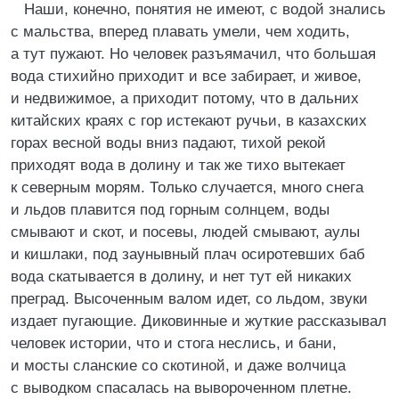
Наши, конечно, понятия не имеют, с водой знались
с мальства, вперед плавать умели, чем ходить,
а тут пужают. Но человек разъямачил, что большая
вода стихийно приходит и все забирает, и живое,
и недвижимое, а приходит потому, что в дальних
китайских краях с гор истекают ручьи, в казахских
горах весной воды вниз падают, тихой рекой
приходят вода в долину и так же тихо вытекает
к северным морям. Только случается, много снега
и льдов плавится под горным солнцем, воды
смывают и скот, и посевы, людей смывают, аулы
и кишлаки, под заунывный плач осиротевших баб
вода скатывается в долину, и нет тут ей никаких
преград. Высоченным валом идет, со льдом, звуки
издает пугающие. Диковинные и жуткие рассказывал
человек истории, что и стога неслись, и бани,
и мосты сланские со скотиной, и даже волчица
с выводком спасалась на вывороченном плетне.