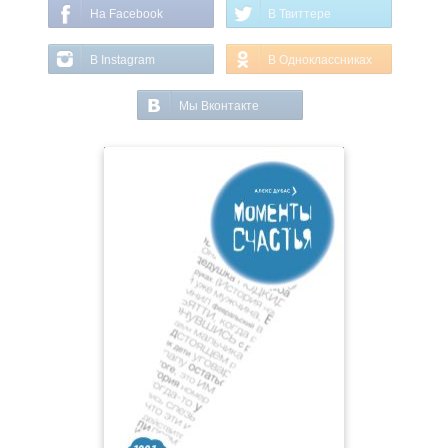
На Facebook
В Твиттере
В Instagram
В Одноклассниках
Мы Вконтакте