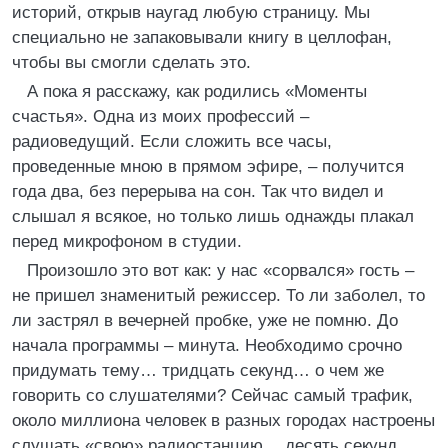
историй, открыв наугад любую страницу. Мы
специально не запаковывали книгу в целлофан,
чтобы вы смогли сделать это.
А пока я расскажу, как родились «Моменты
счастья». Одна из моих профессий –
радиоведущий. Если сложить все часы,
проведенные мною в прямом эфире, – получится
года два, без перерыва на сон. Так что видел и
слышал я всякое, но только лишь однажды плакал
перед микрофоном в студии.
Произошло это вот как: у нас «сорвался» гость –
не пришел знаменитый режиссер. То ли заболел, то
ли застрял в вечерней пробке, уже не помню. До
начала программы – минута. Необходимо срочно
придумать тему… тридцать секунд… о чем же
говорить со слушателями? Сейчас самый трафик,
около миллиона человек в разных городах настроены
слушать «свою» радиостанцию… десять секунд…