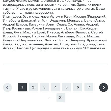
Каждое чтение момента счастья в эфире, каждый пост –
возвращались новыми и новыми историями. Здесь их почти
тысяча. У вас в руках концентрат и катализатор счастья. Ваша
собственная машина времени.
Итак. Здесь были счастливы Артем и Юля, Михаил Жванецкий,
Ингеборга Дапкунайте, Ася, Владимир Меньшов, Вано, Ольга,
Андрей Шаров, Катерина, Аким, Слава Сэ, Алина, Андрей,
Ивар Калныныш, Роман Геннадиевич, Вахтанг Кикабидзе,
Даша, Лука, Максим Цхай, Инесса, Альберт Филозов, Сергей
Юрский, Тамара, Нарине, Ирина Хакамада, Игорь, Малхаз,
Людмила Петрушевская, Ляйсан, Костя, Владимир Кристовский
Дайга, Андрей Бартенев, Алексей, Елка, отец Владимир, Тата,
Айжан, Николай Цискаридзе и еще как минимум 903 человека.
1
2
3
4
5
6
7
...
21