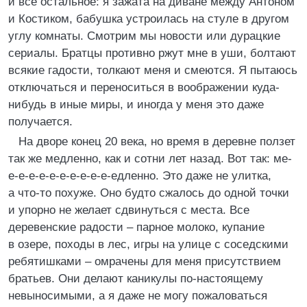
и все остальное: я зажата на диване между Антоном
и Костиком, бабушка устроилась на стуле в другом
углу комнаты. Смотрим мы новости или дурацкие
сериалы. Братцы противно ржут мне в уши, болтают
всякие гадости, толкают меня и смеются. Я пытаюсь
отключаться и переноситься в воображении куда-
нибудь в иные миры, и иногда у меня это даже
получается.
На дворе конец 20 века, но время в деревне ползет
так же медленно, как и сотни лет назад. Вот так: ме-
е-е-е-е-е-е-е-е-е-е-едленно. Это даже не улитка,
а что-то похуже. Оно будто сжалось до одной точки
и упорно не желает сдвинуться с места. Все
деревенские радости – парное молоко, купание
в озере, походы в лес, игры на улице с соседскими
ребятишками – омрачены для меня присутствием
братьев. Они делают каникулы по-настоящему
невыносимыми, а я даже не могу пожаловаться