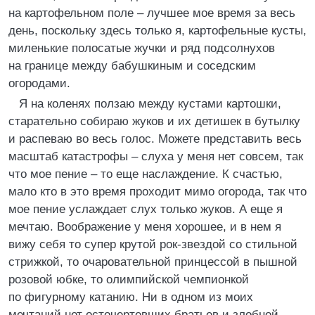
на картофельном поле – лучшее мое время за весь
день, поскольку здесь только я, картофельные кусты,
миленькие полосатые жучки и ряд подсолнухов
на границе между бабушкиным и соседским
огородами.
Я на коленях ползаю между кустами картошки,
старательно собираю жуков и их детишек в бутылку
и распеваю во весь голос. Можете представить весь
масштаб катастрофы – слуха у меня нет совсем, так
что мое пение – то еще наслаждение. К счастью,
мало кто в это время проходит мимо огорода, так что
мое пение услаждает слух только жуков. А еще я
мечтаю. Воображение у меня хорошее, и в нем я
вижу себя то супер крутой рок-звездой со стильной
стрижкой, то очаровательной принцессой в пышной
розовой юбке, то олимпийской чемпионкой
по фигурному катанию. Ни в одном из моих
мечтаний нет осточертевших братьев и злобной