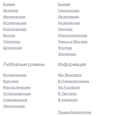
Боевик
Боевая
Детектив
Героическая
Иронические
Детективная
Исторические
Космическая
Классические
Научная
Крутые
Психологическая
Триллеры
Ужасы и Мистика
Шпионские
Фэнтези
Эпическая
Любовные романы
Информация
Исторические
Мы Вконтакте
Короткие
В Одноклассниках
Фантастические
На Facebook
Остросюжетные
В Твиттере
Современные
В Instagram
Эротические
Правообладателям