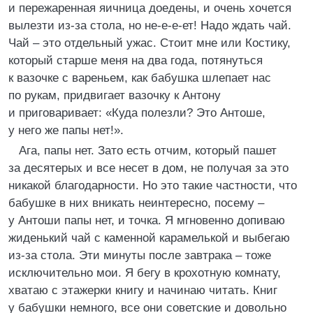
и пережаренная яичница доедены, и очень хочется
вылезти из-за стола, но не-е-е-ет! Надо ждать чай.
Чай – это отдельный ужас. Стоит мне или Костику,
который старше меня на два года, потянуться
к вазочке с вареньем, как бабушка шлепает нас
по рукам, придвигает вазочку к Антону
и приговаривает: «Куда полезли? Это Антоше,
у него же папы нет!».
Ага, папы нет. Зато есть отчим, который пашет
за десятерых и все несет в дом, не получая за это
никакой благодарности. Но это такие частности, что
бабушке в них вникать неинтересно, посему –
у Антоши папы нет, и точка. Я мгновенно допиваю
жиденький чай с каменной карамелькой и выбегаю
из-за стола. Эти минуты после завтрака – тоже
исключительно мои. Я бегу в крохотную комнату,
хватаю с этажерки книгу и начинаю читать. Книг
у бабушки немного, все они советские и довольно