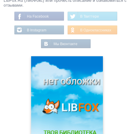
LibFox.Ru (ЛибФокс) или прочесть описание и ознакомиться с
отзывами.
На Facebook
В Твиттере
В Instagram
В Одноклассниках
Мы Вконтакте