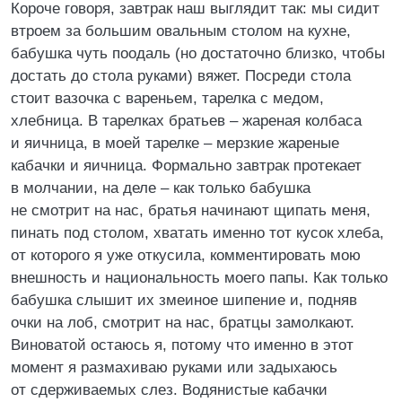
Короче говоря, завтрак наш выглядит так: мы сидит
втроем за большим овальным столом на кухне,
бабушка чуть поодаль (но достаточно близко, чтобы
достать до стола руками) вяжет. Посреди стола
стоит вазочка с вареньем, тарелка с медом,
хлебница. В тарелках братьев – жареная колбаса
и яичница, в моей тарелке – мерзкие жареные
кабачки и яичница. Формально завтрак протекает
в молчании, на деле – как только бабушка
не смотрит на нас, братья начинают щипать меня,
пинать под столом, хватать именно тот кусок хлеба,
от которого я уже откусила, комментировать мою
внешность и национальность моего папы. Как только
бабушка слышит их змеиное шипение и, подняв
очки на лоб, смотрит на нас, братцы замолкают.
Виноватой остаюсь я, потому что именно в этот
момент я размахиваю руками или задыхаюсь
от сдерживаемых слез. Водянистые кабачки