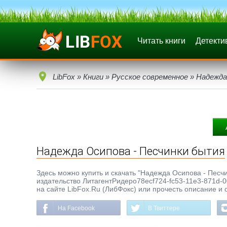
Читать книги
Детекти
LibFox
»
Книги
»
Русское современное
» Надежда
Надежда Осипова - Песчинки бытия
Здесь можно купить и скачать "Надежда Осипова - Песчин
издательство ЛитагентРидеро78ecf724-fc53-11e3-871d-0
на сайте LibFox.Ru (ЛибФокс) или прочесть описание и 
На Facebook
В Твиттере