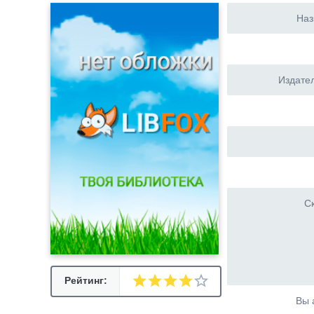
Наз
Издател
Ск
Рейтинг:
Вы 