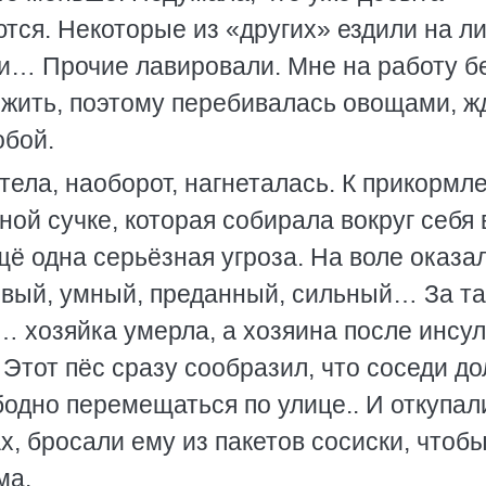
ются. Некоторые из «других» ездили на л
си… Прочие лавировали. Мне на работу б
 жить, поэтому перебивалась овощами, ж
обой.
тела, наоборот, нагнеталась. К прикормл
й сучке, которая собирала вокруг себя 
ё одна серьёзная угроза. На воле оказа
ивый, умный, преданный, сильный… За т
о… хозяйка умерла, а хозяина после инсул
. Этот пёс сразу сообразил, что соседи д
ободно перемещаться по улице.. И откупал
х, бросали ему из пакетов сосиски, чтоб
ма.