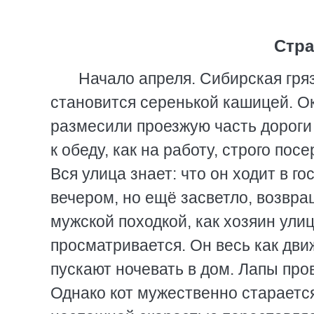
Стра
Начало апреля. Сибирская гряз
становится серенькой кашицей. О
размесили проезжую часть дороги 
к обеду, как на работу, строго по
Вся улица знает: что он ходит в г
вечером, но ещё засветло, возвра
мужской походкой, как хозяин ули
просматривается. Он весь как дви
пускают ночевать в дом. Лапы про
Однако кот мужественно стараетс