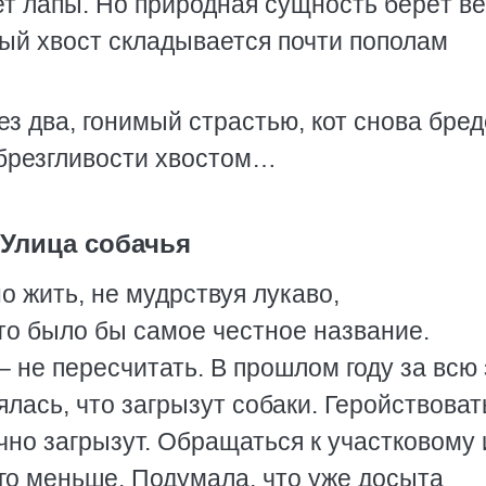
т лапы. Но природная сущность берёт в
рый хвост складывается почти пополам
ез два, гонимый страстью, кот снова бред
 брезгливости хвостом…
Улица собачья
о жить, не мудрствуя лукаво,
то было бы самое честное название.
– не пересчитать. В прошлом году за всю
оялась, что загрызут собаки. Геройствоват
очно загрызут. Обращаться к участковому
го меньше. Подумала, что уже досыта