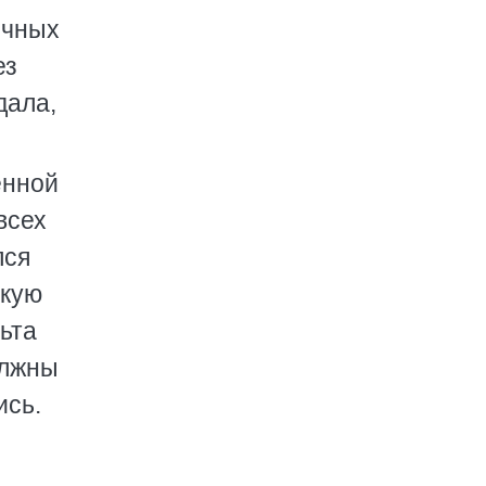
ичных
ез
дала,
енной
всех
лся
акую
ьта
олжны
ись.
ы