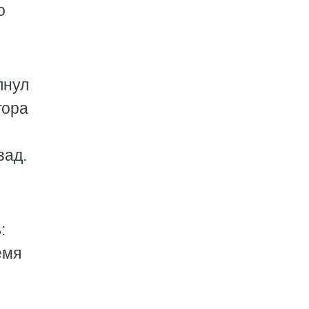
о
пнул
гора
зад.
:
емя