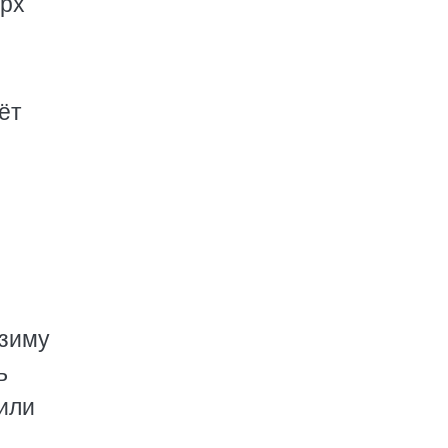
ерх
ёт
 зиму
ь
 или