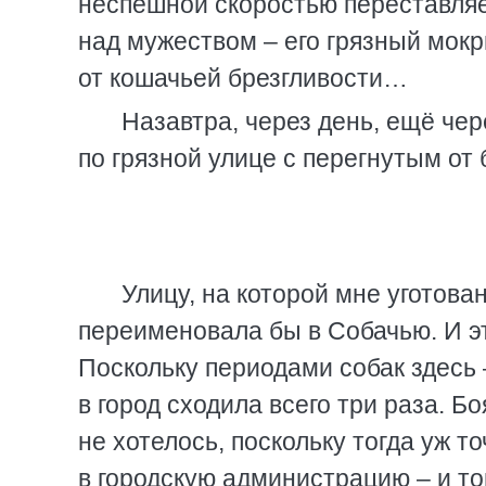
неспешной скоростью переставляе
над мужеством – его грязный мок
от кошачьей брезгливости…
Назавтра, через день, ещё чер
по грязной улице с перегнутым от
Улицу, на которой мне уготован
переименовала бы в Собачью. И э
Поскольку периодами собак здесь 
в город сходила всего три раза. Б
не хотелось, поскольку тогда уж т
в городскую администрацию – и то