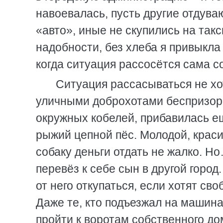
навоевалась, пусть другие отдува
«авто», иные не скупились на так
надобности, без хлеба я привыкла
когда ситуация рассосётся сама с
Ситуация рассасываться не хо
уличными доброхотами беспризорно
окружных кобелей, прибавилась ещ
рыжий цепной пёс. Молодой, крас
собаку деньги отдать не жалко. Н
перевёз к себе сын в другой город
от него откупаться, если хотят св
Даже те, кто подъезжал на машина
пройти к воротам собственного до