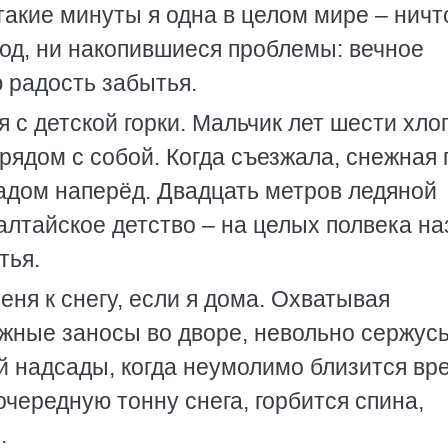
такие минуты я одна в целом мире – ничт
олод, ни накопившиеся проблемы: вечное
 радость забытья.
я с детской горки. Мальчик лет шести хло
рядом с собой. Когда съезжала, снежная 
адом наперёд. Двадцать метров ледяной
алтайское детство – на целых полвека на
тья.
ня к снегу, если я дома. Охватывая
жные заносы во дворе, невольно сержусь
й надсады, когда неумолимо близится вр
очередную тонну снега, горбится спина,
.