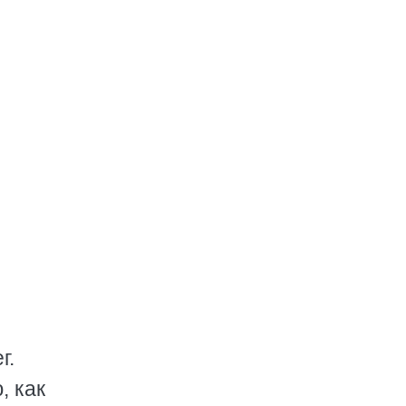
г.
, как