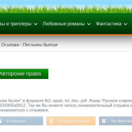
вы и триллеры
Любовные романы
Фантастика
 Осипова - Песчинки бытия
Авторские права
ки бытия" в формате fb2, epub, txt, doc, pdf. Жанр: Русское совре
025905a0812. Так же Вы можете читать ознакомительный отрывок и
ознакомиться с отзывами.
В Instagram
В Одноклассниках
Мы Вконтак