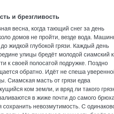
сть и брезгливость
ная весна, когда тающий снег за день
коло домов не пройти, везде вода. Маши
до жидкой глубокой грязи. Каждый день
середине улицы бредёт молодой сиамский к
ости к своей полосатой подружке. Поздно
щается обратно. Идёт не спеша уверенно
цы. Сиамская масть от грязи едва
жущийся ком земли, и вряд ли такого гря
валиваются в жиже почти до самого брюха
я сохранить невозмутимость. С одинаков