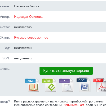
вание:
Песчинки бытия
Автор:
Надежда Осипова
ьство:
неизвестно
Жанр:
Русское современное
Год:
неизвестен
ISBN:
нет данных
ачать:
Купить легальную версию
автор?
Книга распространяется на условиях партнёрской программы.
Все авторские права соблюдены.
Напишите нам
, если Вы не с