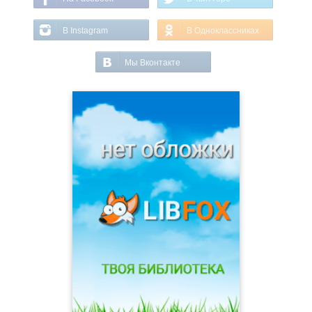
В Instagram
В Одноклассниках
Мы Вконтакте