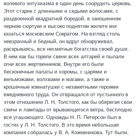
волевого энтузиазма в один день соорудить церковь.
Этот старик с длинными и седыми волосами, с
раздвоенной квадратной бородой, в заношенном
черном сюртуке и высоко поднятом жилете мог
казаться московским Сократом. На взгляд столь
невзрачный и бедный, он вдруг обнаруживал,
раскрываясь, все несметные богатства своей души.
В нем как бы горели свечи всех алтарей и пылали
огни всех жертвенников. Внутри его были
бесконечные палаты и хоромы, с царями и
вельможами, волхвами и магами, а также и
крошечные комнатушки с незаметными героями
ежедневного труда. Он отвращался от пустынного в
этом отношении Л. Н. Толстого, как бы оберегая свои
свечи и лампады от врывающегося ветра, бесплодно
все угашающего. Однажды Н. П. Петерсон был в
гостях у Л. Н. Толстого. В это время небольшая
компания собралась у В. А. Кожевникова. Тут были,