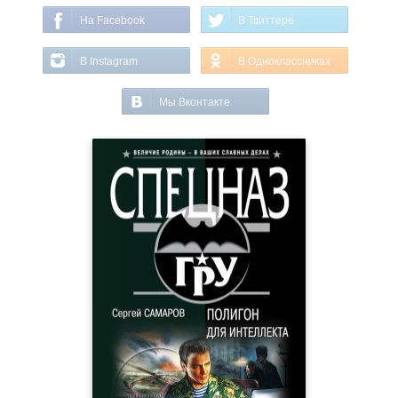
На Facebook
В Твиттере
В Instagram
В Одноклассниках
Мы Вконтакте