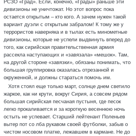
РСЗО «Град». Если, конечно, «Грады» раньше эти
дивизионы не уничтожат. Но этот вопрос пока
остается открытым – кто кого. А зачем нужен такой
вариант дуэли с открытым забралом! К тому же у
террористов наверняка и в тылах есть минометные
дивизионы, которые не успели выдвинуть вперед до
того, как сирийская правительственная армия
рассекла наступающих и «завязала» «мешок». Там,
на другой стороне «завязки», обязаны понимать, что
большая группировка оказалась отрезанной и
окруженной, и должны стараться помочь им.
Хотя стоял еще только март, солнце днем светило
жаркое, как ни крути, вокруг Сирия, а совсем рядом
большая сирийская песчаная пустыня, где песок
легко прокаливается и за короткую весеннюю ночь
остыть не успевает. Старший лейтенант Поленьев
вытер пот со лба рукавом своей футболки, забыв о
чистом носовом платке, лежавшем в кармане. Не до