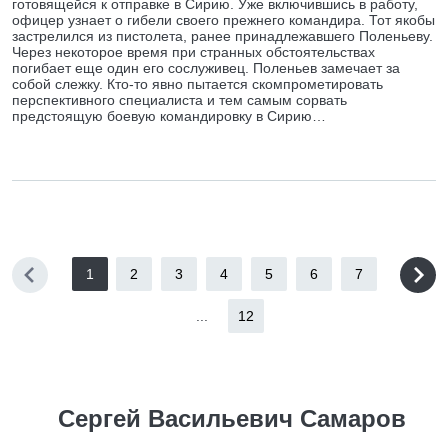
готовящейся к отправке в Сирию. Уже включившись в работу,
офицер узнает о гибели своего прежнего командира. Тот якобы
застрелился из пистолета, ранее принадлежавшего Поленьеву.
Через некоторое время при странных обстоятельствах
погибает еще один его сослуживец. Поленьев замечает за
собой слежку. Кто-то явно пытается скомпрометировать
перспективного специалиста и тем самым сорвать
предстоящую боевую командировку в Сирию…
1
2
3
4
5
6
7
...
12
Сергей Васильевич Самаров