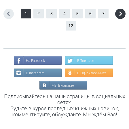
1
2
3
4
5
6
7
...
12
На Facebook
В Твиттере
В Instagram
В Одноклассниках
Мы Вконтакте
Подписывайтесь на наши страницы в социальных
сетях.
Будьте в курсе последних книжных новинок,
комментируйте, обсуждайте. Мы ждём Вас!