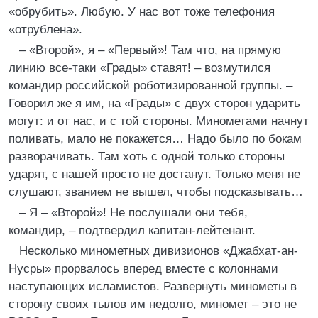
«обрубить». Любую. У нас вот тоже телефония
«отрублена».
– «Второй», я – «Первый»! Там что, на прямую
линию все-таки «Грады» ставят! – возмутился
командир российской роботизированной группы. –
Говорил же я им, на «Грады» с двух сторон ударить
могут: и от нас, и с той стороны. Минометами начнут
поливать, мало не покажется… Надо было по бокам
разворачивать. Там хоть с одной только стороны
ударят, с нашей просто не достанут. Только меня не
слушают, званием не вышел, чтобы подсказывать…
– Я – «Второй»! Не послушали они тебя,
командир, – подтвердил капитан-лейтенант.
Несколько минометных дивизионов «Джабхат-ан-
Нусры» прорвалось вперед вместе с колоннами
наступающих исламистов. Развернуть минометы в
сторону своих тылов им недолго, миномет – это не