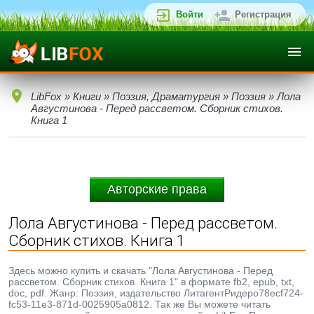
Войти
Регистрация
LibFox
»
Книги
»
Поэзия, Драматургия
»
Поэзия
» Лола
Августинова - Перед рассветом. Сборник стихов.
Книга 1
Авторские права
Лола Августинова - Перед рассветом.
Сборник стихов. Книга 1
Здесь можно купить и скачать "Лола Августинова - Перед
рассветом. Сборник стихов. Книга 1" в формате fb2, epub, txt,
doc, pdf. Жанр: Поэзия, издательство ЛитагентРидеро78ecf724-
fc53-11e3-871d-0025905a0812. Так же Вы можете читать