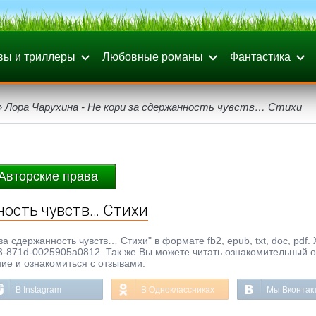
вы и триллеры
Любовные романы
Фантастика
 Лора Чарухина - Не кори за сдержанность чувств… Стихи
Авторские права
ность чувств… Стихи
а сдержанность чувств… Стихи" в формате fb2, epub, txt, doc, pdf.
3-871d-0025905a0812. Так же Вы можете читать ознакомительный о
ние и ознакомиться с отзывами.
В Instagram
В Одноклассниках
Мы Вконтак