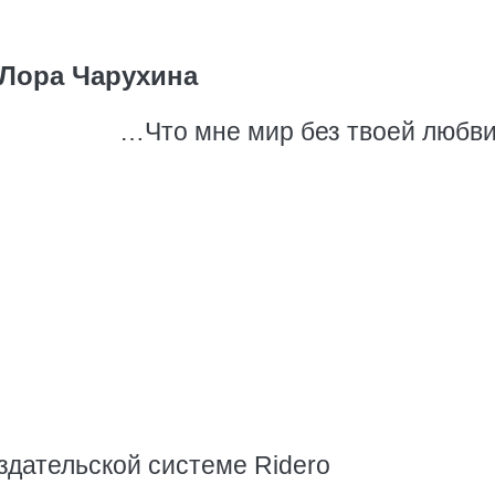
Лора Чарухина
…Что мне мир без твоей любв
здательской системе Ridero