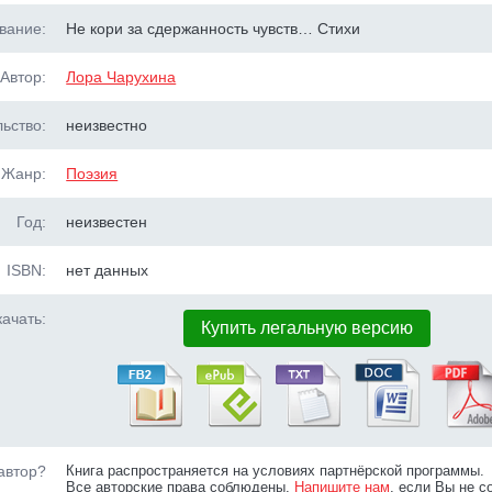
вание:
Не кори за сдержанность чувств… Стихи
Автор:
Лора Чарухина
ьство:
неизвестно
Жанр:
Поэзия
Год:
неизвестен
ISBN:
нет данных
ачать:
Купить легальную версию
автор?
Книга распространяется на условиях партнёрской программы.
Все авторские права соблюдены.
Напишите нам
, если Вы не с