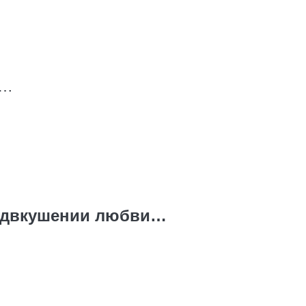
и…
едвкушении любви…