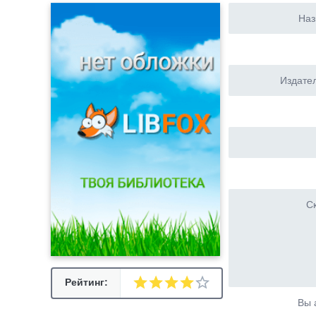
Наз
Издател
Ск
Рейтинг:
Вы 