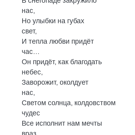
В снегопаде закружило
нас,
Но улыбки на губах
свет,
И тепла любви придёт
час…
Он придёт, как благодать
небес,
Заворожит, околдует
нас,
Светом солнца, колдовством
чудес
Все исполнит нам мечты
враз.