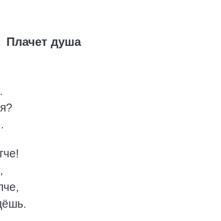
Плачет душа
…
ся?
…
гче!
,
пче,
дёшь.