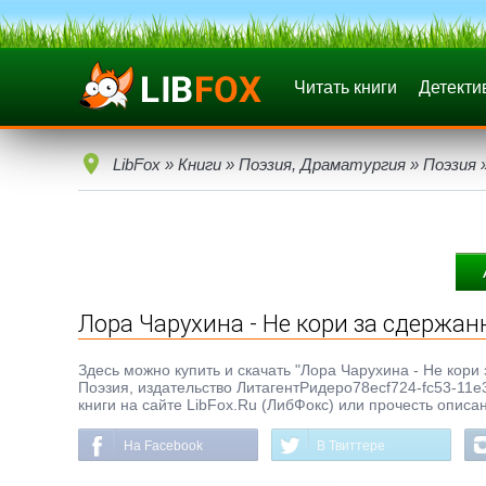
Читать книги
Детекти
LibFox
»
Книги
»
Поэзия, Драматургия
»
Поэзия
»
Лора Чарухина - Не кори за сдержан
Здесь можно купить и скачать "Лора Чарухина - Не кори з
Поэзия, издательство ЛитагентРидеро78ecf724-fc53-11e
книги на сайте LibFox.Ru (ЛибФокс) или прочесть описа
На Facebook
В Твиттере