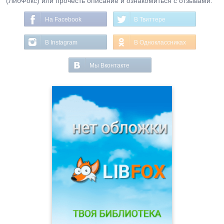
(ЛибФокс) или прочесть описание и ознакомиться с отзывами.
На Facebook
В Твиттере
В Instagram
В Одноклассниках
Мы Вконтакте