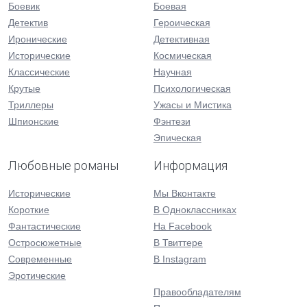
Боевик
Боевая
Детектив
Героическая
Иронические
Детективная
Исторические
Космическая
Классические
Научная
Крутые
Психологическая
Триллеры
Ужасы и Мистика
Шпионские
Фэнтези
Эпическая
Любовные романы
Информация
Исторические
Мы Вконтакте
Короткие
В Одноклассниках
Фантастические
На Facebook
Остросюжетные
В Твиттере
Современные
В Instagram
Эротические
Правообладателям