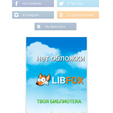
На Facebook
В Твиттере
В Instagram
В Одноклассниках
Мы Вконтакте