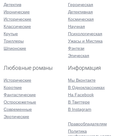
Детектив
Героическая
Иронические
Детективная
Исторические
Космическая
Классические
Научная
Крутые
Психологическая
Триллеры
Ужасы и Мистика
Шпионские
Фэнтези
Эпическая
Любовные романы
Информация
Исторические
Мы Вконтакте
Короткие
В Одноклассниках
Фантастические
На Facebook
Остросюжетные
В Твиттере
Современные
В Instagram
Эротические
Правообладателям
Политика