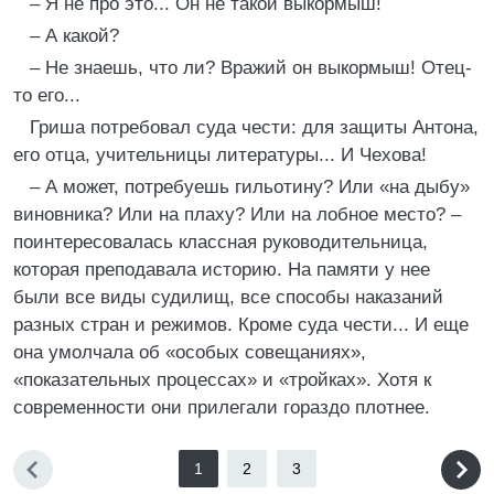
– Я не про это... Он не такой выкормыш!
– А какой?
– Не знаешь, что ли? Вражий он выкормыш! Отец-
то его...
Гриша потребовал суда чести: для защиты Антона,
его отца, учительницы литературы... И Чехова!
– А может, потребуешь гильотину? Или «на дыбу»
виновника? Или на плаху? Или на лобное место? –
поинтересовалась классная руководительница,
которая преподавала историю. На памяти у нее
были все виды судилищ, все способы наказаний
разных стран и режимов. Кроме суда чести... И еще
она умолчала об «особых совещаниях»,
«показательных процессах» и «тройках». Хотя к
современности они прилегали гораздо плотнее.
1
2
3