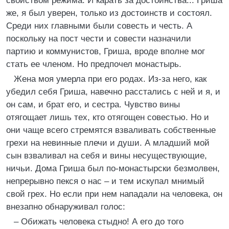
свойством режима. И карать за достоинства... Гриша
же, я был уверен, только из достоинств и состоял.
Среди них главными были совесть и честь. А
поскольку на пост чести и совести назначили
партию и коммунистов, Гриша, вроде вполне мог
стать ее членом. Но предпочел монастырь.
Жена моя умерла при его родах. Из-за него, как
убедил себя Гриша, навечно расстались с ней и я, и
он сам, и брат его, и сестра. Чувство вины
отягощает лишь тех, кто отягощен совестью. Но и
они чаще всего стремятся взваливать собственные
грехи на невинные плечи и души. А младший мой
сын взваливал на себя и вины несуществующие,
ничьи. Дома Гриша был по-монастырски безмолвен,
непрерывно пекся о нас – и тем искупал мнимый
свой грех. Но если при нем нападали на человека, он
внезапно обнаруживал голос:
– Обижать человека стыдно! А его до того