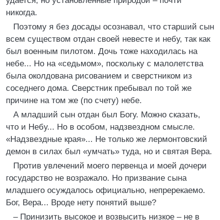
удается, но установленные природой – почти
никогда.
Поэтому я без досады осознавал, что старший сын
всем существом отдан своей невесте и небу, так как
был военным пилотом. Дочь тоже находилась на
небе... Но на «седьмом», поскольку с малолетства
была околдована рисованием и сверстником из
соседнего дома. Сверстник пребывал по той же
причине на том же (по счету) небе.
А младший сын отдан был Богу. Можно сказать,
что и Небу... Но в особом, надзвездном смысле.
«Надзвездные края»... Не только же лермонтовский
демон в силах был «умчать» туда, но и святая Вера.
Против увлечений моего первенца и моей дочери
государство не возражало. Но призвание сына
младшего осуждалось официально, непререкаемо.
Бог, Вера... Вроде нету понятий выше?
– Принизить высокое и возвысить низкое – не в