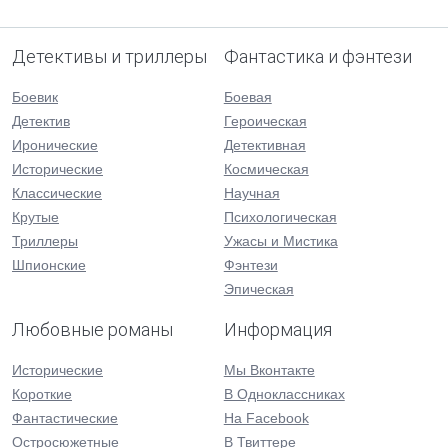
Детективы и триллеры
Фантастика и фэнтези
Боевик
Боевая
Детектив
Героическая
Иронические
Детективная
Исторические
Космическая
Классические
Научная
Крутые
Психологическая
Триллеры
Ужасы и Мистика
Шпионские
Фэнтези
Эпическая
Любовные романы
Информация
Исторические
Мы Вконтакте
Короткие
В Одноклассниках
Фантастические
На Facebook
Остросюжетные
В Твиттере