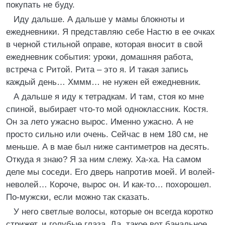
покупать не буду.
Иду дальше. А дальше у мамы блокноты и
ежедневники. Я представляю себе Настю в ее очках
в черной стильной оправе, которая вносит в свой
ежедневник события: уроки, домашняя работа,
встреча с Ритой. Рита – это я. И такая запись
каждый день… Хммм… не нужен ей ежедневник.
А дальше я иду к тетрадкам. И там, стоя ко мне
спиной, выбирает что-то мой одноклассник. Костя.
Он за лето ужасно вырос. Именно ужасно. А не
просто сильно или очень. Сейчас в нем 180 см, не
меньше. А в мае был ниже сантиметров на десять.
Откуда я знаю? Я за ним слежу. Ха-ха. На самом
деле мы соседи. Его дверь напротив моей. И волей-
неволей… Короче, вырос он. И как-то… похорошел.
По-мужски, если можно так сказать.
У него светлые волосы, которые он всегда коротко
стрижет, и голубые глаза. Да, такое вот банальное