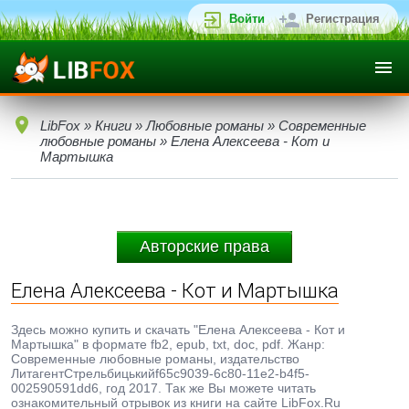
Войти
Регистрация
LibFox
»
Книги
»
Любовные романы
»
Современные
любовные романы
» Елена Алексеева - Кот и
Мартышка
Авторские права
Елена Алексеева - Кот и Мартышка
Здесь можно купить и скачать "Елена Алексеева - Кот и
Мартышка" в формате fb2, epub, txt, doc, pdf. Жанр:
Современные любовные романы, издательство
ЛитагентСтрельбицькийf65c9039-6c80-11e2-b4f5-
002590591dd6, год 2017. Так же Вы можете читать
ознакомительный отрывок из книги на сайте LibFox.Ru